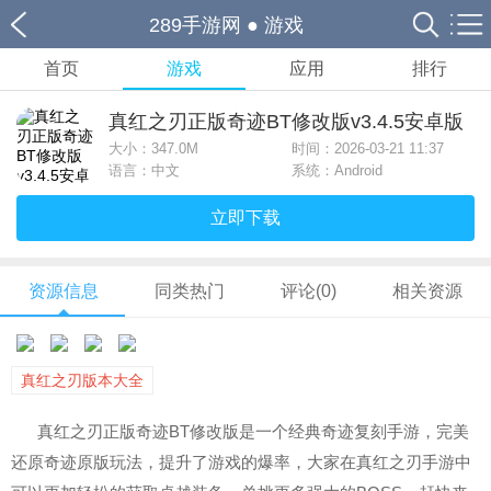
289手游网
●
游戏
首页
游戏
应用
排行
真红之刃正版奇迹BT修改版v3.4.5安卓版
大小：
347.0M
时间：2026-03-21 11:37
语言：中文
系统：Android
立即下载
资源信息
同类热门
评论(0)
相关资源
真红之刃版本大全
真红之刃正版奇迹BT修改版是一个经典奇迹复刻手游，完美
还原奇迹原版玩法，提升了游戏的爆率，大家在真红之刃手游中