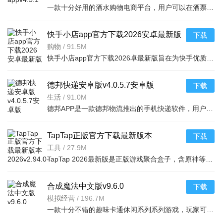
一款十分好用的酒水购物电商平台，用户可以在酒票酒水服务app上选购各种酒品，平台上酒品种类丰富，还有超多折扣，海量名优酒品，低至9.9元。，用户可以在享受美酒的同时查阅相关酒品知识
快手小店app官方下载2026安卓最新版
下载
v7.2.40.481安卓最新版
购物
/
91.5M
快手小店app官方下载2026卓最新版旨在为快手优质用户提供便捷的商品售卖服务，高效的将自身流量转化为收益，app拥有的功能很强大，店家可以在线查看所有的订单详情，软件拥有工作台，效率工具，客服消息等
德邦快递安卓版v4.0.5.7安卓版
下载
生活
/
91.0M
德邦APP是一款德邦物流推出的手机快递软件，用户可以通过手机下单查单、跟踪及个人资料管理等基本功能，方便快捷。
TapTap正版官方下载最新版本
下载
2026v2.94.0-mkt#100300手机版
工具
/
27.9M
TapTap 2026最新版是正版游戏聚合盒子，含原神等海量大作，更新及时。有平台+游戏双重福利，定期推主题权益；内置地图/配队/找搭子工具及安装包管理，提升体验。支持多登录保障安全，青少年模式兼顾不
合成魔法中文版v9.6.0
下载
模拟经营
/
196.7M
一款十分不错的趣味卡通休闲系列系列游戏，玩家可以通过合成魔法中文版利用自己的魔法来合成，建造自己的花园完成每天的任务，点击方块就能合成，操作起来非常简单有趣，还能够在梦幻的游戏世界之中