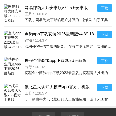
网易邮箱大师安卓版v7.25.6安卓版
下载
工具
/
160.0M
下载，网易为旗下邮箱用户提供的一款邮箱助手工具，支持网易邮箱、QQ邮箱、Gmail、139邮箱、Hotmail、新浪邮箱等各类个人邮箱。喜欢就来下载吧
点淘app下载安装2026最新版v4.39.18
下载
官方版
购物
/
114.3M
点淘APP凭借丰富的短剧、直播与潮流内容，实用的观剧、购物和互动功能，以及追剧购物一站式、优惠福利丰厚、内容互动丰富的核心亮点，成为追剧剁手党的宝藏平台，既为用户带来畅快的沉浸式观剧体验，又能让用户在
携程企业商旅app下载2026最新版
下载
v10.24.0安卓版
出行
/
66.1M
携程企业商旅app下载2023最新版是携程官方推出的专门针对企业级用户打造的平台，拥有更高的企业折扣，大家通过携程企业商旅app预订出差的机票、酒店等等都能获得更多折扣，需要的小伙伴快来下载吧。
讯飞星火认知大模型app官方手机版
下载
v5.6.1安卓版
工具
/
128.5M
，一款由科大讯飞推出的人工智能应用，基于人工智能技术，为大家提供强大的学习功能和办公功能，可以通过在线提问的方式，获取各种生活学习建议，还能够一键ai续写文章，完成各