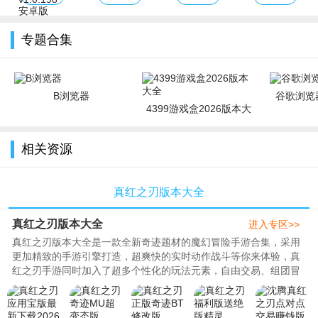
下载官方最新
版本
载安装
版游戏
版
专题合集
B浏览器
谷歌浏览器
4399游戏盒2026版本大
全
相关资源
真红之刃版本大全
真红之刃版本大全
进入专区>>
真红之刃版本大全是一款全新奇迹题材的魔幻冒险手游合集，采用
更加精致的手游引擎打造，超爽快的实时动作战斗等你来体验，真
红之刃手游同时加入了超多个性化的玩法元素，自由交易、组团冒
险，跨服对战等等，喜欢的小伙伴赶快来289下载吧！..