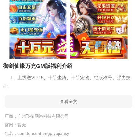
御剑仙缘万充GM版福利介绍
1、上线送VIP15、十阶坐骑、十阶宠物、绝版称号、强力技
能。
2、首日送超万元无门槛充值卡，无限制让你体验神壕的快
查看全文
感！
厂商：
广州飞拓网络科技有限公司
3、BOSS无限爆充值，装备全靠打，氪金不存在。
官网：
暂无
4、七日登录领取超十万无门槛充值，再送绝版称号、超强装
包名：
com.tencent.tmgp.yujianxy