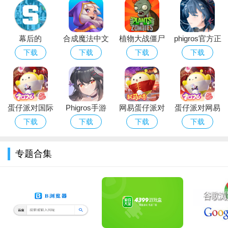
幕后的
合成魔法中文
植物大战僵尸
phigros官方正
Nextbots沙盒
版
经典版下载安
版下载2026最
下载
下载
下载
下载
游戏安卓最新
装免费
新版安卓版
版本
蛋仔派对国际
Phigros手游
网易蛋仔派对
蛋仔派对网易
服Eggy Party
官方下载最新
游戏免费版下
版下载安卓正
下载
下载
下载
下载
下载官方最新
版本
载安装
版游戏
版
专题合集