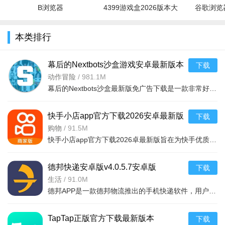
B浏览器
4399游戏盒2026版本大
谷歌浏览器
全
本类排行
幕后的Nextbots沙盒游戏安卓最新版本
下载
v11.2.2 中文版
动作冒险
/
981.1M
幕后的Nextbots沙盒最新版免广告下载是一款非常好玩的3D沙盒建造冒险游戏，高度自由的玩法和丰富的游戏内容，可以带给玩家们更多的冒险体验，采用第一视角，玩家可以自由探索和冒险，可以构建自己的基地，
快手小店app官方下载2026安卓最新版
下载
v7.2.40.481安卓最新版
购物
/
91.5M
快手小店app官方下载2026卓最新版旨在为快手优质用户提供便捷的商品售卖服务，高效的将自身流量转化为收益，app拥有的功能很强大，店家可以在线查看所有的订单详情，软件拥有工作台，效率工具，客服消息等
德邦快递安卓版v4.0.5.7安卓版
下载
生活
/
91.0M
德邦APP是一款德邦物流推出的手机快递软件，用户可以通过手机下单查单、跟踪及个人资料管理等基本功能，方便快捷。
TapTap正版官方下载最新版本
下载