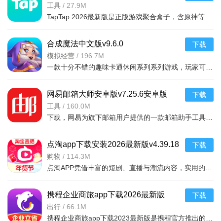
2026v2.94.0-mkt#100300手机版
工具
/
27.9M
TapTap 2026最新版是正版游戏聚合盒子，含原神等海量大作，更新及时。有平台+游戏双重福利，定期推主题权益；内置地图/配队/找搭子工具及安装包管理，提升体验。支持多登录保障安全，青少年模式兼顾不
合成魔法中文版v9.6.0
下载
模拟经营
/
196.7M
一款十分不错的趣味卡通休闲系列系列游戏，玩家可以通过合成魔法中文版利用自己的魔法来合成，建造自己的花园完成每天的任务，点击方块就能合成，操作起来非常简单有趣，还能够在梦幻的游戏世界之中
网易邮箱大师安卓版v7.25.6安卓版
下载
工具
/
160.0M
下载，网易为旗下邮箱用户提供的一款邮箱助手工具，支持网易邮箱、QQ邮箱、Gmail、139邮箱、Hotmail、新浪邮箱等各类个人邮箱。喜欢就来下载吧
点淘app下载安装2026最新版v4.39.18
下载
官方版
购物
/
114.3M
点淘APP凭借丰富的短剧、直播与潮流内容，实用的观剧、购物和互动功能，以及追剧购物一站式、优惠福利丰厚、内容互动丰富的核心亮点，成为追剧剁手党的宝藏平台，既为用户带来畅快的沉浸式观剧体验，又能让用户在
携程企业商旅app下载2026最新版
下载
v10.24.0安卓版
出行
/
66.1M
携程企业商旅app下载2023最新版是携程官方推出的专门针对企业级用户打造的平台，拥有更高的企业折扣，大家通过携程企业商旅app预订出差的机票、酒店等等都能获得更多折扣，需要的小伙伴快来下载吧。