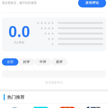
5、随机阵营大比拼，三方会战，看谁能笑到最后。
发布评论
请文明发言，遵守社区规范
御剑仙缘万充GM版游戏亮点
1、多种坐骑，速度快战力强，休闲畅玩仙侠世界；
★
★
★
★
★
0.0
2、情缘副本，闯关无极限，游戏交友两不误；
★
★
★
★
★
★
★
3、纯手戳，操作才是王道，手残党不过新手关；
★
★
0人评分
★
4、绚丽神器，祝君热血封神，神兵利器尽显到底。
全部
好评
中评
差评
暂无更多评论
热门推荐