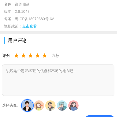
备、炫酷翅膀。
名称：
御剑仙缘
5、GM特权直接白给，GM商城全道具1钻石，天天购天天
版本：
2.8.1049
爽。
备案：
粤ICP备18079680号-6A
隐私政策：
点击查看
御剑仙缘万充GM版游戏简介
2021年大型唯美国风3DMMO手游《御剑仙缘》正式登陆！近
用户评论
战群攻，远程控制，多种职业任君挑选。人物建模精美，有凸显
个性的染色系统，更有自由化的时装幻化搭配。人物打击动作力
★
★
★
★
★
评分
力荐
度十足，特效华丽炫酷。您带来更多不一样的体验！
御剑仙缘万充GM版玩法特色
1、勇闯华山之巅，争夺华山秘宝，仙盟争霸；
2、百变时装随意换，稀有骑宠威慑三界拉风全场；
3、轻功跳跃，水中畅游，体检修真日常的点点滴滴；
选择头像:
4、限时竞技玩法，彰显个人实力勇夺荣誉称号；