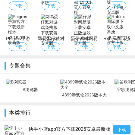
版
经典版下载安
版下载2026最
服Eggy Party
下载
下载
下载
下载
装免费
新版安卓版
下载官方最新
版
Phigros手游
网易蛋仔派对
蛋仔派对网易
Roblox国际服
官方下载最新
游戏免费版下
版下载安卓正
下载中文版游
下载
下载
下载
下载
版本
载安装
版游戏
戏
专题合集
B浏览器
谷歌浏览器
4399游戏盒2026版本大
全
本类排行
快手小店app官方下载2026安卓最新版
下载