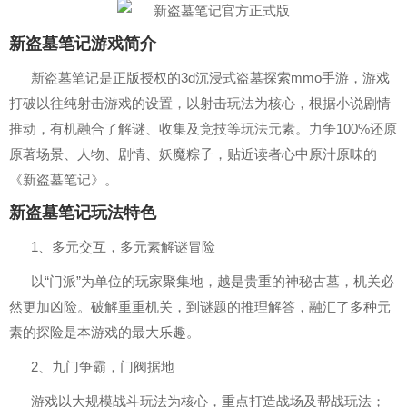
新盗墓笔记游戏简介
新盗墓笔记是正版授权的3d沉浸式盗墓探索mmo手游，游戏
打破以往纯射击游戏的设置，以射击玩法为核心，根据小说剧情
推动，有机融合了解谜、收集及竞技等玩法元素。力争100%还原
原著场景、人物、剧情、妖魔粽子，贴近读者心中原汁原味的
《新盗墓笔记》。
新盗墓笔记玩法特色
1、多元交互，多元素解谜冒险
以“门派”为单位的玩家聚集地，越是贵重的神秘古墓，机关必
然更加凶险。破解重重机关，到谜题的推理解答，融汇了多种元
素的探险是本游戏的最大乐趣。
2、九门争霸，门阀据地
游戏以大规模战斗玩法为核心，重点打造战场及帮战玩法；