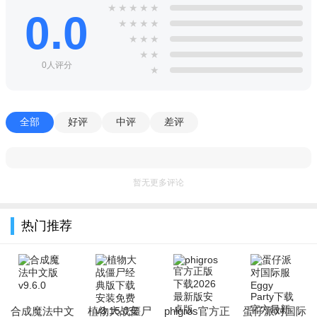
★
★
★
★
★
0.0
★
★
★
★
★
★
★
★
★
0人评分
★
全部
好评
中评
差评
暂无更多评论
热门推荐
合成魔法中文
植物大战僵尸
phigros官方正
蛋仔派对国际