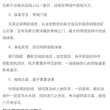
玩家不仅能在战场上以一敌百，还能在帮战中据地为王。
3、探墓夺宝，青铜门现
完美还原网剧场景，从金碧辉煌的新月饭店到诡异凶险的矿
山古墓，还有张家古楼深藏的青铜之门，极大的增强游戏中的战
场体验。
4、身临其境，回归纯粹探险体验
精巧隐匿、叠影交错的地宫，造型迥异、身手矫捷的同伴，
搭配危机四伏、机关重重的寻宝剧情，一场诡秘惊心的冒险盛宴
即将展开。
5、独闯古墓，拨开重重迷雾
扑朔迷离的剧情、错综复杂的人物关系，一切真相，都在游
戏中一层层浮出水面，找到龙穴之所在。奇兵破阵探古墓，掘地
三尺有珍宝。