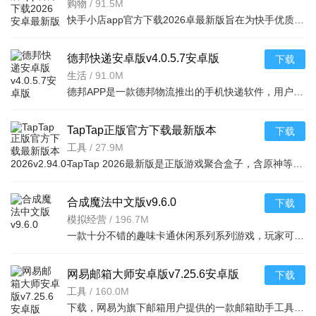
v7.2.40.481安卓最新版
购物
/
91.5M
快手小店app官方下载2026卓最新版旨在为快手优质用户提供便捷的商品售卖服务，高效的将自身流量转化为收益，app拥有的功能很强大，店家可以在线查看所有的订单详情，软件拥有工作台，效率工具，客服消息等
德邦快递安卓版v4.0.5.7安卓版
下载
生活
/
91.0M
德邦APP是一款德邦物流推出的手机快递软件，用户可以通过手机下单查单、跟踪及个人资料管理等基本功能，方便快捷。
TapTap正版官方下载最新版本
下载
2026v2.94.0-mkt#100300手机版
工具
/
27.9M
TapTap 2026最新版是正版游戏聚合盒子，含原神等海量大作，更新及时。有平台+游戏双重福利，定期推主题权益；内置地图/配队/找搭子工具及安装包管理，提升体验。支持多登录保障安全，青少年模式兼顾不
合成魔法中文版v9.6.0
下载
模拟经营
/
196.7M
一款十分不错的趣味卡通休闲系列系列游戏，玩家可以通过合成魔法中文版利用自己的魔法来合成，建造自己的花园完成每天的任务，点击方块就能合成，操作起来非常简单有趣，还能够在梦幻的游戏世界之中
网易邮箱大师安卓版v7.25.6安卓版
下载
工具
/
160.0M
下载，网易为旗下邮箱用户提供的一款邮箱助手工具，支持网易邮箱、QQ邮箱、Gmail、139邮箱、Hotmail、新浪邮箱等各类个人邮箱。喜欢就来下载吧