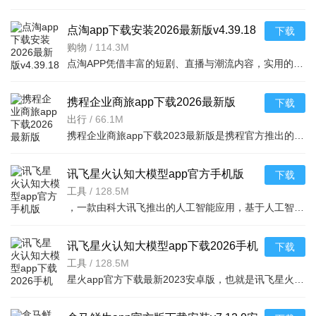
点淘app下载安装2026最新版v4.39.18
下载
官方版
购物
/
114.3M
点淘APP凭借丰富的短剧、直播与潮流内容，实用的观剧、购物和互动功能，以及追剧购物一站式、优惠福利丰厚、内容互动丰富的核心亮点，成为追剧剁手党的宝藏平台，既为用户带来畅快的沉浸式观剧体验，又能让用户在
携程企业商旅app下载2026最新版
下载
v10.24.0安卓版
出行
/
66.1M
携程企业商旅app下载2023最新版是携程官方推出的专门针对企业级用户打造的平台，拥有更高的企业折扣，大家通过携程企业商旅app预订出差的机票、酒店等等都能获得更多折扣，需要的小伙伴快来下载吧。
讯飞星火认知大模型app官方手机版
下载
v5.6.1安卓版
工具
/
128.5M
，一款由科大讯飞推出的人工智能应用，基于人工智能技术，为大家提供强大的学习功能和办公功能，可以通过在线提问的方式，获取各种生活学习建议，还能够一键ai续写文章，完成各
讯飞星火认知大模型app下载2026手机
下载
版v5.6.1安卓最新版
工具
/
128.5M
星火app官方下载最新2023安卓版，也就是讯飞星火app，一款智能的讯飞星火认知大模型应用，拥有同样的ai社交功能，和文章续写，绘画功能，只需要输入关键词，即可快速生成你需要的文本内容，或者绘画作品