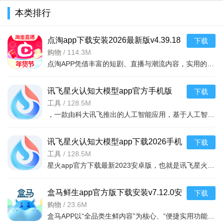
本类排行
点淘app下载安装2026最新版v4.39.18
下载
官方版
购物
/
114.3M
点淘APP凭借丰富的短剧、直播与潮流内容，实用的观剧、购物和互动功能，以及追剧购物一站式、优惠福利丰厚、内容互动丰富的核心亮点，成为追剧剁手党的宝藏平台，既为用户带来畅快的沉浸式观剧体验，又能让用户在
讯飞星火认知大模型app官方手机版
下载
v5.6.1安卓版
工具
/
128.5M
，一款由科大讯飞推出的人工智能应用，基于人工智能技术，为大家提供强大的学习功能和办公功能，可以通过在线提问的方式，获取各种生活学习建议，还能够一键ai续写文章，完成各
讯飞星火认知大模型app下载2026手机
下载
版v5.6.1安卓最新版
工具
/
128.5M
星火app官方下载最新2023安卓版，也就是讯飞星火app，一款智能的讯飞星火认知大模型应用，拥有同样的ai社交功能，和文章续写，绘画功能，只需要输入关键词，即可快速生成你需要的文本内容，或者绘画作品
盒马鲜生app官方版下载安装v7.12.0安
下载
卓版
购物
/
23.6M
盒马APP以“全品类生鲜内容”为核心、“便捷实用功能”为支撑、“极速新鲜与高性价比”为亮点，用全球直采保障食材品质，靠高效物流实现即时送达，以多元服务提升购物体验。无论是日常买菜、采购进口海鲜，还是购