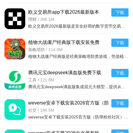
欧义交易所app下载2026最新版本
下载
v6.165.0最新版
理财
/
388.1M
欧义交易所2026最新版是安全好用的数字货币交易平台，支持近千种币种及衍生品交易，配备安全钱包。全球领先，金融级加密保障安全，专业分析师直播指导。功能含智能挖矿、矿池自动切换、实时监控挖矿状况，交易流
植物大战僵尸经典版下载安装免费
下载
v3.15.0安卓版
策略塔防
/
114.8M
植物大战僵尸经典版是经典策略塔防类游戏，凭借植物抵御僵尸守护家园的核心玩法，通过种植植物构建防线，抵御从屏幕右侧持续入侵的僵尸，风靡全球，游戏的界面简洁，操作简单，上手容易，全年龄段都适合玩这款游戏。
腾讯元宝deepseek满血版免费下载
下载
v2.63.0安卓版
工具
/
121.8M
腾讯元宝deepseek满血版集成混元大模型，提供从文档解析、多语言翻译到创意绘图、口语陪练的一站式AI服务。亮点在于其全面覆盖办公学习生活娱乐需求，特别适合追求效率与创意的用户。功能包括AI写作、对
weverse安卓下载安装2026官方版（防
下载
弹粉丝社区）v3.13.1官方最新版
社交
/
186.5M
weverse安卓下载安装2025官方版（防弹粉丝社区）是一款非常棒的粉丝社区平台，是一款可以与自己喜欢的明星交流的软件，只需轻轻按一下按钮，便可与世界各地的粉丝们交流，获得最新的爱豆行程消息和资讯，