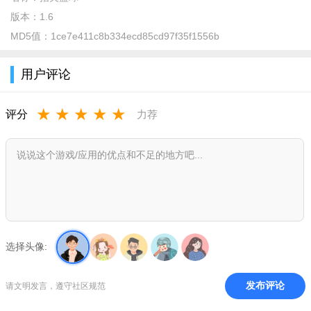
游戏厅中的投篮游戏，为了战场上飒爽英姿，以最快的速度打败
版本：
1.6
对方。
MD5值：
1ce7e411c8b334ecd85cd97f35f1556b
游戏特色
用户评论
在这款游戏中的冒险，玩家可以练习自己的投篮技术，更多
的样的技巧将可以进行。
★
★
★
★
★
评分
力荐
休闲的进行的这款游戏，所有的关卡玩家选择简单模式的时
候这个难度是不高的。
多样的设计的游戏关卡，每一个关卡中的场景的设计还是各
种的投篮的设计都精彩。
游戏亮点
1.这是一款指尖游戏，玩起来是非常简单的，只要手指快速的
选择头像:
点击屏幕就可以完成操作任务。
2.瞄准球篮以最快的速度投入到里面，当然也会遇到障碍物和
发布评论
请文明发言，遵守社区规范
对方的阻拦。