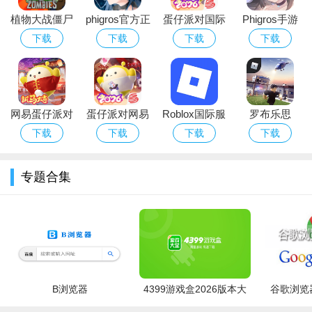
植物大战僵尸
phigros官方正
蛋仔派对国际
Phigros手游
这是一款非常有趣的休闲闯关游戏，在游戏里有大量的篮球
经典版下载安
版下载2026最
服Eggy Party
官方下载最新
下载
下载
下载
下载
比赛，每一场比赛给玩家带来了更多的经验技能提升，还可以寻
装免费
新版安卓版
下载官方最新
版本
找更多的工具帮助更好地闯关成功，游戏玩起来是非常有趣的，
版
风格更加独特，内容丰富多彩，挑战大量的关卡，在不断的挑战
中获得丰厚的奖励，还可能获得冠军的奖牌。
网易蛋仔派对
蛋仔派对网易
Roblox国际服
罗布乐思
指尖篮球是一款街头竞技类游戏，简单的点击画风，控制篮
游戏免费版下
版下载安卓正
下载中文版游
roblox中文版
下载
下载
下载
下载
球力度保障篮球能顺利进入篮筐，在限定时间内获得尽可能高的
载安装
版游戏
戏
国际服2026最
新版
分数，游戏还支持玩家PK对战玩法。喜欢指尖篮球系列的朋友们
专题合集
不妨试试吧。
B浏览器
4399游戏盒2026版本大
谷歌浏览器
全