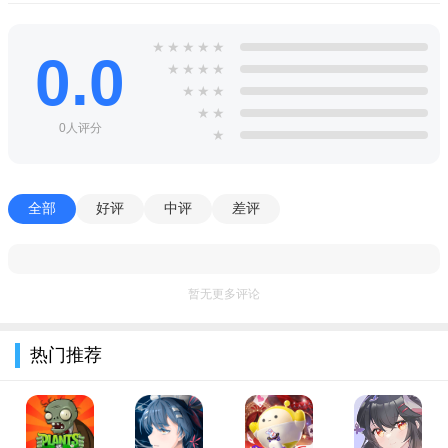
3.各种各样的任务使自己的球技不断的增长，还可以在比赛的
★
★
★
★
★
过程中获得大量的冠军。
0.0
★
★
★
★
游戏优势
★
★
★
★
★
展示你灵活的技巧，用你的操作能征服更多的难关以获取更
0人评分
★
多的积分。
不同的水平都能由你一次次的解锁，让你能体验到无限的乐
全部
好评
中评
差评
趣。
不同的进球方式会获取到不同的得分，不同的距离分数都会
不一样。
暂无更多评论
玩家可以在指尖篮球手中体验投篮的乐趣，不断练习自己的
热门推荐
投篮技巧，提升自己的操作能力，获得更高的分数，完成通关，
每次完成相应的任务都会遇到更有难度的挑战，难度越高奖励当
然也就越丰厚哦，把握好机会。
游戏点评