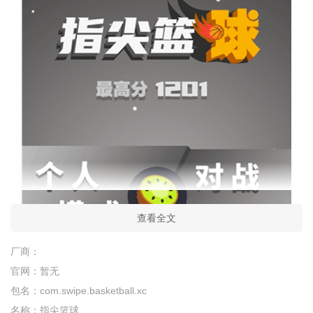
查看全文
厂商：
游戏简介
官网：
暂无
包名：
com.swipe.basketball.xc
指尖篮球玩家可以体验真正体育比赛的刺激，完美的还原了
名称：
指尖篮球