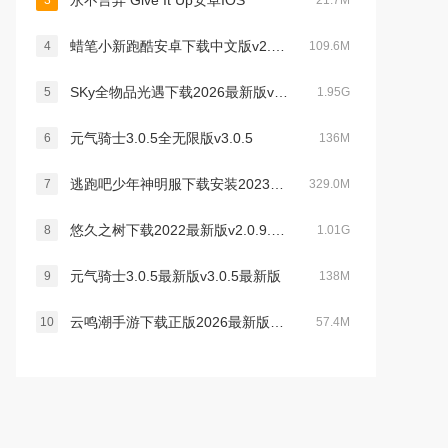
永不言弃 Give It Up安卓IOS
3
21.7M
蜡笔小新跑酷安卓下载中文版v2.8.1官方最新手机正版
4
109.6M
SKy全物品光遇下载2026最新版v0.15.5最新安卓版
5
1.95G
元气骑士3.0.5全无限版v3.0.5
6
136M
逃跑吧少年神明服下载安装2023最新手机版v8.18.1国际服免费版
7
329.0M
悠久之树下载2022最新版v2.0.9.5官方版
8
1.01G
元气骑士3.0.5最新版v3.0.5最新版
9
138M
云鸣潮手游下载正版2026最新版本v2.8.5最新官方安卓版
10
57.4M