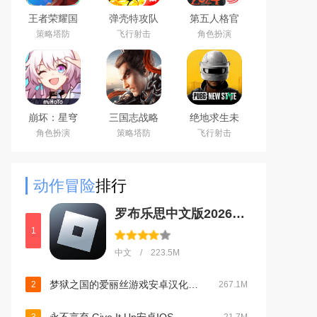
王者荣耀国
弹壳特攻队
第五人格官
际服下载
手游(新赛
服网易安卓
策略塔防
飞行射击
角色扮演
2026官方手
季)下载
客户端
机版
2026最新版
（Honor of
Kings）
崩坏：星穹
三国志战略
绝地求生未
铁道官方手
版安卓灵犀
来之役手游
角色扮演
策略塔防
飞行射击
游下载安卓
客户端3D最
国际服下载
最新版
新版
正版
动作冒险
排行
罗布乐思中文版2026最新版本v2.713.911安卓版
1
中文 / 223.5M
梦狱之国的爱丽丝游戏安卓汉化最新版本v1.0.0安卓版
2
267.1M