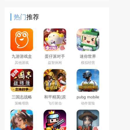
技。四大兵种及防御建筑相互克制需
策略搭配，丰富任务奖励助力
热门
推荐
九游游戏盒
蛋仔派对手
迷你世界
子app2026
游(猫和老鼠
2026最新官
其他游戏
益智休闲
模拟经营
最新版
联动返场)下
方版
载官方正版
三国志战略
和平精英(原
pubg mobile
版2026官方
刺激战场)官
绝地求生国
策略塔防
飞行射击
动作冒险
最新版
方最新版
际服官方下
载2026最新
版本