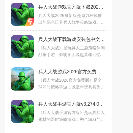
兵人大战游戏官方版下载2026最新版v3.278.1手机版
兵人大战2026最新版是原力棱镜推
出的绿色玩具兵人战争策略游戏。画
面童真媲美端游，含跨服PK、联盟B
OSS玩法；全球同服竞技，创新兵种
兵人大战下载游戏安装包中文手机版v3.274.0 最新版
技能搭配自由组合。可训练士
《兵人大战》是玩具人主题策略休闲
战争手游，鲜明画面唤起童年回忆。
全球同服可PK，兵种多样需策略搭
配，完成任务解锁人才储备；无限钻
兵人大战游戏2026官方免费版v3.278.1免费版
石版解锁金币权限，能升级
《兵人大战2026官方免费版》是全
球即时策略手游，以童年玩具兵为题
材，融合SLG与RTS玩法。全球同服
跨服PK，联盟协同战BOSS，日用品
兵人大战手游官方版v3.274.0安卓版
化身战场元素充满童真。可排兵
《兵人大战手游官方版》是玩具兵人
题材的即时策略游戏，融合SLG与R
TS玩法，全球同服可与世界玩家竞