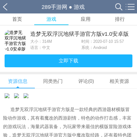
289手游网
●
游戏
首页
游戏
应用
排行
造梦无双浮沉地狱手游官方版v1.0安卓版
大小：
314M
时间：2020-07-10 15:57
语言：中文
系统：Android
立即下载
资源信息
同类热门
评论(0)
相关资源
造梦无双浮沉地狱手游官方版是一款经典的西游题材横版冒
险动作游戏，其有着魔改的西游剧情，特色的动作打击感，丰富
的游戏玩法，海量武器装备，为玩家带来最佳的横版冒险游戏体
验，造梦无双浮沉地狱手游官方版中魔改取经路，还有着特色团