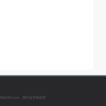
usu289@163.com，我们会尽快处理
号