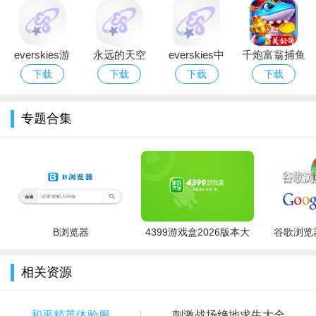
3、选择对应抢号池进行抢号。
everskies游
永远的天空
everskies中
千炮富翁捕鱼
戏中文完整版
everskies国
文版下载2026
百度版最新
下载
下载
下载
下载
下载2026安卓
际版下载2026
最新安卓版
2026下载
免费版
中文安卓版
专题合集
B浏览器
4399游戏盒2026版本大
谷歌浏览器
全
相关资源
和平精英体验服
刺激战场绝地求生大全