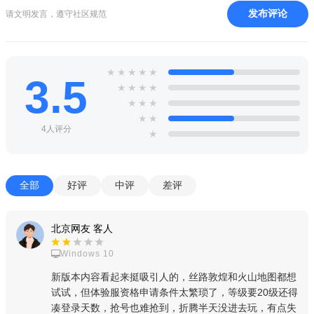
凭借战斗策略及射击能力勇夺冠军，力争胜利！
发布评论
请文明发言，遵守社区规范
2、逼真场景 极致视听
虚幻引擎4技术，成熟细节渲染，超大地图、逼真场景，更细
★
★
★
★
★
腻、更真实！
3.5
★
★
★
★
真实3D音效，高保真实时语音，感受身临其境的极致体验！
★
★
★
★
★
3、爽快操作 真实弹道
4人评分
★
真实枪械弹道，优秀射击手感，极易上手！
几十种真实枪支、枪械真实弹道模拟，真实投掷品投掷轨
全部
好评
中评
差评
迹，多种配件，多种近战武器的物理打击，带给玩家酣畅淋漓地
战斗射击体验！
北京网友 客人
4、丰富载具 狂野飙车
Windows 10
多种真实载具，丰富的飙车操纵体验，完美操作手感，比真
新版本内容看起来挺吸引人的，丝路敦煌和火山地图都想
试试，但体验服资格申请条件太繁琐了，等级要20级还得
实更真实！
凑登录天数，抢号也难抢到，折腾半天没进去玩，有点失