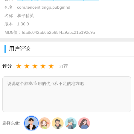
1、更具代入感的第一人称视角，体验射击的乐趣;
包名：
com.tencent.tmgp.pubgmhd
2、不同的造型和服装可以自由进行搭配;
名称：
和平精英
版本：
1.36.9
3、采用虚幻四引擎打造的广阔地图，带给你真实的体验;
MD5值：
fda9c042ab6b2565f4a9abc21e192c9a
4、流畅的操作手感，和你的伙伴们一起组队竞技。
用户评论
★
★
★
★
★
评分
力荐
游戏特色
1、实景地图 百人竞技
选择头像:
多张超大实景地图，体验丰富的环境变化，百人同场竞技，