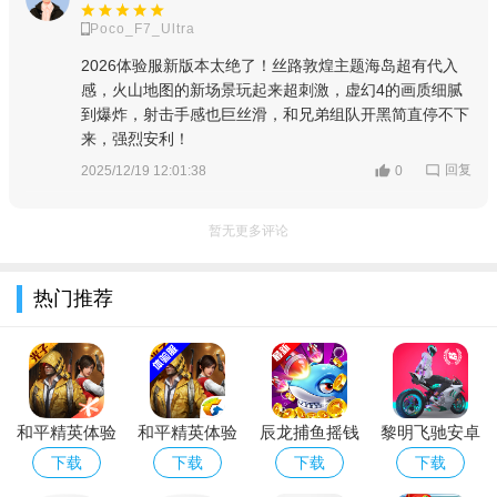
地图，带来全新竞技体验！
Poco_F7_Ultra
资格申请流程
2026体验服新版本太绝了！丝路敦煌主题海岛超有代入
申请条件：
感，火山地图的新场景玩起来超刺激，虚幻4的画质细腻
到爆炸，射击手感也巨丝滑，和兄弟组队开黑简直停不下
1、现网无恶意行为，且游戏信誉分不小于100分。
来，强烈安利！
回复
2025/12/19 12:01:38
0
2、体验服无作弊行为。
3、角色等级>=20级。
暂无更多评论
4、角色在申请当日的前一周内，至少有2天登录过游戏。
热门推荐
5、角色在申请当日的前一个月内，至少有8天登录过游戏。
6、角色注册时间超过2个月。
申请方法：
1、前往官网进行申请资格填写
和平精英体验
和平精英体验
辰龙捕鱼摇钱
黎明飞驰安卓
服免费下载地
服下载最新版
树官方下载正
正版手游下载
下载
下载
下载
下载
2、登陆账号并选择游戏角色提交资格申请
铁逃生版
版捕鱼游戏
安装