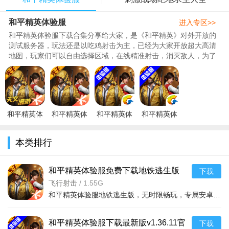
和平精英体验服
进入专区>>
和平精英体验服下载合集分享给大家，是《和平精英》对外开放的
测试服务器，玩法还是以吃鸡射击为主，已经为大家开放超大高清
地图，玩家们可以自由选择区域，在线精准射击，消灭敌人，为了
和平不断消灭与你对抗的恐怖..
和平精英体
和平精英体
和平精英体
和平精英体
验服2026年
验服官方下
验服官方正
验服下载最
最新版本
载正版2026
版下载2026
新版
本类排行
v1.36.11官
最新版v1.3
最新版本v1
v1.36.11官
方
方版
和平精英体验服免费下载地铁逃生版
下载
v1.36.11安卓版
飞行射击
/
1.55G
和平精英体验服地铁逃生版，无时限畅玩，专属安卓用户。海量免费皮肤，流畅无BUG。新模式、新武器抢先体验，
和平精英体验服下载最新版v1.36.11官
下载