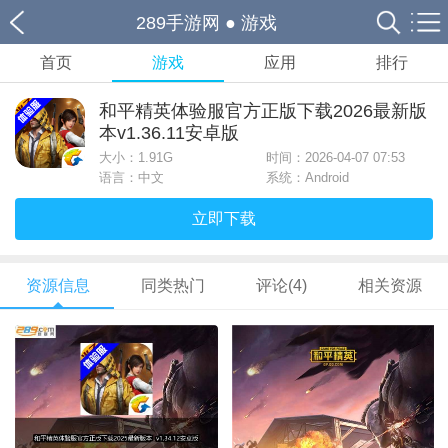
289手游网
●
游戏
首页
游戏
应用
排行
和平精英体验服官方正版下载2026最新版
本v1.36.11安卓版
大小：
1.91G
时间：2026-04-07 07:53
语言：中文
系统：Android
立即下载
资源信息
同类热门
评论(4)
相关资源