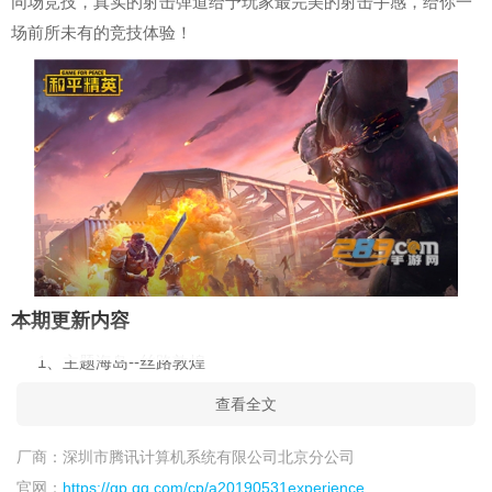
同场竞技，真实的射击弹道给予玩家最完美的射击手感，给你一
场前所未有的竞技体验！
本期更新内容
1、主题海岛--丝路敦煌
2、新地图：火山地图
查看全文
3、地铁逃生新地图
厂商：
深圳市腾讯计算机系统有限公司北京分公司
游戏亮点
官网：
https://gp.qq.com/cp/a20190531experience