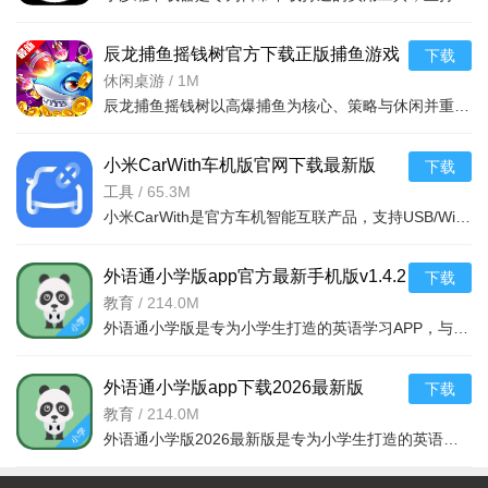
辰龙捕鱼摇钱树官方下载正版捕鱼游戏
下载
v5.10.10最新版
休闲桌游
/
1M
辰龙捕鱼摇钱树以高爆捕鱼为核心、策略与休闲并重、多人热血互动为特色，奖励丰厚、操作轻松，是一款适合全
小米CarWith车机版官网下载最新版
下载
v3.8.4安卓版
工具
/
65.3M
小米CarWith是官方车机智能互联产品，支持USB/WiFi双模式连接，适配多车机系统，跨平台兼容。亮点为原生优化
外语通小学版app官方最新手机版v1.4.2
下载
安卓版
教育
/
214.0M
外语通小学版是专为小学生打造的英语学习APP，与外研社教材同步。通过动画游戏激发兴趣，人机对话练听说，智
外语通小学版app下载2026最新版
下载
v1.4.2官方版
教育
/
214.0M
外语通小学版2026最新版是专为小学生打造的英语学习软件，贴合课堂与考试需求，注重基础教学与成绩提升。亮