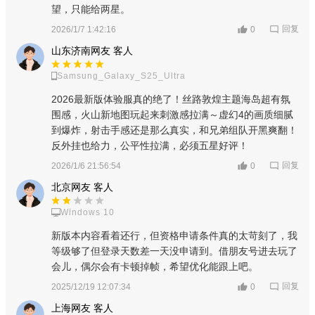
5、一键组队 好友开黑
望，只能给两星。
回复
2026/1/7 1:42:16
0
随时随地，任性开黑！ 一键组队，邀请好友语音开黑，好友
山东济南网友 客人
共战。
Samsung_Galaxy_S25_Ultra
微信/手Q好友体系、战队系统、聊天室社交，无处不在的游
2026最新版体验服真的绝了！丝路敦煌主题海岛超有氛
戏内社交体验！上阵兄弟兵，战场见真情！
围感，火山新地图玩起来刺激感拉满～虚幻4的画质细腻
6、公平竞技 绿色环境
到爆炸，射击手感还是那么真实，和兄弟组队开黑爽翻！
反外挂也给力，公平性拉满，必须五星好评！
强大的反外挂功能，针对各种机型的适配及性能优化，让游
回复
2026/1/6 21:56:54
0
戏更公平、更顺畅！
北京网友 客人
7、多种娱乐模式玩法
Windows 10
多种娱乐模式玩法，更集中的战斗区域，更快的游戏节奏，
新版本内容看着还行，但资格申请条件真的太苛刻了，我
更短的游戏时长，带来畅爽快速的战斗体验！
等级够了但登录天数差一天没申请到。借朋友号进去玩了
会儿，偶尔会有卡顿掉帧，希望优化能跟上吧。
8、全新团队竞技玩法
回复
2025/12/19 12:07:34
0
复杂多变的地形结构，近距离的正面战斗。全新规则，全新
上海网友 客人