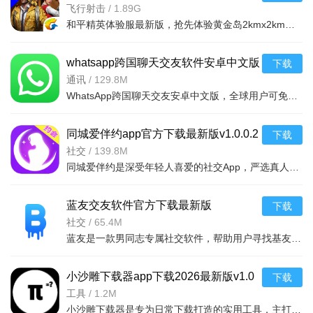
方版
飞行射击
/
1.89G
和平精英体验服最新版，抢先体验黄金岛2kmx2km新地图，10-12分钟紧凑战局。包含夺宝战场模式、新武器铁拳火
whatsapp跨国聊天交友软件安卓中文版
下载
v2.26.12.72安卓版
通讯
/
129.8M
WhatsApp跨国聊天交友安卓中文版，全球用户可免费发表情包、视频、文档，智能翻译打破语言障碍。加密音视频
同城爱伴约app官方下载最新版v1.0.0.2
下载
安卓最新版
社交
/
139.8M
同城爱伴约是深受年轻人喜爱的社交App，严选真人认证用户，提供视频、语音、文字多种互动。创新匿名恋爱玩法
蓝友交友软件官方下载最新版
下载
2026v4.3.0安卓版
社交
/
65.4M
蓝友是一款男同志专属社交软件，帮助用户寻找基友、拓展社交，为同性恋群体提供安全、便捷的交友与互动平台
小沙雕下载器app下载2026最新版v1.0
下载
安卓版
工具
/
1.2M
小沙雕下载器是专为日常下载打造的实用工具，主打极速下载、全格式兼容、无广告纯净体验；支持多线程加速、