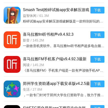
Smash Test(粉碎试验app安卓解压游戏
下载
破解版)v1.2
益智休闲
/
61.3M
粉碎试验app安卓解压游戏破解版是一款特别好玩的解压游戏，你可以在游戏中随意破幻任何物品，看到什么毁掉什
喜马拉雅fm听书相声v9.4.92.3
下载
影音
/
145.2M
一款收音机类软件。喜马拉雅fm听书相声超多电台频道。有娱乐电台，音乐电台等等。各式
喜马拉雅FM手机客户端v9.4.92.3最新
下载
版
阅读
/
145.2M
《喜马拉雅FM》手机客户端是一款有声读物手机APP，随时随地，想听就听，中国知名声音库，拥有数千万优质声音
郑州学生资助通app下载安卓版v4.2.5最
下载
新版
生活
/
27.8M
，一款专门针对于郑州大学生们资助平台，致力于推送最新的福利政策，以及各种惠