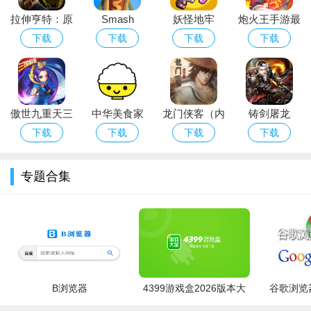
拉伸亨特：原
Smash
妖怪地牢
炮火王手游最
始的猎物
Test(粉碎试验
Yokai
新安卓破解版
下载
下载
下载
下载
app安卓解压
Dungeon
游戏破解版)
傲世九重天三
中华美食家
龙门侠客（内
铸剑屠龙
国机蜜福利版
购版）
下载
下载
下载
下载
专题合集
B浏览器
4399游戏盒2026版本大
谷歌浏览器
全