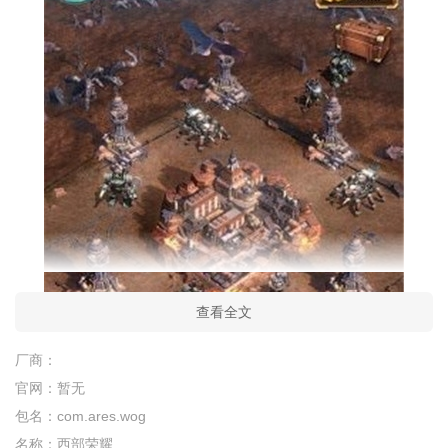
查看全文
厂商：
官网：
暂无
包名：
com.ares.wog
名称：
西部荣耀