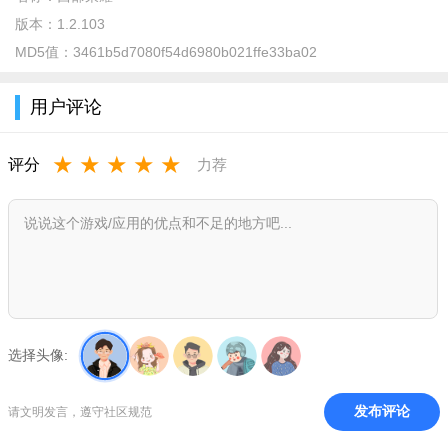
版本：
1.2.103
MD5值：
3461b5d7080f54d6980b021ffe33ba02
用户评论
游戏特色
★
★
★
★
★
评分
力荐
扩展，征服！你的联盟已有上百个城镇，你们拥有数千万的
战士；
机械城堡被你们牢牢的掌握在手中，敌人的城镇都将化为灰
烬，整个西部世界都将听从你们的号令；
这里有来自全球的玩家，不同的肤色不同的语言组成了一个
庞大的世界！
选择头像:
游戏介绍
发布评论
请文明发言，遵守社区规范
作为一名镇长，您需要领导一个动荡的西部小镇走向复兴；