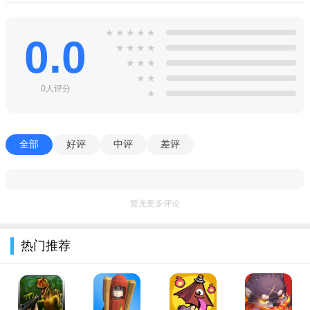
指挥传奇英雄，西部枪手和印第安战士，剿灭荒野中的匪徒
和机械生物；
★
★
★
★
★
0.0
★
★
★
★
与其他城镇结成联盟，争夺机械城堡的控制权，获取其中的
★
★
★
未知科技和无尽能量。
★
★
0人评分
★
全部
好评
中评
差评
暂无更多评论
热门推荐