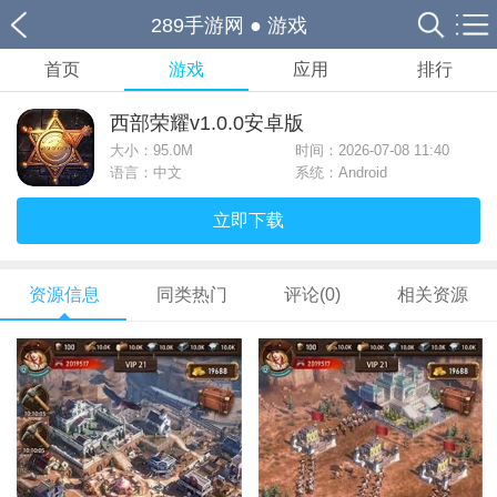
289手游网
●
游戏
首页
游戏
应用
排行
西部荣耀v1.0.0安卓版
大小：
95.0M
时间：2026-07-08 11:40
语言：中文
系统：Android
立即下载
资源信息
同类热门
评论(0)
相关资源