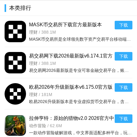
本类排行
MASK币交易所下载官方最新版本
下载
v6.160.0官方版
理财
/
388.1M
MASK币交易所是全球领先数字资产交易平台移动端，服务千万用户，提供现货、合约、法币、DeFi、Web3、NFT等一
易交易网下载2026最新版v6.174.1官方
下载
版
理财
/
388.1M
易交易网2026最新版是专业可靠金融交易平台，账户资金双重保障，收益每日可见。可快速掌握市场动态，交易稳
欧易2026年升级新版本v6.175.0官方版
下载
理财
/
181M
欧易2026升级新版本是专业虚拟货币交易平台，含全球上千种热门币种，支持指纹一键登录、实时到账、价格预警
拉伸亨特：原始的猎物v2.0 2026官方中
下载
文版
动作冒险
/
62.6M
一款动作冒险破解游戏，中文界面适配多种平台，玩家追踪原始猎物体验刺激挑战，免费