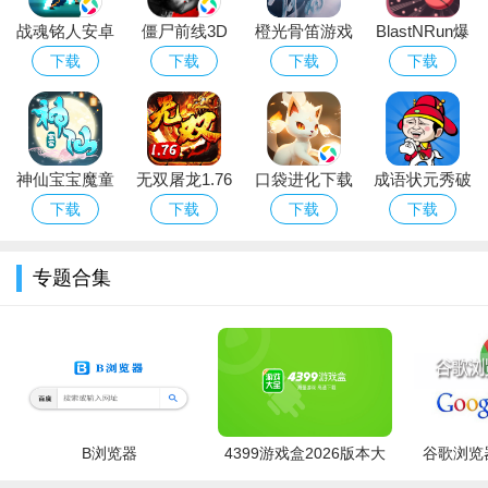
战魂铭人安卓
僵尸前线3D
橙光骨笛游戏
BlastNRun爆
正版手游下载
应用宝版下载
官方最新版
破赛跑游戏中
下载
下载
下载
下载
应用宝版
官方正版手游
文版
神仙宝宝魔童
无双屠龙1.76
口袋进化下载
成语状元秀破
觉醒最新官方
变态版
官网最新版本
解版
下载
下载
下载
下载
破解正版
专题合集
B浏览器
4399游戏盒2026版本大
谷歌浏览器
全