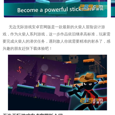
无边无际游戏安卓官网版是一款最新的火柴人冒险设计游
戏，作为火柴人系列游戏，这一步作品依旧继承高标准，玩家需
要完成火柴人的潜伏任务，遇到敌人你就需要精准的射杀了，感
兴趣的朋友赶快下载体验吧！