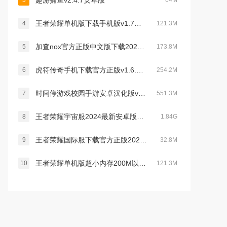
趣游捕鱼v2.4.7安卓版
3
64M
王者荣耀单机版下载手机版v1.7版本不更新
4
121.3M
加查nox官方正版中文版下载2023最新版(gacha nox)v1.1.0无广告版
5
173.8M
虎符传奇手机下载官方正版v1.6.140官方版
6
254.2M
时间停游戏校园手游安卓汉化版v1.1.0 安卓版
7
551.3M
王者荣耀宇宙服2024最新安卓版v9.3.1.6 官方版
8
1.84G
王者荣耀国际服下载官方正版2026最新版v11.2.1.5官方版
9
32.8M
王者荣耀单机版超小内存200M以下版本v1.7版本不更新
10
121.3M