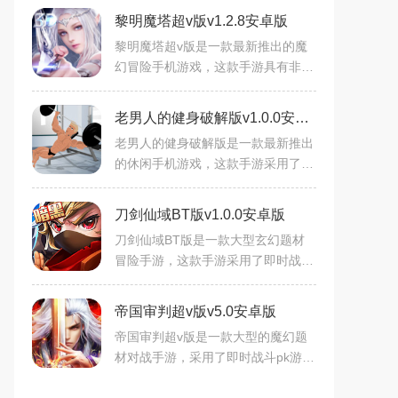
黎明魔塔超v版v1.2.8安卓版
黎明魔塔超v版是一款最新推出的魔
幻冒险手机游戏，这款手游具有非常
高清的游戏画质，游戏中玩家们将会
自由的选择自己的角色和职业，在这
老男人的健身破解版v1.0.0安卓版
个魔幻大陆上自由的冒险。
老男人的健身破解版是一款最新推出
的休闲手机游戏，这款手游采用了非
常有趣的游戏 玩法，高清细腻的3D
游戏画风设置，游戏中玩家经营这一
刀剑仙域BT版v1.0.0安卓版
家健身俱乐部，你需
刀剑仙域BT版是一款大型玄幻题材
冒险手游，这款手游采用了即时战斗
pk的游戏玩法，游戏中玩家们将会选
择自己喜欢的职业们去冒险，超多炫
帝国审判超v版v5.0安卓版
酷的游戏招式等你来选择，
帝国审判超v版是一款大型的魔幻题
材对战手游，采用了即时战斗pk游戏
玩法，游戏中玩家们将会选择自己喜