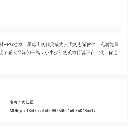
材RPG游戏，星球上的精灵成为人类的忠诚伙伴，充满能量
现了感人至深的主线，小小少年的英雄传说正在上演。你还
名称：
奥拉星
MD5值：
18ef3ccc1b0096959001c6f3b046ce17