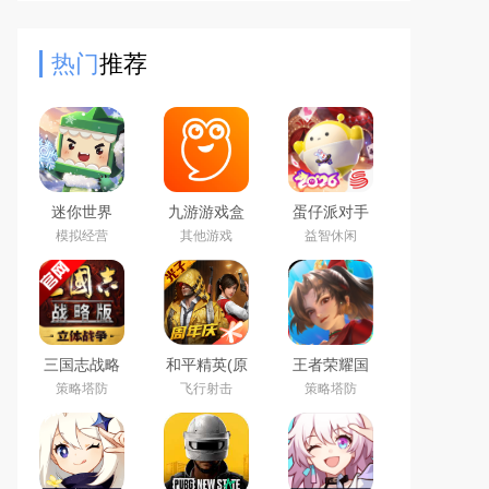
欢的角色去冒险。这款游戏有着最为
精致的游戏画面，支持自由
热门
推荐
迷你世界
九游游戏盒
蛋仔派对手
2026最新官
子app2026
游(元气零食
模拟经营
其他游戏
益智休闲
方版
最新版
季)下载官方
正版
三国志战略
和平精英(原
王者荣耀国
版2026官方
刺激战场)官
际服下载
策略塔防
飞行射击
策略塔防
最新版
方最新版
2026官方手
机版
（Honor of
Kings）