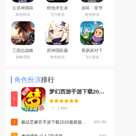
云原神国际
绝地求生未
崩坏：星穹
版app下载
来之役手游
铁道官方手
角色扮演
飞行射击
角色扮演
2026最新版
国际服下载
游下载安卓
正版
最新版
三国志战略
原神国际服
香肠派对下
版安卓灵犀
(Genshin
载2026最新
策略塔防
角色扮演
飞行射击
客户端3D最
Impact)下载
版
新版
最新版
角色扮演
排行
梦幻西游手游下载2026最新版v1.563.0官方版
1
/ 1.88G
极品芝麻官手游下载2026最新版本v7.7.01063055官方版
2
866.3M