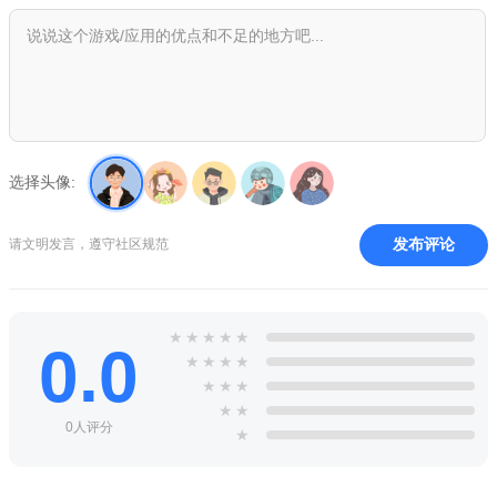
直升机城市交通游戏亮点
成为一名优秀的直升机驾驶员，你的任务就是将乘客送到他
们想去的地方。
丰富的任务可以完成，会有详细的指示让你不会迷路，超大
的城市地图自由飞行。
选择头像:
驾驶体验非常真实，操作简单流畅，老少皆宜，降落时要更
发布评论
请文明发言，遵守社区规范
加的小心避免坠毁。
直升机城市交通推荐理由
直升机城市交通十分有趣真实的直升机驾驶模拟游戏，场景
★
★
★
★
★
0.0
制作的非常逼真，操作十分的简单。
★
★
★
★
★
★
★
基于真实的武物理特性，你的飞机不是无敌的，不良的驾驶
★
★
0人评分
会导致飞机坠毁。
★