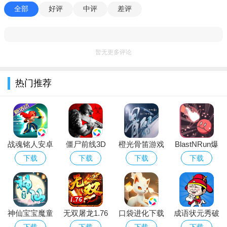
小编推荐同类软件
全部
好评
中评
差评
ForeFlight
：直升机专用航图与气象，飞行计划高效
AirMap
：低空交通管理，空域授权与实时提醒
Blade
：直升机按需出行，城市空中通勤便捷
Volocopter VoloIQ
：城市空中交通运营管理，安全可靠
暂无更多评论
Garmin Pilot
：地图清晰，直升机航线规划精准
Jeppesen FliteStar
：专业直升机飞行计划与导航数据
Skyguide ATC系统
：瑞士空管方案，支持直升机城市运行
热门推荐
Airbus H125运营软件
：直升机机队管理与维护一体化
Joby ElevateOS
：城市空中出行调度与乘客管理平台
战魂铭人安卓
僵尸前线3D
橙光骨笛游戏
BlastNRun爆
正版手游下载
应用宝版下载
官方最新版
破赛跑游戏中
下载
下载
下载
下载
应用宝版
官方正版手游
文版
神仙宝宝魔童
无双屠龙1.76
口袋进化下载
成语状元秀破
觉醒最新官方
变态版
官网最新版本
解版
下载
下载
下载
下载