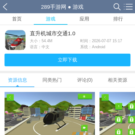
289手游网
●
游戏
首页
游戏
应用
排行
直升机城市交通1.0
大小：
54.4M
时间：2026-07-07 15:17
语言：中文
系统：Android
立即下载
资源信息
同类热门
评论(0)
相关资源