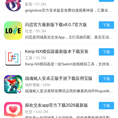
官方安卓版
影音
/
57.0M
girigirilove官方安卓版是免费动漫观看神器，汇聚全网海量资源，经典老番与最新剧集全覆盖，国漫日漫剧场版
闪恋官方最新版下载v8.0.7官方版
下载
社交
/
99.3M
闪恋是同城真实交友App，主打高效匹配、真实互动与安全交友。支持同城精准匹配，闪聊破冰，文字语音视频连麦
Kenji-NX模拟器最新版本下载安装
下载
v2.0.5安卓版
工具
/
70.7M
Kenji-NX模拟器是一款Switch游戏模拟工具，支持加载Switch的NSP或XCI格式游戏，可自动适配手机分辨率，能完
战魂铭人安卓正版手游下载应用宝版
下载
v3.3.1最新版
动作冒险
/
55M
战魂铭人是凉屋研发腾讯运营的像素风动作Roguelike手游，核心为修罗幻境试炼。随机地牢每局全新，多元角色含
探欢交友app官方下载2026最新版
下载
v2.0.6安卓版
社交
/
140.2M
探欢是一款同城真人社交软件，软件有聚焦极速匹配与同城推荐、多元聊天互动、动态社区展示等功能，解决同城