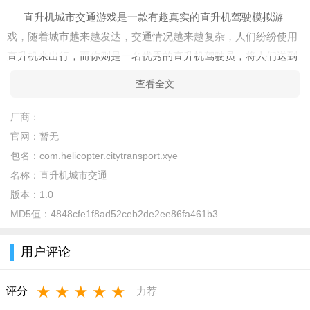
直升机城市交通游戏是一款有趣真实的直升机驾驶模拟游
戏，随着城市越来越发达，交通情况越来越复杂，人们纷纷使用
直升机来出行，而你则是一名优秀的直升机驾驶员，将人们送到
目的地。拥有丰富的任务，逼真的操控体验，场景制作十分精
查看全文
致，在城市上空俯瞰，观看城市的繁华热闹!
厂商：
直升机城市交通游戏特色
官网：
暂无
1、游戏的画面十分精致，运用真实的3D物理引擎打造，拥有
包名：
com.helicopter.citytransport.xye
十分逼真的驾驶操作体验;
名称：
直升机城市交通
2、在城市上空尽情的飞行，跟随着导航指示，将你的乘客运
版本：
1.0
送到目的地，赚取酬劳;
MD5值：
4848cfe1f8ad52ceb2de2ee86fa461b3
3、每一个任务都有时间限制，在规定的时间内将你的乘客安
用户评论
全的送达，小心的驾驶;
4、使用赚取的酬劳个性定制你的直升机，改变酷炫的外观，
★
★
★
★
★
评分
力荐
涂上个性的颜料。