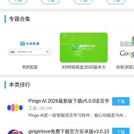
破解正版
专题合集
B浏览器
4399游戏盒2026版本大
谷歌浏览器
全
本类排行
Pingo AI 2026最新版下载v5.0.0语言学
下载
习软件
工具
/
82.3M
Pingo AI是一款智能语言学习软件。核心功能是与AI一对一练口语，支持超25种语言。有超200个预设话题，涵盖生
girigirilove免费下载官方安卓版v3.0.10
下载