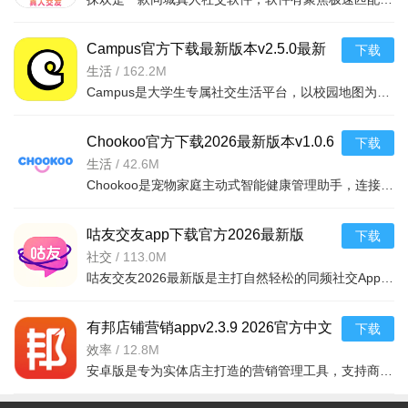
Campus官方下载最新版本v2.5.0最新
下载
版
生活
/
162.2M
Campus是大学生专属社交生活平台，以校园地图为核心，整合资讯、社交与生活服务。无广告纯净体验，实时推送
Chookoo官方下载2026最新版本v1.0.6
下载
手机版
生活
/
42.6M
Chookoo是宠物家庭主动式智能健康管理助手，连接智能设备自动监测体重、如厕等健康数据，AkiWell AI主动预警
咕友交友app下载官方2026最新版
下载
v8.5.872安卓最新版
社交
/
113.0M
咕友交友2026最新版是主打自然轻松的同频社交App，以真实兴趣和合拍节奏为核心。依托深度学习算法精准匹配（
有邦店铺营销appv2.3.9 2026官方中文
下载
版
效率
/
12.8M
安卓版是专为实体店主打造的营销管理工具，支持商品管理、会员营销、数据分析等功能，帮助商