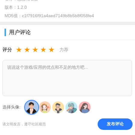
版本：
1.2.0
MD5值：
c1f7916f91a4aed7149b8b5b8f058fe4
恋恋花名册安卓攻略版介绍
用户评论
你是喜欢看漫画的妹妹吗?因为《恋恋花名册》更适合女孩子
看的漫画，恋恋花名册是一款代入式的漫画阅读软件，剧情故事
★
★
★
★
★
评分
力荐
是以阅读漫画的方式展示出来的，用户在阅读小说的同时，又有
极大的代入感，软件画面非常精致细腻，最主要的是漫画中的角
色还可以与用户互动，感兴趣的小伙伴快来下载成为故事中的主
角吧。
恋恋花名册安卓攻略版亮点
1、海量正版漫画，持续不断上新。
选择头像:
2、分类齐全，每周精选推荐总有你喜爱的作品。
3、收藏作品更新提醒，不会错过你喜爱的作品更新哦。
发布评论
请文明发言，遵守社区规范