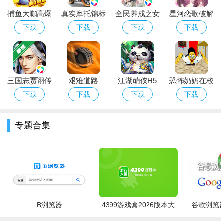
必从官方渠道或可信平台下载，避免使用第三方修改版导致封
捕鱼大咖高爆
真实摩托锦标
全民养成之女
星河恋歌破解
号；安装后若提示“解析包错误”，请重下安装包或关闭手机管家
版最新下载官
赛手游最新版
皇陛下最新版
版
下载
下载
下载
下载
再试。请注意：本攻略版仅供个人学习参考，请勿用于商业用
方版
下载
下载
途。
三国志贾诩传
艰难道路
江湖萌侠H5
恐怖奶奶在校
手游最新版下
（Tough
微端
园变态版
下载
下载
下载
下载
载
Road）
专题合集
B浏览器
4399游戏盒2026版本大
谷歌浏览器
全