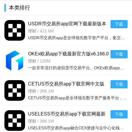
本类排行
USDR币交易所app官网下载最新版本
下载
v6.170.0官方版
理财
/
421.6M
USDR币交易所app是全球领先数字资产平台，集交易、理财、Web3钱包于一体，支持多系统多语言，1:1储备金保障
OKEx欧易app下载最新官方版v6.166.0
下载
安卓版
理财
/
120M
一款非常流行的虚拟货币交易平台。OKEx欧易app下载最新官方版支持多种货币，包
CETUS币交易所app下载官网中文版
下载
v6.166.0官方版
理财
/
388.1M
CETUS币交易所app是全球领先数字资产服务平台，一站式提供加密交易、Web3钱包及金融理财服务。内置Web3钱包
USELESS币交易所app下载官网最新
下载
版v6.167.0官方版
理财
/
388.1M
USELESS币交易所app融合CEX便捷与去中心化钱包开放性，提供加密货币买卖、理财功能，内置钱包，满足现货、合