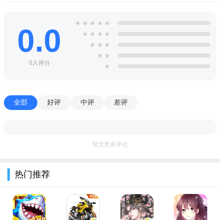
4、随心分享，有好看的作品迫不及待想对小伙伴安利?
5、分享功能让你随时随地向好友推荐作品。
★
★
★
★
★
0.0
★
★
★
★
恋恋花名册安卓攻略版特色
★
★
★
1、优质的漫画在线阅读软件，精彩小说内容随心观看；
★
★
0人评分
★
2、精美的剧情故事全新互动，带来一种沉浸式的体验；
3、专属的美术油画风格设计，享受一场优质的乐趣；
全部
好评
中评
差评
4、可以进行独特的对话交流，更多的唯美故事等待探索。
恋恋花名册安卓攻略版特别说明
暂无更多评论
本版本为v2.0攻略专版，安装前请确保手机预留至少200MB
存储空间，并开启“允许安装未知来源应用”权限。首次使用建议
热门推荐
连接WiFi下载完整数据包；若遇闪退，请检查安卓系统是否为6.0
及以上版本，并尝试清除缓存或重启手机。常见问题：攻略内容
无法显示时，请确认网络正常或手动更新资源包；数据丢失可尝
试从游戏内“云端存档”恢复（需提前绑定账号）。安装技巧：务