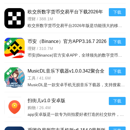
欧交所数字货币交易平台下载2026年
下载
v6.177.0安卓版
理财
/
388.1M
欧交所数字货币交易平台2026年版是功能强大的移动支付与数字资产管理工具，支持银行卡、支付宝等多支付方式
币安（Binance）官方APP3.16.7 2026
下载
安全买卖比特币
理财
/
310.7M
币安(Binance)官方安卓APP，全球领先的数字货币交易平台，支持比特币、以太坊等主流加密货币买卖，提供现货
MusicDL音乐下载器v1.0.0.342聚合全
下载
网无损音乐软件
工具
/
41.6M
MusicDL是一款安卓手机无损音乐下载器，支持搜索和下载高品质无损音乐，界面简洁，操作方便，让你轻松拥有海
扫街儿v1.0 安卓版
下载
购物
/
26.4M
app安卓版是一款专为街拍爱好者打造的社交软件，支持安卓手机下载，轻松记录街头精彩瞬间，操作简单功