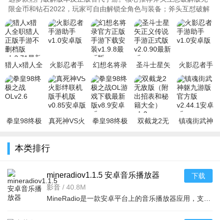
限金币和钻石2022，玩家可自由解锁全角色与装备；斧头互怼破解
版游戏(内置菜单)更提供实时..
猎人x猎人全
火影忍者手
幻想名将录
圣斗士星矢
火影忍者手
职猎人正版
游助手v1.0
官方正版手
正义传说手
游助手v1.0
手游不删档
安卓版
游下载安装
游正式版
安卓版
版v1.2.71
v1.9.8最新
v2.0.90最新
版
拳皇98终极
真死神VS火
拳皇98终极
双截龙2无
镇魂街武神
之战OLv2.6
影绊联机版
之战OL游戏
敌版（附出
躯九游版官
手机版v0.85
下载最新版
招表和秘籍
方版v2.44.1
本类排行
安卓版
v8.9安卓版
大全）v1.2
安卓版
mineradiov1.1.5 安卓音乐播放器
下载
影音
/
40.8M
MineRadio是一款安卓平台上的音乐播放器应用，支持多种音频格式，界面简洁操作方便，提供流畅的音乐体验，适