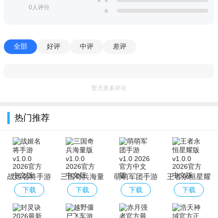
★
★
0人评分
★
全部
好评
中评
差评
暂无更多评论
热门推荐
战姬名将手游
三国奇兵海量
萌萌军团手游
王者永恒星耀
版
版
下载
下载
下载
下载