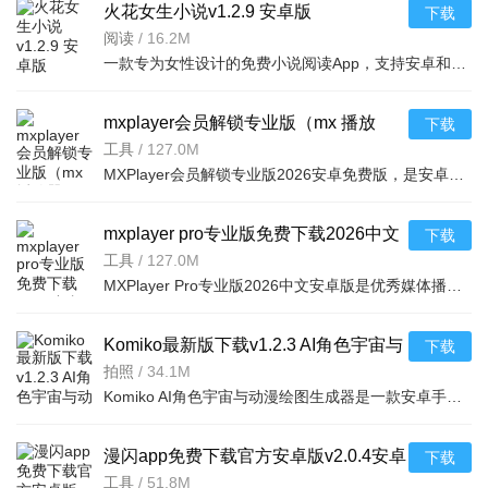
火花女生小说v1.2.9 安卓版
下载
阅读
/
16.2M
一款专为女性设计的免费小说阅读App，支持安卓和苹果系统，海量言情、校园、都市小说免费看，
mxplayer会员解锁专业版（mx 播放
下载
器）2026下载安卓免费版v3.0.8安卓免
工具
/
127.0M
MXPlayer会员解锁专业版2026安卓免费版，是安卓首款多核解码播放器，比单核效能高70%，支持全音视频格式及硬
费版
mxplayer pro专业版免费下载2026中文
下载
安卓版v3.0.8免费安卓版
工具
/
127.0M
MXPlayer Pro专业版2026中文安卓版是优秀媒体播放器，支持几乎所有影片格式，中文界面友好。硬解+多核心解码
Komiko最新版下载v1.2.3 AI角色宇宙与
下载
动漫绘图生成器
拍照
/
34.1M
Komiko AI角色宇宙与动漫绘图生成器是一款安卓手机上的AI绘画工具，支持角色创作、动漫风格生成，操作简单，
漫闪app免费下载官方安卓版v2.0.4安卓
下载
免费版
工具
/
51.8M