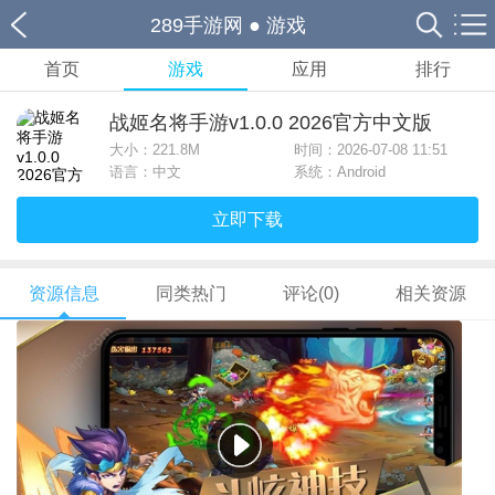
289手游网
●
游戏
首页
游戏
应用
排行
战姬名将手游v1.0.0 2026官方中文版
大小：
221.8M
时间：2026-07-08 11:51
语言：中文
系统：Android
立即下载
资源信息
同类热门
评论(0)
相关资源