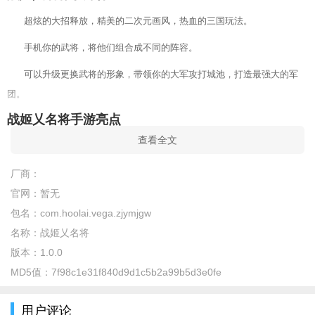
超炫的大招释放，精美的二次元画风，热血的三国玩法。
手机你的武将，将他们组合成不同的阵容。
可以升级更换武将的形象，带领你的大军攻打城池，打造最强大的军
团。
战姬乂名将手游亮点
查看全文
新游上线就可以得到新人大礼包一份，有不错的卡牌，
玩法很灵活，更多的福利来了。
厂商：
官网：
暂无
玩法不氪金，不氪金，不氪金！
包名：
com.hoolai.vega.zjymjgw
名称：
战姬乂名将
版本：
1.0.0
MD5值：
7f98c1e31f840d9d1c5b2a99b5d3e0fe
用户评论