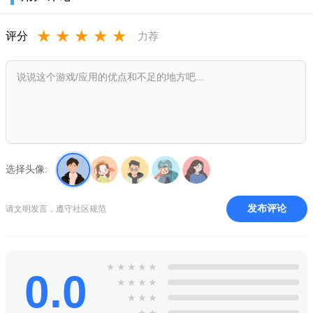
★
★
★
★
★
评分
力荐
选择头像:
发布评论
请文明发言，遵守社区规范
★
★
★
★
★
0.0
★
★
★
★
★
★
★