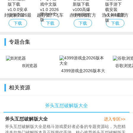
封灵诀2026最
越野僵尸飞车
赤月强者官方
浩天神域官方
新版下载
游戏中文版
最新版下载
正版手游下载
下载
下载
下载
下载
安装
专题合集
B浏览器
谷歌浏览器
4399游戏盒2026版本大
全
相关资源
斧头互怼破解版大全
斧头互怼破解版大全
进入专区>>
斧头互怼破解版大全是格斗游戏爱好者必备的专题资源站，为您精
选多款热门破解版本及正版替代手游。核心推荐斧头互怼破解版无