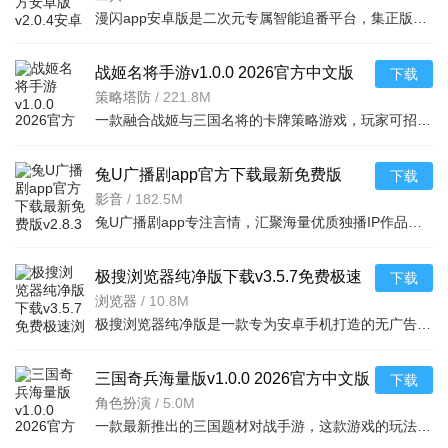
漫闪app安卓版是二次元专属智能追番平台，集正版番剧、弹幕互动与社区交流于一体。AI画质修复+4K高清，多语
战姬名将手游v1.0.0 2026官方中文版
下载
策略塔防
/
221.8M
一款融合战姬与三国名将的卡牌策略游戏，玩家可招募经典武将组成阵容，体验热血国战与丰富副
兔U广播剧app官方下载最新免费版
下载
v2.8.3安卓最新版
影音
/
182.5M
兔U广播剧app专注言情，汇聚海量优质独播IP作品，覆盖校园、古风、民国、都市等类型。界面简洁舒适，资源丰
极搜浏览器纯净版下载v3.5.7免费极速
下载
浏览器
浏览器
/
10.8M
极搜浏览器纯净版是一款专为安卓手机打造的无广告浏览器，界面简洁，浏览流畅，保护隐私，提供纯净上网体验
三国奇兵海量版v1.0.0 2026官方中文版
下载
角色扮演
/
5.0M
一款最新推出的三国题材对战手游，这款游戏的玩法是非常的简单的，精致可爱的游戏画风，超