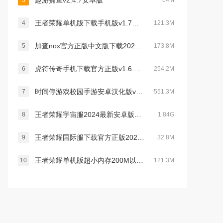
趣游捕鱼v2.4.7安卓版
3
64M
王者荣耀单机版下载手机版v1.7版本不更新
4
121.3M
加查nox官方正版中文版下载2023最新版(gacha nox)v1.1.0无广告版
5
173.8M
虎符传奇手机下载官方正版v1.6.140官方版
6
254.2M
时间停游戏校园手游安卓汉化版v1.1.0 安卓版
7
551.3M
王者荣耀宇宙服2024最新安卓版v9.3.1.6 官方版
8
1.84G
王者荣耀国际服下载官方正版2026最新版v11.2.1.5官方版
9
32.8M
王者荣耀单机版超小内存200M以下版本v1.7版本不更新
10
121.3M