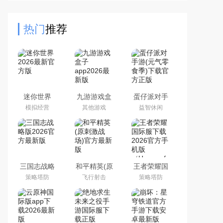
飞行，飞行时间越长，分数越高，你
可以飞到多远呢，敢来挑
热门
推荐
迷你世界
九游游戏盒
蛋仔派对手
2026最新官
子app2026
游(元气零食
模拟经营
其他游戏
益智休闲
方版
最新版
季)下载官方
正版
三国志战略
和平精英(原
王者荣耀国
版2026官方
刺激战场)官
际服下载
策略塔防
飞行射击
策略塔防
最新版
方最新版
2026官方手
机版
（Honor of
Kings）