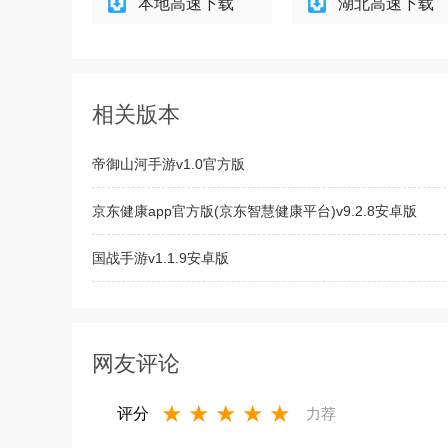
本地高速下载
湖北高速下载
相关版本
帝御山河手游v1.0官方版
京东健康app官方版(京东智慧健康平台)v9.2.8安卓版
国战手游v1.1.9安卓版
2019qq飞车手游加速脚本破解版(KAI GUA)V75.0免费版
网友评论
★
★
★
★
★
评分
力荐