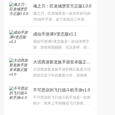
魂之刃：巨龙城堡官方正版1.0.0
魂之刃：巨龙城堡是一款非常好玩的
3D动作手游，这个游戏自三年前就
已立项，是十分优秀的作品，完成品
即将在近期正式公测双平台登陆，赶
成仙手游满V变态版v1.1
紧拿出手机提前下载。魂之
成仙手游满V变态版是一款仙侠类手
游，游戏画面靓丽，玩法多样，你可
以成家立业，相夫教子，也可以加入
丐帮，闯出一片天地，对这款游戏成
大话西游新龙族手游安卓版正版v1.0
仙手游满V变态版感兴趣的
大话西游新龙族手游官网正版是大话
西游沉淀十年的最新力作，游戏画面
精彩绝伦，全程中文配音，让你沉浸
式体验剧情，完全自由买卖的系统，
不可思议的飞行战斗机手游v1.0
运气好的玩家比氪金玩家
不可思议的飞行战斗机手游是一款体
积小，简单上手的模拟飞行游戏，在
游戏中，你需要躲过各种障碍，跨速