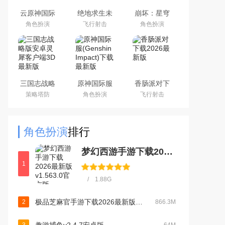
云原神国际
绝地求生未
崩坏：星穹
版app下载
来之役手游
铁道官方手
角色扮演
飞行射击
角色扮演
2026最新版
国际服下载
游下载安卓
正版
最新版
三国志战略
原神国际服
香肠派对下
版安卓灵犀
(Genshin
载2026最新
策略塔防
角色扮演
飞行射击
客户端3D最
Impact)下载
版
新版
最新版
角色扮演
排行
梦幻西游手游下载2026最新版v1.563.0官方版
1
/ 1.88G
极品芝麻官手游下载2026最新版本v7.7.01063055官方版
2
866.3M