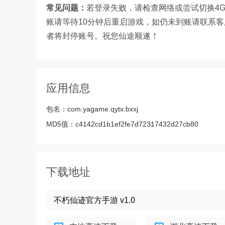
常见问题：
若登录失败，请检查网络或尝试切换4G
账请等待10分钟后重启游戏，如仍未到账请联系
者将封停账号。祝您仙途顺遂！
应用信息
包名：
com.yagame.qytx.bxxj
MD5值：
c4142cd1b1ef2fe7d72317432d27cb80
下载地址
不朽仙迹官方手游 v1.0