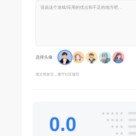
选择头像:
请文明发言，遵守社区规范
★
★
★
★
★
0.0
★
★
★
★
★
★
★
★
★