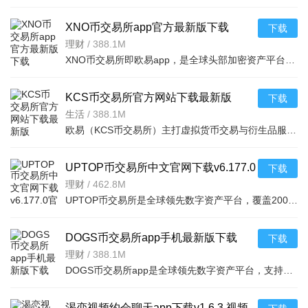
XNO币交易所app官方最新版下载
下载
v6.157.1官方版
理财
/
388.1M
XNO币交易所即欧易app，是全球头部加密资产平台，覆盖全品类交易及DeFi等生态，支持超700资产与上千交易对。
KCS币交易所官方网站下载最新版
下载
v6.154.0官方版
生活
/
388.1M
欧易（KCS币交易所）主打虚拟货币交易与衍生品服务，覆盖数百币种，支持币币、法币、杠杆合约等模式，系统稳
UPTOP币交易所中文官网下载v6.177.0
下载
官方版
理财
/
462.8M
UPTOP币交易所是全球领先数字资产平台，覆盖200+国家1.2亿用户，高性能交易引擎（172万笔/秒）+严格风控。支
DOGS币交易所app手机最新版下载
下载
v6.168.1官方版
理财
/
388.1M
DOGS币交易所app是全球领先数字资产平台，支持数百种加密货币现货合约及理财，银行级安全存储、多法币通道及
渴恋视频约会聊天app下载v1.6.3 视频