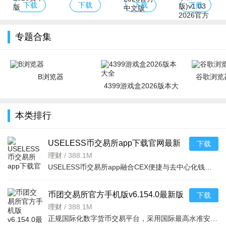
Popper（挤痘
味狼人杀2026
滚忍者修改
Free Fire(警
下载
下载
下载
下载
痘游戏）
版
版)
察交火游戏最
新版)
专题合集
B浏览器
谷歌浏览器
4399游戏盒2026版本大
全
本类排行
USELESS币交易所app下载官网最新
下载
版v6.167.0官方版
理财
/
388.1M
USELESS币交易所app融合CEX便捷与去中心化钱包开放性，提供加密货币买卖、理财功能，内置钱包，满足现货、合
币团交易所官方手机版v6.154.0最新版
下载
理财
/
388.1M
正规国际化数字货币交易平台，采用国际最高水准安全系统，多重签名等保障资产安全。