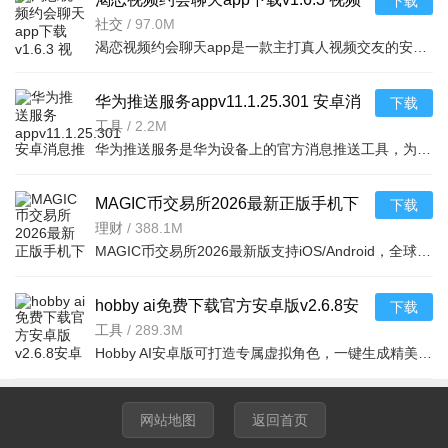
下载
聊天交友软件
社交
/
97.0M
渴恋视频约会聊天app是一款主打真人视频交友的安卓社交软件，支持同城速配、语音聊天、动态广场，真实用户审
华为推送服务appv11.1.25.301 安卓消
下载
息推送工具
工具
/
2.2M
华为推送服务是华为设备上的官方消息推送工具，为安卓应用提供稳定高效的通知推送，确保消息实时到达，提升
MAGIC币交易所2026最新正版手机下
下载
载v6.165.0官方版
理财
/
388.1M
MAGIC币交易所2026最新版支持iOS/Android，全球5000万用户覆盖160国。提供千种币对及125倍杠杆合约等衍生品
hobby ai免费下载官方安卓版v2.6.8安
下载
卓免费版
工具
/
289.3M
Hobby AI安卓版可打造专属虚拟角色，一键生成精美模型，自由定制人设与开场白。汇集热门IP角色，沉浸式跨次
网站地图
返回首页