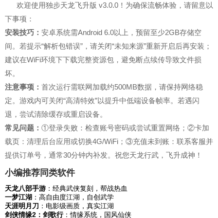
欢迎使用独步天龙飞升版 v3.0.0！为确保流畅体验，请留意以
下事项：
安装技巧：
安卓系统需Android 6.0以上，预留至少2GB存储空
间。若提示“解析包错误”，请关闭“未知来源”重新开启后再安装；
建议在WiFi环境下下载完整资源包，避免断点续传导致文件损
坏。
注意事项：
首次运行需联网加载约500MB数据，请保持网络稳
定。游戏内可关闭“高清特效”以提升中低端设备帧率。若遇闪
退，尝试清除缓存或重启设备。
常见问题：
①登录失败：检查账号密码或尝试重置网络；②卡加
载页：清理后台应用或切换4G/WiFi；③充值未到账：联系客服并
提供订单号，通常30分钟内补发。祝您天龙行武，飞升成神！
小编推荐同类软件
天龙八部手游
：经典武侠复刻，帮战热血
一梦江湖
：高自由度江湖，自创武学
天涯明月刀
：电影级画质，真实江湖
剑侠情缘2：剑歌行
：情缘系统，国风仙侠