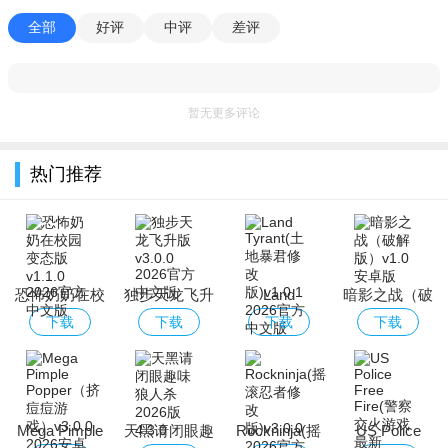
全部
好评
中评
差评
暂无更多评论
热门推荐
恐怖奶奶在校
独步天龙飞升
Land
暗影之战（破
园变态版
版
Tyrant(土地暴
解版）
下载
下载
下载
下载
君修改版)
Mega Pimple
天黑请闭眼趣
Rockninja(摇
US Police