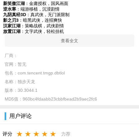
新笑傲江湖
：金庸授权，国风画面
逆水寒
：端游移植，沉浸剧情
九阴真经3D
：真武侠，无门派限制
影之刃3
：暗黑武侠，连招爽快
汉家江湖
：策略战棋，武侠剧情
放置江湖
：文字武侠，轻松挂机
查看全文
厂商：
官网：
暂无
包名：
com.tencent.tmgp.dbtlol
名称：
独步天龙
版本：
30.3044.1
MD5值：
960bc4fdaabb23cbbfbead2b9aec2fc6
用户评论
★
★
★
★
★
评分
力荐