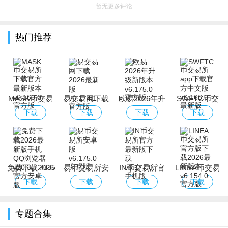
暂无更多评论
热门推荐
MASK币交易
易交易网下载
欧易2026年升
SWFTC币交
所下载官方最
2026最新版
级新版本
易所app下载
下载
下载
下载
下载
新版本
官方中文版
免费下载2026
易币交易所安
IN币交易所官
LINEA币交易
最新版手机
卓版
方最新版下载
所官方版下载
下载
下载
下载
下载
QQ浏览器
2026最新版本
专题合集