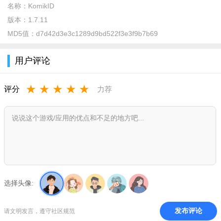
名称：
KomikID
版本：
1.7.11
MD5值：
d7d42d3e3c1289d9bd522f3e3f9b7b69
用户评论
★
★
★
★
★
评分
力荐
选择头像:
发布评论
请文明发言，遵守社区规范