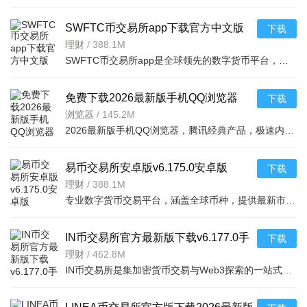
SWFTC币交易所app下载官方中文版
下载
v6.166.0最新版
理财
/
388.1M
SWFTC币交易所app是全球领先的数字货币平台，集交易、理财、Web3钱包于一体，适配新老用户。支持多元交易（
免费下载2026最新版手机QQ浏览器
下载
v20.3.7.7035官方安卓版
浏览器
/
145.2M
2026最新版手机QQ浏览器，腾讯经典产品，极速内核助你流畅冲浪。亮点含王卡专区免流视频、海量小说有声书、
易币交易所安卓版v6.175.0安卓版
下载
理财
/
388.1M
专业数字货币交易平台，涵盖全球币种，提供最新市场资讯。支持法币充值（支付宝、银行卡
IN币交易所官方最新版下载v6.177.0手
下载
机版
理财
/
462.8M
IN币交易所是集加密货币交易与Web3探索的一站式应用，融合CEX便捷与DeFi机会，服务全球千万用户。亮点含Sma