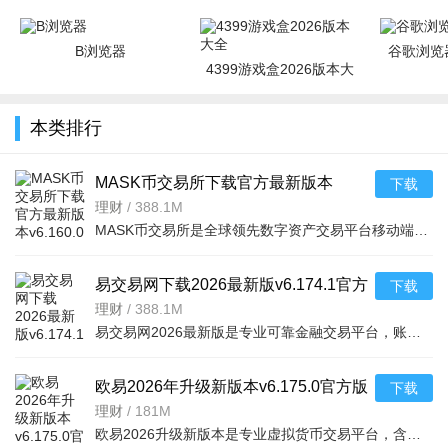
B浏览器
谷歌浏览器
4399游戏盒2026版本大
全
本类排行
MASK币交易所下载官方最新版本
下载
v6.160.0官方版
理财
/
388.1M
MASK币交易所是全球领先数字资产交易平台移动端，服务千万用户，提供现货、合约、法币、DeFi、Web3、NFT等一
易交易网下载2026最新版v6.174.1官方
下载
版
理财
/
388.1M
易交易网2026最新版是专业可靠金融交易平台，账户资金双重保障，收益每日可见。可快速掌握市场动态，交易稳
欧易2026年升级新版本v6.175.0官方版
下载
理财
/
181M
欧易2026升级新版本是专业虚拟货币交易平台，含全球上千种热门币种，支持指纹一键登录、实时到账、价格预警