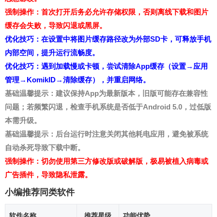
强制操作：首次打开后务必允许存储权限，否则离线下载和图片
缓存会失败，导致闪退或黑屏。
优化技巧：在设置中将图片缓存路径改为外部SD卡，可释放手机
内部空间，提升运行流畅度。
优化技巧：遇到加载慢或卡顿，尝试清除App缓存（设置→应用
管理→KomikID→清除缓存），并重启网络。
基础温馨提示：建议保持App为最新版本，旧版可能存在兼容性
问题；若频繁闪退，检查手机系统是否低于Android 5.0，过低版
本需升级。
基础温馨提示：后台运行时注意关闭其他耗电应用，避免被系统
自动杀死导致下载中断。
强制操作：切勿使用第三方修改版或破解版，极易被植入病毒或
广告插件，导致隐私泄露。
小编推荐同类软件
软件名称
推荐星级
功能优势