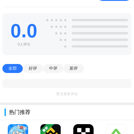
使用指南
【高危避坑】下载后首次打开务必同意存储权限，否则无法
★
★
★
★
★
缓存漫画；切勿从非官方第三方渠道下载，以免捆绑恶意插件。
0.0
★
★
★
★
【优化技巧】在设置中开启“预加载下一话”，翻页更丝滑；
★
★
★
★
★
定期清理缓存释放空间，建议每周一次。
0人评分
★
【温馨提示】若遇到闪退，先关闭后台其他应用并重启手
机；黑屏问题多为系统兼容性，可尝试更新安卓系统或降低画质
全部
好评
中评
差评
模式。
安装步骤：前往官方或可信应用商店下载APK，允许未知来
源安装（仅一次），点击安装即可。移动端操作可直接触摸屏幕
暂无更多评论
左右滑动翻页，长按唤出菜单设置。
小编推荐同类软件
热门推荐
软件名称
推荐星级
功能优势