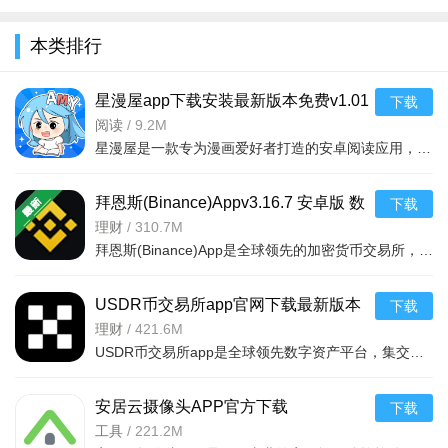
全
本类排行
星漫屋app下载安装最新版本免费v1.01
下载
无需登录
阅读
/
9.2M
星漫屋是一款专为漫画爱好者打造的安卓阅读应用，海量高清漫画资源实时更新，界面简洁操作流畅，支持离线缓
拜恩斯(Binance)Appv3.16.7 安卓版 数
下载
字货币交易平台
理财
/
310.7M
拜恩斯(Binance)App是全球领先的加密货币交易所，提供比特币、以太坊等主流数字货币交易服务，安卓手机用户
USDR币交易所app官网下载最新版本
下载
v6.170.0官方版
理财
/
421.6M
USDR币交易所app是全球领先数字资产平台，集交易、理财、Web3钱包于一体，支持多系统多语言，1:1储备金保障
安居云摄像头APP官方下载
下载
v2.0.26062302 家用远程监控
工具
/
221.2M