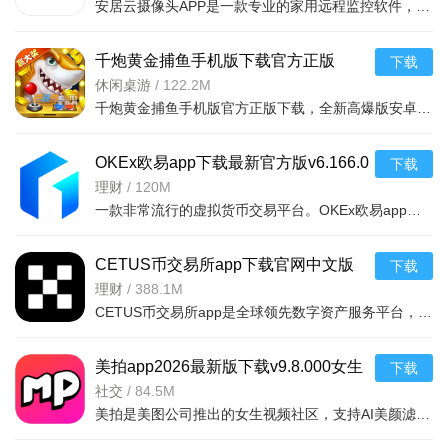
安居云摄像头APP是一款专业的家用远程监控软件，适配安卓手机，支持实时视频查看、移动侦测报警、云端回放，
星漫屋怎么下载安装？
千炮黄金捕鱼手机版下载官方正版
下载
v8.0.0高爆版最新版
休闲桌游
/
122.2M
直接在浏览器搜索“星漫屋官方下载”，认准带有备案信息的站
千炮黄金捕鱼手机版官方正版下载，全新高爆版安卓捕鱼游戏，海量鱼群、炫酷炮台、爆率飙升，畅爽捕鱼体验尽
点，或者前往华为、小米等应用商店搜索“星漫屋”。下载APK后
点击安装，如果提示“禁止安装未知来源”，请到系统设置-安全中
OKEx欧易app下载最新官方版v6.166.0
下载
开启“允许安装未知应用”。安装完成后打开即可使用。
安卓版
理财
/
120M
一款非常流行的虚拟货币交易平台。OKEx欧易app下载最新官方版支持多种货币，包
星漫屋看漫画收费吗？
星漫屋目前完全免费，所有漫画资源均无需付费。但注意部
CETUS币交易所app下载官网中文版
下载
分最新话可能会有广告，您可以通过观看激励广告解锁限时免费
v6.166.0官方版
理财
/
388.1M
章节，整体不影响正常阅读体验。
CETUS币交易所app是全球领先数字资产服务平台，一站式提供加密交易、Web3钱包及金融理财服务。内置Web3钱包
星漫屋安全吗？
美拍app2026最新版下载v9.8.000女生
下载
只要从官方渠道下载，软件本身无病毒无恶意扣费。但建议
视频社区
社交
/
84.5M
不要授予它读取联系人、短信等无关权限，仅保留存储和网络权
美拍是美图公司推出的女生视频社区，支持AI美颜滤镜、海量特效贴纸，轻松录制高清短视频，与好友分享精彩生
限即可。同时定期更新版本获取最新安全防护。