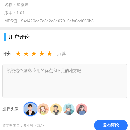
名称：
星漫屋
版本：
1.01
MD5值：
94d420ed7d3c2e8e07916cfa6ad669b3
用户评论
星漫屋主要功能亮点
★
★
★
★
★
评分
力荐
海量漫画资源：收录数千部热门漫画，覆盖国漫、日漫、韩
漫等
高清画质：原画级清晰度，分页浏览流畅不卡顿
离线缓存：WiFi下预先下载，无网络也能安心追更
智能推荐：根据阅读记录精准推送相似作品
选择头像:
夜间模式：护眼暗色背景，夜晚阅读不伤眼
个性化书架：分组管理，收藏追更一目了然
发布评论
请文明发言，遵守社区规范