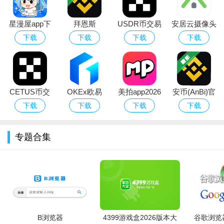
更新速度最快，国漫追更首
漫画台
★★★★★
选
星漫屋app下
拜恩斯
USDR币交易
安居云摄像头
正版日漫资源丰富，弹幕互
哔哩哔哩漫画
★★★★★
载安装最新版
(Binance)App
所app官网下
APP官方下载
下载
下载
下载
下载
动有趣
本免费
载最新版本
社区活跃，独家国漫创作平
快看漫画
★★★★☆
台
大厂正版，人气IP改编漫画
腾讯动漫
★★★★★
多
CETUS币交
OKEx欧易
美拍app2026
安币(AnBi)官
易所app下载
app下载最新
最新版下载
网
下载
下载
下载
下载
老牌社区，同人漫画资源丰
动漫之家
★★★★☆
富
官网中文版
官方版
可乐漫画
小众冷门漫画收录较全
★★★☆☆
专题合集
B浏览器
4399游戏盒2026版本大
谷歌浏览器