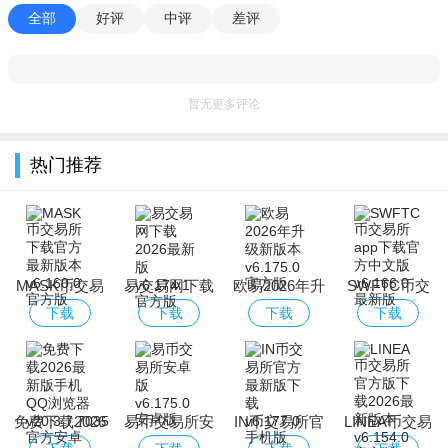
全部
好评
中评
差评
暂无更多评论
热门推荐
MASK币交易
易交易网下载
欧易2026年升
SWFTC币交
所下载官方最
2026最新版
级新版本
易所app下载
下载
下载
下载
下载
新版本
官方中文版
免费下载2026
易币交易所安
IN币交易所官
LINEA币交易
最新版手机
卓版
方最新版下载
所官方版下载