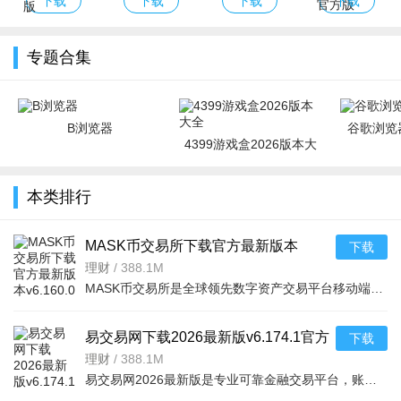
下载
下载
下载
下载
QQ浏览器
2026最新版本
专题合集
B浏览器
谷歌浏览器
4399游戏盒2026版本大
全
本类排行
MASK币交易所下载官方最新版本
下载
v6.160.0官方版
理财
/
388.1M
MASK币交易所是全球领先数字资产交易平台移动端，服务千万用户，提供现货、合约、法币、DeFi、Web3、NFT等一
易交易网下载2026最新版v6.174.1官方
下载
版
理财
/
388.1M
易交易网2026最新版是专业可靠金融交易平台，账户资金双重保障，收益每日可见。可快速掌握市场动态，交易稳