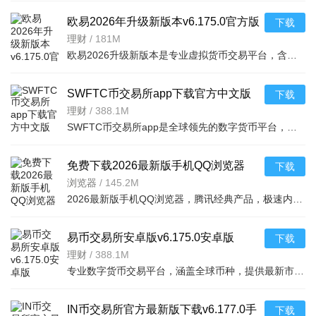
欧易2026年升级新版本v6.175.0官方版
下载
理财
/
181M
欧易2026升级新版本是专业虚拟货币交易平台，含全球上千种热门币种，支持指纹一键登录、实时到账、价格预警
SWFTC币交易所app下载官方中文版
下载
v6.166.0最新版
理财
/
388.1M
SWFTC币交易所app是全球领先的数字货币平台，集交易、理财、Web3钱包于一体，适配新老用户。支持多元交易（
免费下载2026最新版手机QQ浏览器
下载
v20.3.7.7035官方安卓版
浏览器
/
145.2M
2026最新版手机QQ浏览器，腾讯经典产品，极速内核助你流畅冲浪。亮点含王卡专区免流视频、海量小说有声书、
易币交易所安卓版v6.175.0安卓版
下载
理财
/
388.1M
专业数字货币交易平台，涵盖全球币种，提供最新市场资讯。支持法币充值（支付宝、银行卡
IN币交易所官方最新版下载v6.177.0手
下载