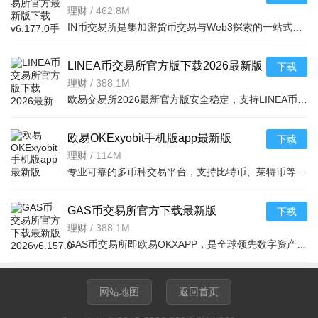
机版
理财
/
462.8M
IN币交易所是集加密货币交易与Web3探索的一站式应用，融合CEX便捷与DeFi机会，服务全球千万用户。亮点含Sma
LINEA币交易所官方版下载2026最新版
下载
本v6.154.0官方版
理财
/
388.1M
欧易交易所2026最新官方版安全稳定，支持LINEA币交易。Linea为Consensys开发的zkEVM L2，高速低成本且EVM等
欧易OKExyobit手机版app最新版
下载
v6.175.0安卓版
理财
/
114M
专业可靠的多币种交易平台，支持比特币、莱特币等在线交易。提供快速订单匹
GAS币交易所官方下载最新版
下载
2026v6.157.0官方版
理财
/
388.1M
GAS币交易所即欧易OKXAPP，是全球领先数字资产交易平台移动端，支持全场景交易与管理，打通Cefi/DeFi/Web3钱
网站地图
返回首页