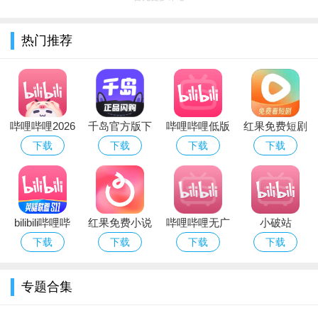
热门推荐
用户们也可以点赞评论自己喜欢的视频，还能把视频分享给
自己的好友
哔哩哔哩2026
千岛官方版下
哔哩哔哩低版
红果免费短剧
无广告版app
载安装最新版
本app下载
app官方正版
下载
下载
下载
下载
本2026
2026最新版
下载2026最新
版本
bilibili哔哩哔
红果免费小说
哔哩哔哩无广
小破站
哩官方版客户
阅读手机app
告精简版下载
APP(哔哩哔
下载
下载
下载
下载
端下载安装
官方版
安装2026最新
哩)官方版
2026最新版本
版本
专题合集