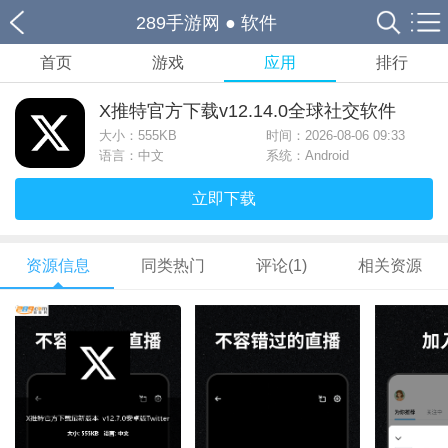
289手游网
●
软件
首页
游戏
应用
排行
X推特官方下载v12.14.0全球社交软件
大小：
555KB
时间：2026-08-06 09:33
语言：中文
系统：Android
立即下载
资源信息
同类热门
评论(1)
相关资源