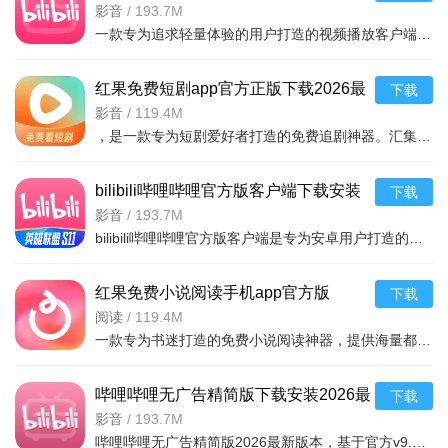
v9.6.0 2026手机版
影音
/
193.7M
软件内容
一款专为追求轻量体验的用户打造的视频播放客户端，版本号9.6.0，在保留
全球数字城镇广场，实时新闻发源地：X定位为「值得所有人
信赖的全球数字市民广场」，用户在新闻登上头条前即可追踪全
红果免费短剧app官方正版下载2026最
下载
新版本v7.3.2.32 2026手机版
影音
/
119.4M
球突发新闻，通过即时更新热门话题和病毒式对话，始终保持信
，是一款专为短剧爱好者打造的免费追剧神器。汇集海量热门短剧、独
息前沿。无论是体育、科技、音乐还是政治，X都是用户观看全
球事件的前排座位。
bilibili哔哩哔哩官方版客户端下载安装
下载
超过75个话题的自定义时间线：X为Premium用户推出「自定
2026最新版本v9.6.0 2026安卓版
影音
/
193.7M
义时间线」功能，支持将美食、电影、商业、摄影等超过75个特
bilibili哔哩哔哩官方版客户端是专为安卓用户打造的高清视频播放与互动社区应用，涵盖番剧、电影、综艺、纪
定主题固定到首页，不同主题拥有专属独立信息流，用户可自由
切换。该系统由Grok对贴文的理解与X个性化算法共同驱动。
红果免费小说阅读手机app官方版
下载
v7.3.2.32 2026手机版免费小说阅读器
阅读
/
119.4M
新功能持续迭代，图片编辑与自动翻译：2026年4月起，X新
一款专为书迷打造的免费小说阅读神器，提供海量都市、玄幻、言情、悬疑等热
增图片马赛克功能，用户可在发帖时直接编辑图片并添加马赛克
效果。同时，由Grok驱动的贴文自动翻译功能已在全球上线，显
哔哩哔哩无广告精简版下载安装2026最
下载
著提升跨语言用户间的沟通效率。
新版本v9.6.0 2026手机版
影音
/
193.7M
哔哩哔哩无广告精简版2026最新版本，基于官方v9.6.0内核深度优化，去除所有广告推送，保留核心视频播放、弹