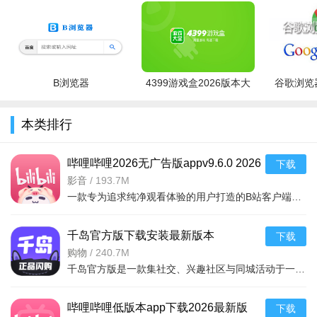
B浏览器
4399游戏盒2026版本大
谷歌浏览器
全
本类排行
哔哩哔哩2026无广告版appv9.6.0 2026
下载
手机版
影音
/
193.7M
一款专为追求纯净观看体验的用户打造的B站客户端。它去除了原版中的各类商业广告
千岛官方版下载安装最新版本
下载
2026v6.57.0 2026手机版
购物
/
240.7M
千岛官方版是一款集社交、兴趣社区与同城活动于一体的手机应用，2026年最新版本v6.57.0重磅上线。无论你是寻
哔哩哔哩低版本app下载2026最新版
下载