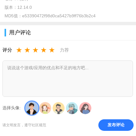
版本：
12.14.0
MD5值：
e53390472f98d0ca5427b9ff76b3b2c4
用户评论
X推特安卓版（Twitter）怎么用？
用户们可以免费观看自己喜欢的直播节目
★
★
★
★
★
评分
力荐
选择头像:
发布评论
请文明发言，遵守社区规范