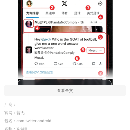
查看全文
厂商：
官网：
暂无
包名：
com.twitter.android
名称：
X推特