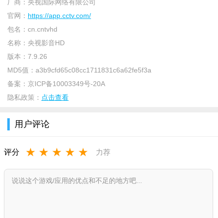
厂商：
央视国际网络有限公司
官网：
https://app.cctv.com/
包名：
cn.cntvhd
名称：
央视影音HD
版本：
7.9.26
MD5值：
a3b9cfd65c08cc1711831c6a62fe5f3a
备案：
京ICP备10003349号-20A
隐私政策：
点击查看
用户评论
软件功能：
1、收录央视全频道、全国各省市卫视频道、地方地面频道合
★
★
★
★
★
评分
力荐
计140+路高清直播信号。
2、独家7天节目回看、时移拖拽，错过直播随时倒回播放。
3、内置全频道每日节目表，提前查看各频道播出内容，按需
锁定想看节目。