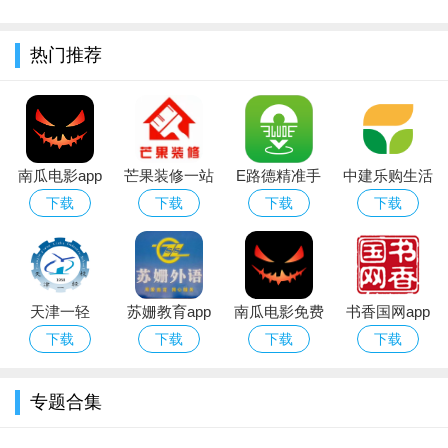
热门推荐
南瓜电影app
芒果装修一站
E路德精准手
中建乐购生活
官方2023最新
式专修服务
机导航app
软件
下载
下载
下载
下载
版下载
天津一轻
苏姗教育app
南瓜电影免费
书香国网app
在线教育学习
版
官方下载最新
下载
下载
下载
下载
版本
专题合集