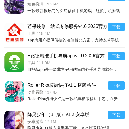
角色扮演
/
93.6M
一款最新很热门的玄幻修仙手机游戏，这款手机游戏具有非常庞大的世界观设计，游戏中玩家们
芒果装修一站式专修服务v4.6 2026官方
下载
中文版
工具
/
15.4M
app为用户提供便捷的装修解决方案，支持安卓手机下载，涵盖设计、施工、监理等功能，
E路德精准手机导航appv1.0 2026官方
下载
中文版
工具
/
11.0M
E路德app是一款非常好用的室内外手机导航软件，用户利用这款软件可以精准的定位自己的位置，输入想去的地方
Roller Riot横街快打v1.1 横版格斗
下载
动作冒险
/
37KB
软件的使用教程：
RollerRiot横街快打是一款经典横版格斗手游，在安卓平台体验街头激战，操作流畅打击爽快，适合碎片时间娱乐
观看电视频道直播
降灵少年（BT版）v1.2 安卓版
下载
首页点击【频道】栏目，左侧分类：央视频道、卫视频道、
安卓游戏
/
7.1M
降灵少年BT版安卓手游下载，变态版无限资源，上线送神装VIP，即时战斗超爽体验，快来下载吧！
地方频道;