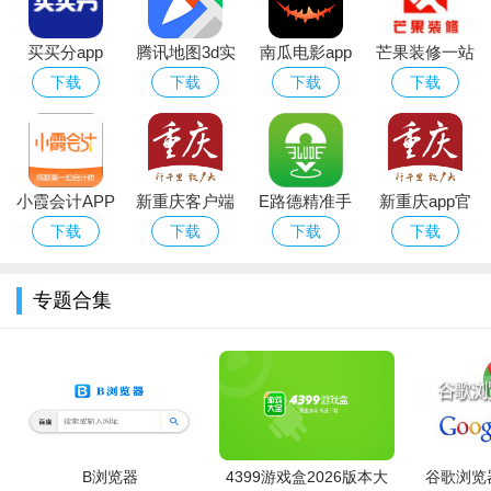
买买分app
腾讯地图3d实
南瓜电影app
芒果装修一站
景导航高清免
官方2023最新
式专修服务
下载
下载
下载
下载
费版
版下载
小霞会计APP
新重庆客户端
E路德精准手
新重庆app官
app下载最新
机导航app
方免费版
下载
下载
下载
下载
版本
专题合集
B浏览器
4399游戏盒2026版本大
谷歌浏览器