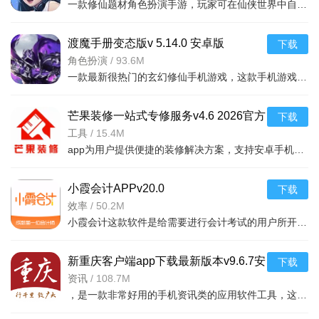
一款修仙题材角色扮演手游，玩家可在仙侠世界中自由探索，免费领取海量福利，安卓手机即
选择“多人模式”，即可与朋友或全球用户实时联机共同绘画
支持创建虚拟画室邀请好友协作，或在公开房间与其他用户
渡魔手册变态版v 5.14.0 安卓版
下载
角色扮演
/
93.6M
一起创作
一款最新很热门的玄幻修仙手机游戏，这款手机游戏具有非常庞大的世界观设计，游戏中玩家们
软件介绍
1. 拥有2500+绘画教程的智能绘画教练
芒果装修一站式专修服务v4.6 2026官方
下载
中文版
工具
/
15.4M
ArtWorkout收录了超过2500个循序渐进的绘画教程，课程主
app为用户提供便捷的装修解决方案，支持安卓手机下载，涵盖设计、施工、监理等功能，
题涵盖涂鸦、素描、绘图、油画和书法等多个领域。每节课程都
被科学拆解为10到30个简单易操作的步骤，用户可以在这些迷你
小霞会计APPv20.0
下载
步骤中边学边画，轻松掌握各种绘画技巧。无论你想画人物肖
效率
/
50.2M
像、风景水彩还是节日主题作品，都能在这里找到对应的学习路
小霞会计这款软件是给需要进行会计考试的用户所开发的一款线上学习软件,在软件中可以进行专业系统的学习和加
径。
新重庆客户端app下载最新版本v9.6.7安
下载
2. 全年龄段适用的普适性设计
卓版
资讯
/
108.7M
，是一款非常好用的手机资讯类的应用软件工具，这款软件里面的很多的内容和热点
软件专为所有年龄层和性别用户设计，既适合零基础的绘画
小白学习基本功，也能满足经验丰富画师的日常热身需求。初学