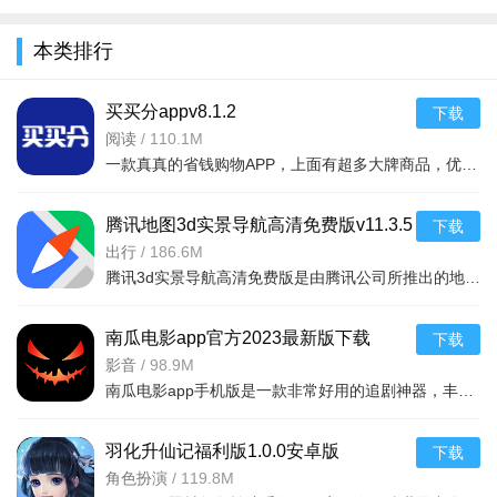
全
本类排行
买买分appv8.1.2
下载
阅读
/
110.1M
一款真真的省钱购物APP，上面有超多大牌商品，优惠的令人难以相信，每天都送出大量优惠券，用户
腾讯地图3d实景导航高清免费版v11.3.5
下载
安卓版
出行
/
186.6M
腾讯3d实景导航高清免费版是由腾讯公司所推出的地图app软件，大家可以通过这款软件去快速准确的获取最新的定
南瓜电影app官方2023最新版下载
下载
使用多种画笔和上色功能完成创作
v9.3.4手机版
影音
/
98.9M
南瓜电影app手机版是一款非常好用的追剧神器，丰富的影视内容，为用户精选了海量高清、热播的影片资源，每天
完成绘画后查看系统自动统计的得分和评估结果
3. 多人模式开启方法
羽化升仙记福利版1.0.0安卓版
下载
在主页上方点击“双人”或多人按钮
角色扮演
/
119.8M