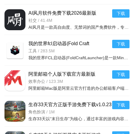
AI风月软件免费下载2026最新版
下载
v1.15.14.2安卓版
社交
/
41.4M
AI风月是一款高自由度、无禁词的国产免费软件，专注于AI同人创作与聊天，其突破常规的内容限制和多种AI模型
我的世界fcl启动器(Fold Craft
下载
Launcher)免费下载2026最新版v1.3.2.4
工具
/
283.5M
我的世界FCL启动器(FoldCraftLauncher)是一款Minecraft启动器，还是免费游戏辅助工具，帮助用户在Android设
安卓版
阿里邮箱个人版下载官方最新版
下载
v2.16.5.2602免费版
效率办公
/
123.3M
阿里邮箱Mac版是阿里云官方打造的办公邮箱客户端，支持TB级海量数据存储，多账号统一管理。能通过标准协议添
生存33天官方正版手游免费下载v1.0.23
下载
安卓版
角色扮演
/
1M
生存33天以“末日生存”为核心，通过丰富的游戏内容构建沉浸废土世界，用多元玩法平衡策略与操作，靠真实细