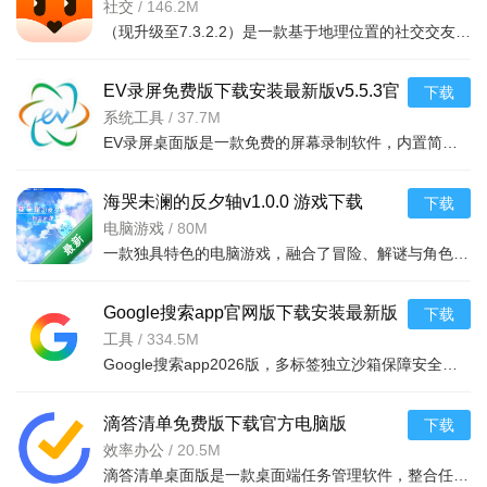
2024v7.3.2.2 2026手机版
社交
/
146.2M
（现升级至7.3.2.2）是一款基于地理位置的社交交友软件，通过智能推荐和
EV录屏免费版下载安装最新版v5.5.3官
下载
方版
系统工具
/
37.7M
EV录屏桌面版是一款免费的屏幕录制软件，内置简单剪辑、水印设置、快捷键控制等实用功能，无强制捆绑插件，
海哭未澜的反夕轴v1.0.0 游戏下载
下载
电脑游戏
/
80M
一款独具特色的电脑游戏，融合了冒险、解谜与角色扮演元素。玩家将扮演主角在神秘的世界
Google搜索app官网版下载安装最新版
下载
2026v17.46.19安卓版
工具
/
334.5M
Google搜索app2026版，多标签独立沙箱保障安全稳定，PR评级优先推送优质信息，收录更新高效及时。界面简约美
滴答清单免费版下载官方电脑版
下载
v8.0.8.0最新版
效率办公
/
20.5M
滴答清单桌面版是一款桌面端任务管理软件，整合任务管理、日历规划、番茄专注、倒数纪念日四大核心模块。支
点击简体中文右边的菜单选项;