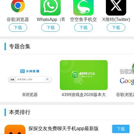
2026
Launcher)免
费下载2026最
新版
谷歌浏览器
WhatsApp（即
空空鱼手机交
X推特(Twitter)
(Google
时通讯）
友
官方正版下载
下载
下载
下载
下载
Chrome)官方
安装2026最新
下载2026最新
版
专题合集
版
进入语言设置界面后，找到Chinese(Simplified)(简体中文)选
项;
B浏览器
4399游戏盒2026版本大
谷歌浏览器
全
本类排行
探探交友免费聊天手机app最新版
下载