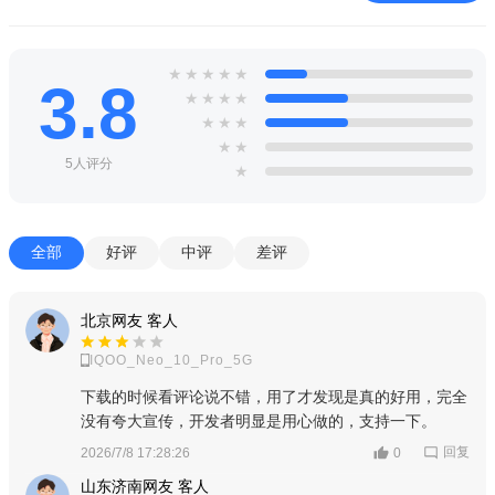
★
★
★
★
★
3.8
★
★
★
★
★
★
★
★
★
5人评分
★
全部
好评
中评
差评
北京网友 客人
IQOO_Neo_10_Pro_5G
进入设置界面后，找到Advance(高级)模块;
下载的时候看评论说不错，用了才发现是真的好用，完全
没有夸大宣传，开发者明显是用心做的，支持一下。
回复
2026/7/8 17:28:26
0
山东济南网友 客人