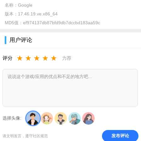
名称：
Google
版本：
17.46.19.ve.x86_64
MD5值：
ef974137db87bfd9db7dccbd183aa59c
用户评论
★
★
★
★
★
在弹出的菜单界面中，找到Settings(设置)并点击进入;
评分
力荐
选择头像:
发布评论
请文明发言，遵守社区规范