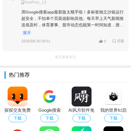
OnePlus_13
用Google搜索app最新版太顺手啦！多标签独立沙箱运行
超安全，不怕单个页面崩影响其他。每天早上天气新闻推
在Advance模块下方找到Languages(语言)，点击进入;
送很及时，体育赛事、股市动态也能第一时间知道，搜索
结果精准又全面，切换中文步骤也简单，必须给5星好
展开
评！
回复
2026/3/8 20:28:51
0
暂无更多评论
热门推荐
探探交友免费
Google搜索
AI风月软件免
我的世界fcl启
聊天手机app
app官网版下
费下载2026最
动器(Fold
下载
下载
下载
下载
最新版2024
载安装最新版
新版
Craft