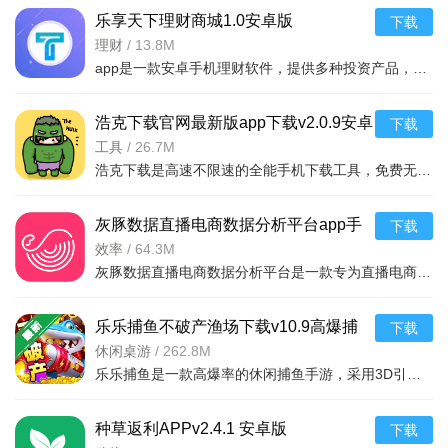
乐享天下理财商城1.0安卓版
下载
理财
/
13.8M
app是一款安卓手机理财软件，提供多种投资产品，安全可靠操作简便，适合日常理财用户使用。
浩克下载官网最新版app下载v2.0.9安卓
下载
版
工具
/
26.7M
软件使用教程：
浩克下载是高速不限速的全能手机下载工具，免费无广告。支持BT/磁力等多协议下载，内置多引擎搜资源，可边下
1、创建第一款游戏：
灰豚数据直播电商数据分析平台app手
下载
进入首页，点击底部中央“加号”图标，选择“创建游戏”;
机版v3.9.25 2026安卓版 直播电商数据
效率
/
64.3M
灰豚数据直播电商数据分析平台是一款专为直播电商从业者打造的移动端数据工具。它聚合抖音、快手等主流平台
选择模板，输入“游戏名”，点击“确定”进入编辑界面;
分析
编辑游戏内容：
乐乐捕鱼不破产渔场下载v10.9高爆捕
下载
场景搭建：左侧工具栏点击“场景”，选择基础地图，拖拽调整
鱼手游
休闲桌游
/
262.8M
乐乐捕鱼是一款高爆率的休闲捕鱼手游，采用3D引擎打造绚丽海底世界，提供多种炮台和鱼群，支持联机对战，让
位置，添加道具;
角色设置：点击“角色”，选择预设角色或导入自定义头像，设
种草返利APPv2.4.1 安卓版
下载
置角色移动速度、生命值、攻击方式;