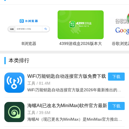
B浏览器
4399游戏盒2026版本大
谷歌浏览器
全
本类排行
WiFi万能钥匙自动连接官方版免费下载
下载
安装2026最新版本v5.2.26 2026手机版
工具
/
81.4M
WiFi万能钥匙自动连接官方版是2026年最新推出的免费上网工具，版本号5.2.26。软件基于海量WiFi热点数据库，
海螺AI(已改名为MiniMax)软件官方最新
下载
手机版v4.16.0 2026手机版
工具
/
39.6M
海螺AI（现已更名为MiniMax）是MiniMax官方推出的智能对话助手，集AI问答、内容创作、知识检索于一体。基于