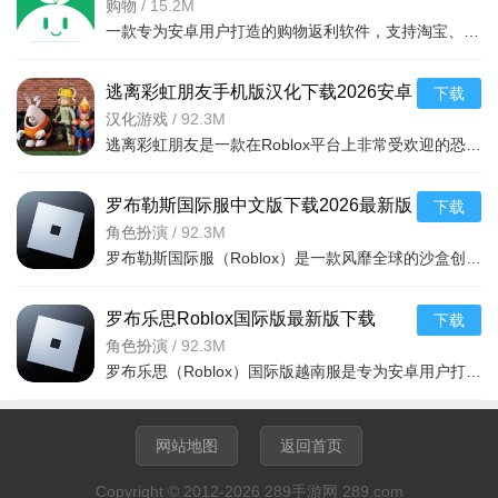
购物
/
15.2M
一款专为安卓用户打造的购物返利软件，支持淘宝、京东等主流电商平台，购物后自动返现，还有分
规则设置：点击“脚本”，添加“触发事件”，无需代码，通过下
拉菜单选择条件与效果;
逃离彩虹朋友手机版汉化下载2026安卓
下载
Step4：编辑完成后，点击右上角“保存”，再点击“发布”，设置
免费版(Roblox)v2.732.1043汉化安卓版
汉化游戏
/
92.3M
作品标签，即可发布至平台社区。
逃离彩虹朋友是一款在Roblox平台上非常受欢迎的恐怖冒险解谜游戏，现推出安卓汉化版，支持中文界面，让你轻
2、更换个人头像：
罗布勒斯国际服中文版下载2026最新版
下载
点击屏幕右下角“我的”，进入个人资料页面;
（Roblox国际服）v2.732.1043最新安
角色扮演
/
92.3M
罗布勒斯国际服（Roblox）是一款风靡全球的沙盒创造游戏，支持安卓手机。玩家可自由搭建世界、体验海量玩法
卓版
点击左上角头像图标，头像放大后点击“更换头像”;
选择头像来源：
罗布乐思Roblox国际版最新版下载
下载
2026官方安卓版v2.732.1043国际版
角色扮演
/
92.3M
手绘头像：使用APP内置绘图工具绘制，支持调整画笔颜
罗布乐思（Roblox）国际版越南服是专为安卓用户打造的沙盒创意平台，汇集海量玩家自建游戏，支持多人联机、
色、粗细，绘制完成后点击“保存”;
导入图片：点击“导入图片”，从手机相册选择图片，裁剪至合
网站地图
返回首页
适尺寸后点击“完成”，头像即可更新。
Copyright © 2012-2026 289手游网 289.com