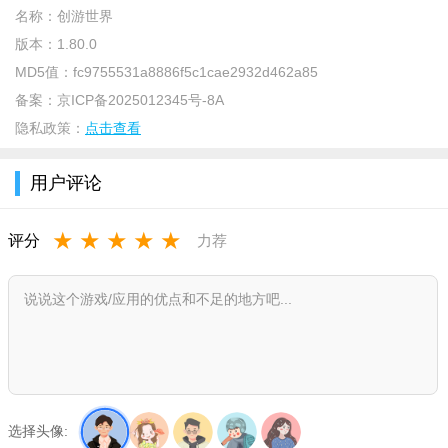
名称：
创游世界
版本：
1.80.0
MD5值：
fc9755531a8886f5c1cae2932d462a85
备案：
京ICP备2025012345号-8A
隐私政策：
点击查看
用户评论
软件功能：
1、提供“单机闯关(复杂度★)”“单机RPG(★)”“单机塔防(★)”“联
★
★
★
★
★
评分
力荐
机枪战(★★)”“猎杀游戏(★★★★★)”等多难度模板。
2、无需代码，通过拖拽、点击即可设置游戏角色、场景、道
具、规则，支持自定义角色动作、场景互动逻。
3、支持自定义角色动画、场景动画，提供关键帧编辑功能，
可调整动画速度、循环模式;
4、内置火焰、光影、粒子等基础特效，用户可直接添加至游
选择头像: