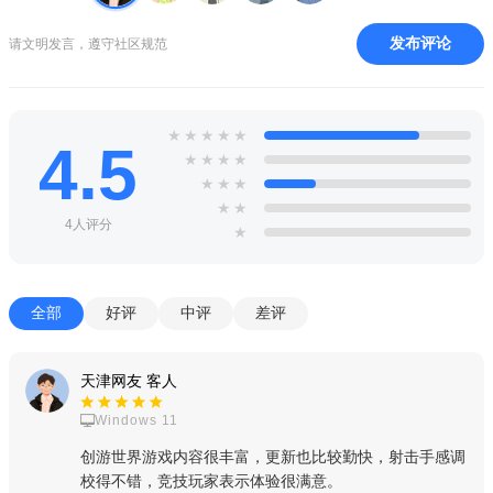
戏场景，也可上传自定义特效素材。
发布评论
请文明发言，遵守社区规范
5、平台提供基础角色模型、场景地图、音效、背景音乐等免
费素材，分类清晰。
6、支持从手机相册导入图片、录音，导入后可进行裁剪、调
★
★
★
★
★
4.5
色、格式转换。
★
★
★
★
★
★
★
★
★
4人评分
★
全部
好评
中评
差评
天津网友 客人
Windows 11
创游世界游戏内容很丰富，更新也比较勤快，射击手感调
校得不错，竞技玩家表示体验很满意。