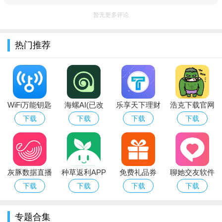
1、通过模板化设计、可视化编辑、简化版脚本工具，让无编
暂无更多评论
程基础的用户也能快速制作游戏。
2、不仅是工具型APP，更构建了活跃的创作者社区。
热门推荐
3、覆盖从“单机闯关”(1星难度)到“猎杀游戏”(5星难度)，从单
机到联机。
软件优势：
WiFi万能钥匙
海螺AI(已改
乐享天下理财
浩克下载官网
1、无需专业知识，通过模板与可视化工具即可上手。
自动连接官方
名为MiniMax)
商城
最新版app下
下载
下载
下载
下载
2、从“创作工具”到“素材商店”，再到“社区传播”，覆盖游戏开
版免费下载安
软件官方最新
载
发全流程。
装2026最新版
手机版
本
3、免费素材库满足基础创作需求，付费素材价格亲民。
灰豚数据直播
种草返利APP
免费礼品券
聊她交友软件
电商数据分析
APP
下载官方最新
下载
下载
下载
下载
平台app手机
版
版
专题合集