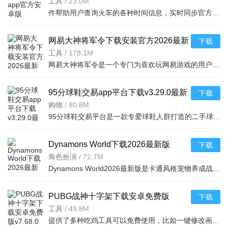
v5.2.8.20260410安卓版
工具
/
23.0M
件帮助用户查询火车的各种时间信息，实时同步官方行车数据，及时的提供车辆数据，确保用户正常使用，提供便捷的充值通道和专用的抢票通道，出票速度快，付款及出票，极速抢票，各种
网易大神将军令下载安装官方2026最新
下载
版v4.15.0安卓版
工具
/
178.1M
网易大神将军令是一个专门为喜欢玩网易游戏的用户打造的手机应用工具，为用户提供了最丰富的功能，里面能够为用户提供游戏攻略，游戏工具，游戏账户交易，改密码，升级服务等等，让广大的网易玩家能够放心的去玩游戏
95分球鞋交易app平台下载v3.29.0最新
下载
版
购物
/
80.8M
95分球鞋交易平台是一款专爱球鞋人群打造的二手球鞋交易平台，超多大牌保真的球鞋和潮流服饰。非常多的潮流达人的购物专场。平台不仅有着平台的专业鉴定，而且还有各种保障机制让用户们对交易更加满意。有需要的朋
Dynamons World下载2026最新版
下载
v1.12.62 安卓版
角色扮演
/
72.7M
Dynamons World2026最新版是卡通风格宠物养成战斗RPG手游，可免费获取皮卡丘、裂空座等神兽。玩法类似精灵宝可梦，能捕捉训练宝可梦，需考虑属性相克策略。支持实时PVP对战、世界BOSS超
PUBG战神十字架下载安卓免费版
下载
v7.68.0安卓免费版
工具
/
49.8M
提供了多种吃鸡工具可以免费使用，比如一键修改画质，调节游戏的各种参数，还可以提供一些其他实用功能，比如快速清理手机内存、手机加速等，优化手机性能，提供更流畅的游戏体验，