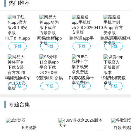
热门推荐
电子红包app
网易大神app
路路通app手
路路通手机时
官方版
华为版下载官
机版
刻表app官方
下载
下载
下载
下载
方最新版
安卓版
网易大神将军
95分球鞋交易
PUBG战神十
识货app下载
令下载安装官
app平台下载
字架下载安卓
官方正版最新
下载
下载
下载
下载
方2026最新版
免费版
版本
专题合集
B浏览器
谷歌浏览器