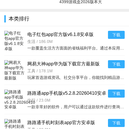
4399游戏盒2026版本大
全
本类排行
电子红包app官方版v6.1.8安卓版
下载
生活
/
186.0M
一款覆盖生活方方面面的省钱福利平台。通过本应用您可以在线领取多种消费红包，只要完成在平台上消费就能获取相应的福利红包。平台可消费渠道非常多，比如加油充电、缴纳话费电费、购买火车票
网易大神app华为版下载官方最新版
下载
v4.15.0华为版
工具
/
178.1M
玩家首选游戏资讯、社交分享平台，你能找到精品游戏资源，可以与其他玩家交流游戏技巧，还可以向大神学习经验，游戏成长材料、定制礼包每日领，游戏进阶快人一步，独家定制游戏
路路通app手机版v5.2.8.20260410安卓
下载
版
出行
/
23.0M
一款非常好的软件，用户可以通过这款软件进行查询列车时刻站点，支持多功能搜索，功能强大，还可以在上面查询余票，这款软件安全无广告，可以说是一款非常好的软件，并且结果是非常准确的，感兴
路路通手机时刻表app官方安卓版
下载