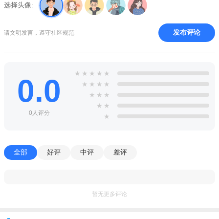
选择头像:
发布评论
请文明发言，遵守社区规范
★
★
★
★
★
0.0
★
★
★
★
★
★
★
★
★
0人评分
★
全部
好评
中评
差评
暂无更多评论