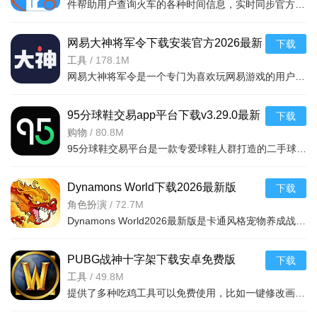
件帮助用户查询火车的各种时间信息，实时同步官方行车数据，及时的提供车辆数据，确保用户正常使用，提供便捷的充值通道和专用的抢票通道，出票速度快，付款及出票，极速抢票，各种
网易大神将军令下载安装官方2026最新
下载
版v4.15.0安卓版
工具
/
178.1M
网易大神将军令是一个专门为喜欢玩网易游戏的用户打造的手机应用工具，为用户提供了最丰富的功能，里面能够为用户提供游戏攻略，游戏工具，游戏账户交易，改密码，升级服务等等，让广大的网易玩家能够放心的去玩游戏
95分球鞋交易app平台下载v3.29.0最新
下载
版
购物
/
80.8M
95分球鞋交易平台是一款专爱球鞋人群打造的二手球鞋交易平台，超多大牌保真的球鞋和潮流服饰。非常多的潮流达人的购物专场。平台不仅有着平台的专业鉴定，而且还有各种保障机制让用户们对交易更加满意。有需要的朋
Dynamons World下载2026最新版
下载
v1.12.62 安卓版
角色扮演
/
72.7M
Dynamons World2026最新版是卡通风格宠物养成战斗RPG手游，可免费获取皮卡丘、裂空座等神兽。玩法类似精灵宝可梦，能捕捉训练宝可梦，需考虑属性相克策略。支持实时PVP对战、世界BOSS超
PUBG战神十字架下载安卓免费版
下载
v7.68.0安卓免费版
工具
/
49.8M
提供了多种吃鸡工具可以免费使用，比如一键修改画质，调节游戏的各种参数，还可以提供一些其他实用功能，比如快速清理手机内存、手机加速等，优化手机性能，提供更流畅的游戏体验，