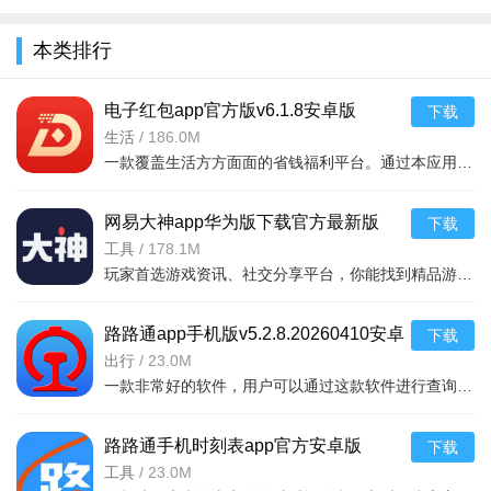
全
本类排行
电子红包app官方版v6.1.8安卓版
下载
生活
/
186.0M
一款覆盖生活方方面面的省钱福利平台。通过本应用您可以在线领取多种消费红包，只要完成在平台上消费就能获取相应的福利红包。平台可消费渠道非常多，比如加油充电、缴纳话费电费、购买火车票
网易大神app华为版下载官方最新版
下载
v4.15.0华为版
工具
/
178.1M
玩家首选游戏资讯、社交分享平台，你能找到精品游戏资源，可以与其他玩家交流游戏技巧，还可以向大神学习经验，游戏成长材料、定制礼包每日领，游戏进阶快人一步，独家定制游戏
路路通app手机版v5.2.8.20260410安卓
下载
版
出行
/
23.0M
一款非常好的软件，用户可以通过这款软件进行查询列车时刻站点，支持多功能搜索，功能强大，还可以在上面查询余票，这款软件安全无广告，可以说是一款非常好的软件，并且结果是非常准确的，感兴
还可以点击主页上方搜索框输入关键字快速查找
路路通手机时刻表app官方安卓版
下载
v5.2.8.20260410安卓版
工具
/
23.0M