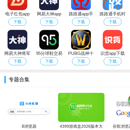
电子红包app
网易大神app
路路通app手
路路通手机时
官方版
华为版下载官
机版
刻表app官方
下载
下载
下载
下载
方最新版
安卓版
直接点击就可以免费观看了
网易大神将军
95分球鞋交易
PUBG战神十
识货app下载
令下载安装官
app平台下载
字架下载安卓
官方正版最新
下载
下载
下载
下载
方2026最新版
免费版
版本
专题合集
B浏览器
4399游戏盒2026版本大
谷歌浏览器