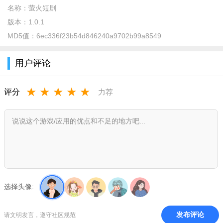
名称：
萤火短剧
版本：
1.0.1
MD5值：
6ec336f23b54d846240a9702b99a8549
用户评论
★
★
★
★
★
评分
力荐
进入可以看到各种类型的短剧
选择头像:
发布评论
请文明发言，遵守社区规范