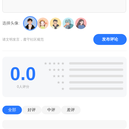
选择头像:
发布评论
请文明发言，遵守社区规范
★
★
★
★
★
0.0
★
★
★
★
★
★
★
★
★
0人评分
★
全部
好评
中评
差评