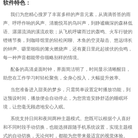
软件特色：
我们为您精心搜罗了丰富多样的声音元素，从滴滴答答的雨
声、呼呼作响的风声、清脆悦耳的鸟叫声，到静谧幽深的森林低
语、潺潺流淌的溪流欢歌；从飞机呼啸而过的轰鸣、火车行驶的
铿锵节奏，到咖啡馆里的轻松闲聊、木鱼的空灵敲击、悠远绵长
的钟声、噼里啪啦的篝火燃烧声，还有夏日里此起彼伏的虫鸣，
每一种声音都能带你领略别样的情境。
配备的高清桌面时钟，界面简洁明了，时间显示清晰醒目，
助您在工作学习时轻松聚焦，全身心投入，大幅提升效率。
当您准备进入甜美的梦乡，只需简单设置定时播放功能，到
达预设时间，播放便会自动停止，为您营造安静舒适的睡眠环
境，让您毫无顾虑地安心入眠。
系统支持日间和夜间两种主题模式。您既可以根据个人喜好
和不同时段手动切换，也能选择跟随手机系统设置，实现主题模
式的自动切换，无论何时，都能为您带来最适宜的视觉体验。