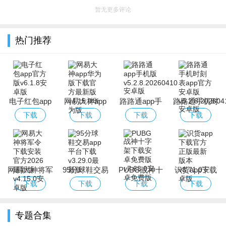
暂无更多评论
热门推荐
电子红包app
网易大神app
路路通app手
路路通手机时
官方版
华为版下载官
机版
刻表app官方
下载
下载
下载
下载
方最新版
安卓版
网易大神将军
95分球鞋交易
PUBG战神十
识货app下载
令下载安装官
app平台下载
字架下载安卓
官方正版最新
下载
下载
下载
下载
方2026最新版
免费版
版本
专题合集