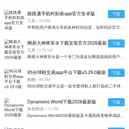
路路通手机时刻表app官方安卓版
下载
v5.2.8.20260410安卓版
工具
/
23.0M
件帮助用户查询火车的各种时间信息，实时同步官方行车数据，及时的提供车辆数据，确保用户正常使用，提供便捷的充值通道和专用的抢票通道，出票速度快，付款及出票，极速抢票，各种
网易大神将军令下载安装官方2026最新
下载
版v4.15.0安卓版
工具
/
178.1M
网易大神将军令是一个专门为喜欢玩网易游戏的用户打造的手机应用工具，为用户提供了最丰富的功能，里面能够为用户提供游戏攻略，游戏工具，游戏账户交易，改密码，升级服务等等，让广大的网易玩家能够放心的去玩游戏
95分球鞋交易app平台下载v3.29.0最新
下载
版
购物
/
80.8M
95分球鞋交易平台是一款专爱球鞋人群打造的二手球鞋交易平台，超多大牌保真的球鞋和潮流服饰。非常多的潮流达人的购物专场。平台不仅有着平台的专业鉴定，而且还有各种保障机制让用户们对交易更加满意。有需要的朋
Dynamons World下载2026最新版
下载
v1.12.62 安卓版
角色扮演
/
72.7M
Dynamons World2026最新版是卡通风格宠物养成战斗RPG手游，可免费获取皮卡丘、裂空座等神兽。玩法类似精灵宝可梦，能捕捉训练宝可梦，需考虑属性相克策略。支持实时PVP对战、世界BOSS超