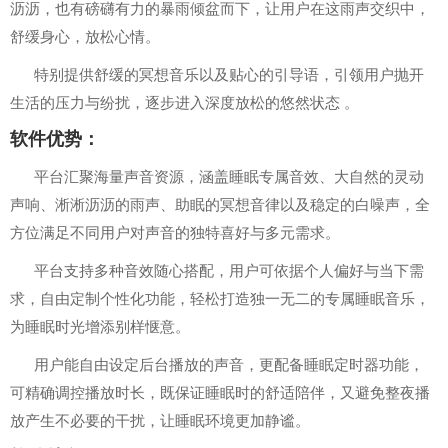
沥沥，也有磅礴有力的暴雨倾盆而下，让用户在这雨声交织中，
舒缓身心，放松心情。
特别提供舒缓的冥想音乐以及贴心的引导语，引领用户抛开
生活的压力与纷扰，逐步进入深度放松的悠然状态 。
软件优势：
平台汇聚海量声音资源，涵盖睡眠专属音效、大自然的灵动
声响、淅淅沥沥的雨声、助眠的冥想音律以及稳定的白噪声，全
方位满足不同用户对声音的独特喜好与多元需求。
平台支持多种音效随心搭配，用户可依据个人偏好与当下需
求，自由定制个性化功能，轻松打造独一无二的专属睡眠音乐，
为睡眠时光增添别样惬意。
用户能自由设定后台播放的声音，更配备睡眠定时器功能，
可精确调控播放时长，既保证睡眠时的舒适陪伴，又避免整夜播
放产生不必要的干扰，让睡眠环境更加静谧。