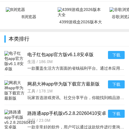
B浏览器
谷歌浏览器
4399游戏盒2026版本大
全
本类排行
电子红包app官方版v6.1.8安卓版
下载
生活
/
186.0M
一款覆盖生活方方面面的省钱福利平台。通过本应用您可以在线领取多种消费红包，只要完成在平台上消费就能获取相应的福利红包。平台可消费渠道非常多，比如加油充电、缴纳话费电费、购买火车票
网易大神app华为版下载官方最新版
下载
v4.15.0华为版
工具
/
178.1M
玩家首选游戏资讯、社交分享平台，你能找到精品游戏资源，可以与其他玩家交流游戏技巧，还可以向大神学习经验，游戏成长材料、定制礼包每日领，游戏进阶快人一步，独家定制游戏
路路通app手机版v5.2.8.20260410安卓
下载
版
出行
/
23.0M
一款非常好的软件，用户可以通过这款软件进行查询列车时刻站点，支持多功能搜索，功能强大，还可以在上面查询余票，这款软件安全无广告，可以说是一款非常好的软件，并且结果是非常准确的，感兴