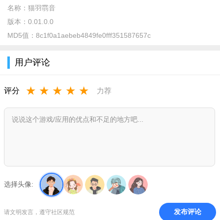
名称：
猫羽䨒音
版本：
0.01.0.0
MD5值：
8c1f0a1aebeb4849fe0fff351587657c
用户评论
★
★
★
★
★
评分
力荐
3、权限给予完毕以后就可以顺利进入此软件；
选择头像:
发布评论
请文明发言，遵守社区规范