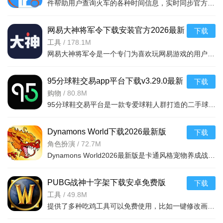
件帮助用户查询火车的各种时间信息，实时同步官方行车数据，及时的提供车辆数据，确保用户正常使用，提供便捷的充值通道和专用的抢票通道，出票速度快，付款及出票，极速抢票，各种
网易大神将军令下载安装官方2026最新
下载
版v4.15.0安卓版
工具
/
178.1M
网易大神将军令是一个专门为喜欢玩网易游戏的用户打造的手机应用工具，为用户提供了最丰富的功能，里面能够为用户提供游戏攻略，游戏工具，游戏账户交易，改密码，升级服务等等，让广大的网易玩家能够放心的去玩游戏
95分球鞋交易app平台下载v3.29.0最新
下载
版
购物
/
80.8M
95分球鞋交易平台是一款专爱球鞋人群打造的二手球鞋交易平台，超多大牌保真的球鞋和潮流服饰。非常多的潮流达人的购物专场。平台不仅有着平台的专业鉴定，而且还有各种保障机制让用户们对交易更加满意。有需要的朋
Dynamons World下载2026最新版
下载
v1.12.62 安卓版
角色扮演
/
72.7M
Dynamons World2026最新版是卡通风格宠物养成战斗RPG手游，可免费获取皮卡丘、裂空座等神兽。玩法类似精灵宝可梦，能捕捉训练宝可梦，需考虑属性相克策略。支持实时PVP对战、世界BOSS超
PUBG战神十字架下载安卓免费版
下载
v7.68.0安卓免费版
工具
/
49.8M
提供了多种吃鸡工具可以免费使用，比如一键修改画质，调节游戏的各种参数，还可以提供一些其他实用功能，比如快速清理手机内存、手机加速等，优化手机性能，提供更流畅的游戏体验，