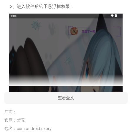
2、进入软件后给予悬浮框权限；
查看全文
厂商：
官网：
暂无
包名：
com.android.qxery