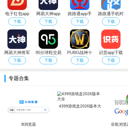
电子红包app
网易大神app
路路通app手
路路通手机时
官方版
华为版下载官
机版
刻表app官方
下载
下载
下载
下载
方最新版
安卓版
4、我们点击开启音乐；
网易大神将军
95分球鞋交易
PUBG战神十
识货app下载
令下载安装官
app平台下载
字架下载安卓
官方正版最新
下载
下载
下载
下载
方2026最新版
免费版
版本
专题合集
4399游戏盒2026版本大
全
B浏览器
谷歌浏览器