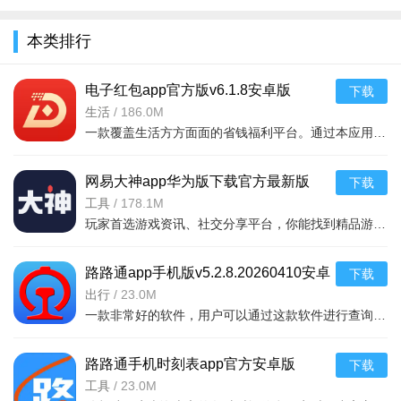
本类排行
电子红包app官方版v6.1.8安卓版
下载
生活
/
186.0M
一款覆盖生活方方面面的省钱福利平台。通过本应用您可以在线领取多种消费红包，只要完成在平台上消费就能获取相应的福利红包。平台可消费渠道非常多，比如加油充电、缴纳话费电费、购买火车票
网易大神app华为版下载官方最新版
下载
v4.15.0华为版
工具
/
178.1M
玩家首选游戏资讯、社交分享平台，你能找到精品游戏资源，可以与其他玩家交流游戏技巧，还可以向大神学习经验，游戏成长材料、定制礼包每日领，游戏进阶快人一步，独家定制游戏
路路通app手机版v5.2.8.20260410安卓
下载
版
出行
/
23.0M
一款非常好的软件，用户可以通过这款软件进行查询列车时刻站点，支持多功能搜索，功能强大，还可以在上面查询余票，这款软件安全无广告，可以说是一款非常好的软件，并且结果是非常准确的，感兴
路路通手机时刻表app官方安卓版
5、点击左上角的人头，这里可以看到悬浮框成功生成；
下载
v5.2.8.20260410安卓版
工具
/
23.0M