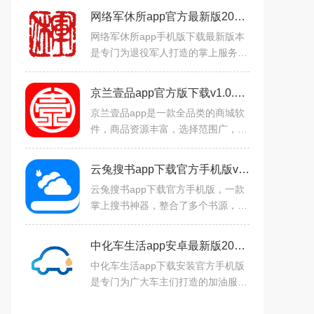
网络军休所app官方最新版2024v1.2.12.3安卓版
网络军休所app手机版下载最新版本
是专门为退役军人打造的掌上服务平
台，用户通过平台可以随时了解各种
军人福利信息，还提供了职业技能培
京兰壹品app官方版下载v1.0.7安卓版
训、住房安置、社会保障、
京兰壹品app是一款全品类的商城软
件，商品资源丰富，选择范围广，产
品分类非常清晰，可以随时在线购买
自己的需求，满足大家个性化的网购
云兔搜书app下载官方手机版v3.5.2 安卓版
需求，带来更多优质的服务
云兔搜书app下载官方手机版，一款
掌上搜书神器，整合了多个书源，用
户们可以随时线上搜索，收藏，缓存
等，超多热门小说内容一网打尽，还
中化车生活app安卓最新版2024v1.4.1 安卓版
能够整理到个人书架，自动
中化车生活app下载安装官方手机版
是专门为广大车主们打造的加油服务
软件，通过软件用户可以享受到更加