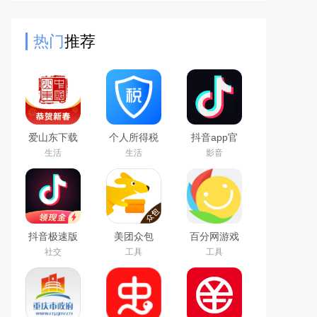
便捷的加油服务，可以根据自己的需
求选择合适的加油套餐，还
热门
推荐
爱山东下载
个人所得税
抖音app官
app官方最
app下载安
方最新版本
生活
生活
影音
新版
装官方2026
最新版
抖音极速版
美团众包
百分网游戏
免费下载
app
盒子下载
社交
工具
工具
2026最新版
2026新版