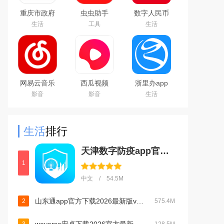
重庆市政府
虫虫助手
数字人民币
渝快办app
2026最新版
试点版官方
生活
工具
生活
官方版
游戏盒子
app安卓版
网易云音乐
西瓜视频
浙里办app
下载2025最
2024最新版
官方下载
影音
影音
生活
新版
2026手机版
生活
排行
天津数字防疫app官方版下载安装2023最新版本v1.1.10官方版
1
中文 / 54.5M
山东通app官方下载2026最新版v3.3.0官方版
2
575.4M