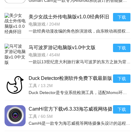
Gsmart Cam是一款专为Android系统设计的智能摄像头管理软件。它支持实时监控、远程回放、移动侦测告警等功能
美少女战士外传电脑版v1.0.0经典怀旧
下载
电脑游戏
/
204M
一款经典动漫改编的角色扮演游戏，由东映动画授权开发，完美还原了原作中月野兔
马可波罗游记电脑版v1.0中文版
下载
电脑游戏
/
454M
一款以13世纪意大利旅行家马可波罗的东方之旅为背景的模拟经营冒险游戏。玩家将扮
Duck Detector检测软件免费下载最新版
下载
本v2026.07.30安卓版
工具
/
13.2M
Duck Detector是专业系统检测工具，适配Momo环境，可检测系统底层信息、硬件安全等级，新增黑白名单批量导入
CamHi官方下载v6.3.33海芯威视网络摄
下载
像头监控软件
工具
/
60.5M
CamHi是一款专为海芯威视等网络摄像头设计的远程监控软件，支持实时预览、录像回放、移动侦测报警等功能，让