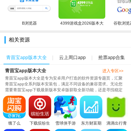
B浏览器
4399游戏盒2026版本大
谷歌浏览器
全
相关资源
青苗宝app版本大全
云上周口app
抢票app合集
青苗宝app版本大全
进入专区>>
青苗宝app版本大全是专为安卓用户打造的软件资源专题页，汇聚
青苗宝app全系列版本安装包，满足不同设备的兼容需求。无论您
需要青苗宝app下载最新版本安卓版获取全新功能，还是寻找稳定
流畅的历史版本，本站均提供安全..
饿了么
下载缤纷生
雪球侠手游
东方财富期
滴滴出行青
app(更名淘
活app中国
v1.0.0安卓
货appv2.9.5
菜拼车app