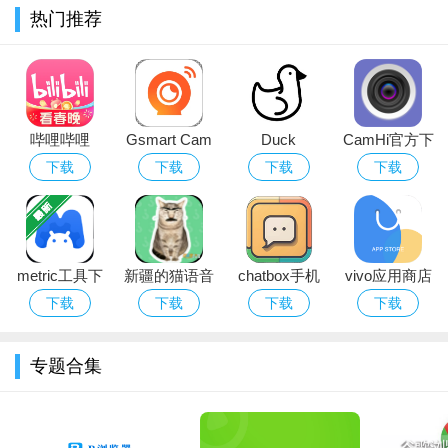
5.电话订票 实现电话自动重拨功能，电话抢票很容易。
热门推荐
优势
来智行抢国庆车票，抢不到就赔！
【火车】
哔哩哔哩
Gsmart Cam
Duck
CamHi官方下
智能方案全面升级，千方百计送你出发！
bilibili官网下
官方下载
Detector检测
载
下载
下载
下载
下载
载2026最新版
软件免费下载
【机票】
最新版本
国庆专属特价机票尽在智行；
机票晚到返现卡上线，晚到返千元。
metric工具下
新疆的猫语音
chatbox手机
vivo应用商店
载
盒app下载
版官方下载
下载最新版
下载
下载
下载
下载
2026最新版
2026
专题合集