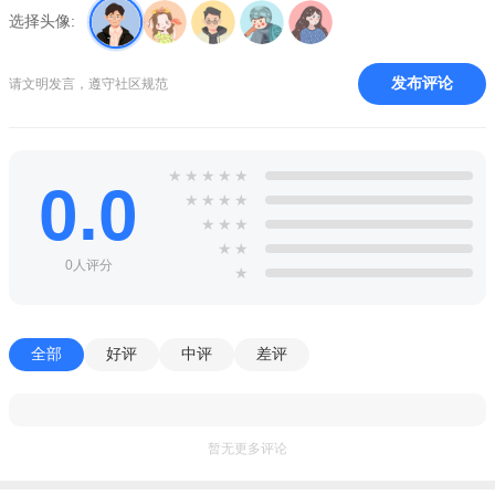
选择头像:
【余票监控】自动监控余票，一旦有票就会马上通知您；
【智能查询】分析附近站点的余票，大大提高买到票的几
发布评论
请文明发言，遵守社区规范
率；
【在线支付】实现在线支付功能，可以完全不依赖电脑购票;
★
★
★
★
★
【酒店机票】通过地图查找酒店，实现特价机票火车票比价;
0.0
★
★
★
★
【其他功能】购买高铁，动车票，同时支持12306网站和铁路
★
★
★
★
★
12306购票。
0人评分
★
特色：
1.最受好评 的火车票软件，当然不只是查询预订那么简单；
全部
好评
中评
差评
2.余票监控 自动监控余票，一旦有票就会第一时间通知您；
3.智能查询 分析附近站点的余票，大大提高买到票的几率；
暂无更多评论
4.在线支付 实现在线支付功能，可以完全不依赖电脑购票；