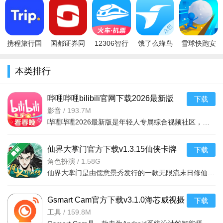
宝闪购)下载
银行最新版
版
安卓版
官方版
亮点
官方版
v6.3.3安卓
v6.0.0安卓
v12.7.3
版
版
1、酒店新客大礼包震撼上线，助你国庆嗨翻全场；
携程旅行国
国都证券同
12306智行
饿了么蜂鸟
雪球快跑安
2、全新酒店“青年价”，年轻人订酒店，更便宜；
际版
花顺交易版
火车票
众包下载安
卓版v1.0.0
(Trip.com)app
(国都畅
12306抢票
装最新版
安卓版
3、钟点房资源更新，不同时长钟点房，任性住；
本类排行
官方最新手
赢)appv8.04.0
客户端
v10.7.14官
机版
v10.23.8安
方
4、刺激电竞房来袭，玩得嗨，睡得爽；
哔哩哔哩bilibili官网下载2026最新版
下载
v9.5.0最新版
影音
/
193.7M
哔哩哔哩2026最新版是年轻人专属综合视频社区，以独特弹幕文化和年轻化生态为核心。亮点含4K240HZ超清体验、
仙界大掌门官方下载v1.3.15仙侠卡牌
下载
RPG手游
角色扮演
/
1.58G
仙界大掌门是由儒意景秀发行的一款无限流末日修仙手游，于2026年7月30日全平台公测。游戏融合模拟经营、卡牌
Gsmart Cam官方下载v3.1.0海芯威视摄
下载
像头远程查看工具
工具
/
159.8M