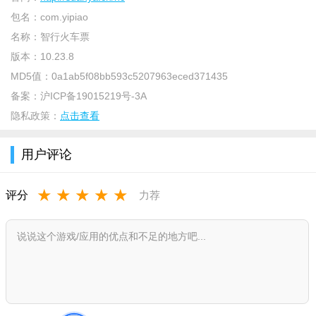
包名：
com.yipiao
名称：
智行火车票
版本：
10.23.8
MD5值：
0a1ab5f08bb593c5207963eced371435
备案：
沪ICP备19015219号-3A
隐私政策：
点击查看
介绍
智行火车票使用双引擎抢票，监控到票还能自动提交订单，
用户评论
自动监控余票，一旦有票就会第一时间通知您。想要坐火车远行
吗，试试智行火车票安卓客户端吧，它能够实时为你提供最新的
★
★
★
★
★
评分
力荐
火车相关信息，让你出行无忧。
功能
【春运抢票神器】准点秒杀，余票检漏，抢票成功率超高！
【自动抢票】使用双引擎抢票，监控到票还能自动提交订
单；