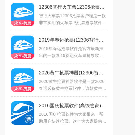
12306智行火车票12306抢票客户端v10.23.8安卓版
智行火车票12306抢票客户端是一款
非常实用的火车票飞机票抢票软件，
自动查询抢票，轻松获得出行车票！
智行火车票12306抢票客户端全新版
2019年春运抢票(12306智行火车票)软件官方最新版
本正式上线，酒店预订、飞
2019年春运抢票软件是官方最新推
出的一款2019春运火车票抢票软
件，提供2019春运火车票抢票、自
动下单、余票实时监控等功能，无需
2026黄牛抢票神器(12306智行火车票)软件V10.23.8最新版
付费，一键云端自动刷票，赶快下
2020黄牛抢票神器软件是一款2020
春运必备黄牛抢票软件，该款黄牛抢
票神器支持一键自动抢票、余票监
控、自动刷新等功能，安全稳定，极
2016国庆抢票软件(高铁管家)v7.5.5 2026官方中文版
速抢票，让你春运买票快人一
2016国庆抢票软件为大家带来，帮
助用户快速抢票。这个为大家提供智
能一键填写功能，在有票时提供用