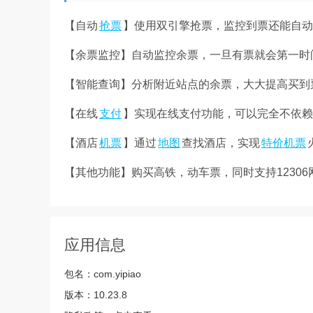
【自动
抢票
】使用双引擎抢票，监控到票还能自动
【余票监控】自动监控余票，一旦有票就会第一时
【智能查询】分析附近站点的余票，大大提高买到
【在线
支付
】实现在线支付功能，可以完全不依赖
【酒店
机票
】通过
地图
查找酒店，实现
特价机票
【其他功能】购买高铁，动车票，同时支持12306网
应用信息
包名：
com.yipiao
版本：
10.23.8