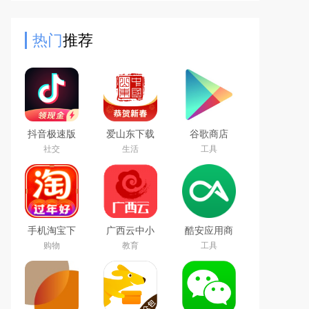
户，可一键将设定好的资料进行填
写，帮助用户一键循环抢票，从
热门
推荐
抖音极速版
爱山东下载
谷歌商店
免费下载
app官方最
google play
社交
生活
工具
2026最新版
新版
store最新版
本下载
手机淘宝下
广西云中小
酷安应用商
载2026app
学空中课堂
店app下载
购物
教育
工具
最新版
app
2026最新版