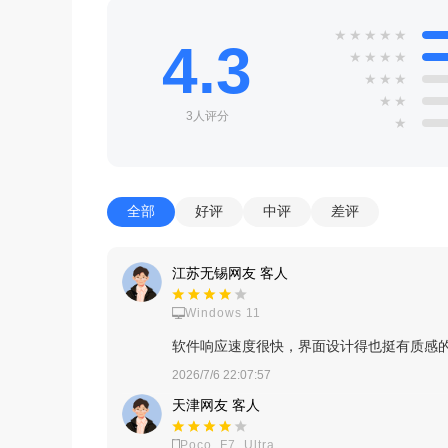
★
★
★
★
★
4.3
★
★
★
★
★
★
★
★
★
3人评分
★
全部
好评
中评
差评
江苏无锡网友 客人
Windows 11
软件响应速度很快，界面设计得也挺有质感
2026/7/6 22:07:57
天津网友 客人
Poco_F7_Ultra