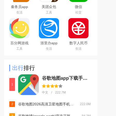
秦务员app
美团众包
微信
下载2026最
WeChat
生活
工具
社交
新版
百分网游戏
浙里办app
数字人民币
盒子下载
官方下载
试点版官方
工具
生活
生活
2026新版
2026手机版
app安卓版
出行
排行
谷歌地图app下载手机版中文版2026最新版v26.28.03手机版
1
中文 / 222.7M
谷歌地图2026高清卫星地图手机版v26.28.03官方版
2
222.0M