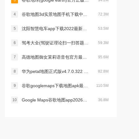
谷歌地球(google earth)官方正版app安卓中文版v10.106.76.00安卓版
3
94.2M
谷歌地图3d实景地图手机下载中文版v26.28.03最新安卓官方版
4
72.3M
沈阳智慧电车app下载2022最新版本v5.4.0官方版
5
53.5M
驾考大全(驾驶证理论扫一扫答题软件)v1.4.1安卓版
6
59.3M
高德地图御女茉莉语音包官方最新版2026v11.13.0.2925安卓版
7
95.6M
华为petal地图正式版v4.7.0.322 2026最新版
8
82.8M
谷歌googlemaps下载地图apk最新版v26.28.03安卓版
9
110.5M
Google Maps谷歌地图app2026最新版下载安装v26.28.03中文版
10
36.8M