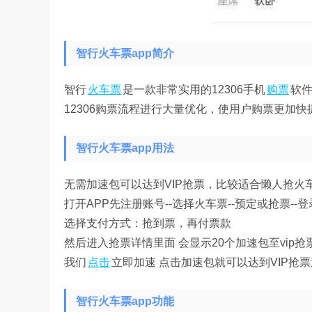
智行火车票app简介
智行
火车票
是一款非常实用的12306手机
购票
软
12306购票流程进行大量优化，使用户购票更加快
智行火车票app用法
无需加速包可以达到VIP抢票，比较适合懒人抢
打开APP先注册账号--选择火车票--预定或抢票--
选择支付方式：抢到票，再付票款
然后进入抢票详情里面 会显示20个加速包至vip抢
我们
点击
立即加速 点击加速包就可以达到VIP抢
智行火车票app功能