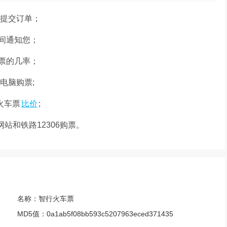
提交订单；
间通知您；
票的几率；
电脑购票;
火车票
比价
;
站和铁路12306购票。
名称：
智行火车票
MD5值：
0a1ab5f08bb593c5207963eced371435