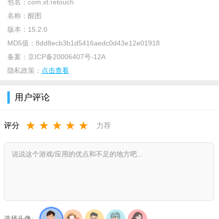
包名：
com.xt.retouch
软件介绍：
名称：
醒图
版本：
15.2.0
《2024醒图》这是一个功能强大的修图app，效果自然，界面
MD5值：
8dd8ecb3b1d5416aedc0d43e12e01918
简单明了，没有任何花里胡哨的东西拖慢软件，带给你意想不到
备案：
京ICP备20006407号-12A
的效果，轻松满足你的大部分需求。
隐私政策：
点击查看
软件功能：
【质感肤质 一键美颜】
用户评论
一键操作，拥有高级质感肤质。
★
★
★
★
★
评分
力荐
自然细腻不假白，轻松修出好肤色。
【立体五官 Get高级脸】
精准Get最适合自己的高级脸。
告别扁平增加光影，提升五官立体感。
【精准美型 真实自然】
选择头像: