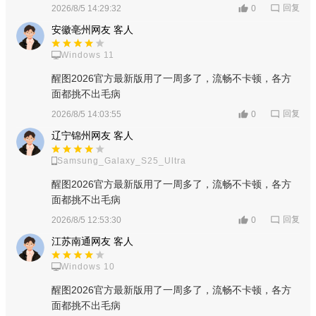
置贴纸、文字也都很容易。
回复
2026/8/5 14:29:32
0
安徽亳州网友 客人
3、美化照片上的人物很方便，给你带来更好的特效，甚至可
以自定义背景图，操作上手难度更低。
Windows 11
醒图2026官方最新版用了一周多了，流畅不卡顿，各方
4、能够自动完成肤质的美化，滤镜效果也非常好，让照片上
面都挑不出毛病
的人物展现出更好的效果，修图没有太多难度。
回复
2026/8/5 14:03:55
0
醒图怎么把抠出来的图放到另一张图上
辽宁锦州网友 客人
1、首先先在醒图app中打开一张背景底图。
Samsung_Galaxy_S25_Ultra
醒图2026官方最新版用了一周多了，流畅不卡顿，各方
面都挑不出毛病
回复
2026/8/5 12:53:30
0
江苏南通网友 客人
Windows 10
醒图2026官方最新版用了一周多了，流畅不卡顿，各方
面都挑不出毛病