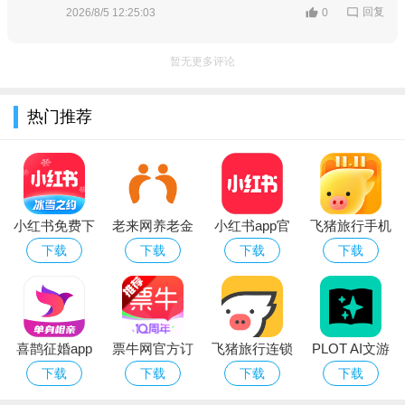
回复
2026/8/5 12:25:03
0
暂无更多评论
热门推荐
小红书免费下
老来网养老金
小红书app官
飞猪旅行手机
载2026最新版
认证app下载
方正版免费下
最新版
下载
下载
下载
下载
载安装2026最
2、在下方菜单中选择【导入图片】选择你想要抠图的图片。
新版本
喜鹊征婚app
票牛网官方订
飞猪旅行连锁
PLOT AI文游
官方下载
票要下app最
快捷酒店app
软件下载官方
下载
下载
下载
下载
新版
免费版