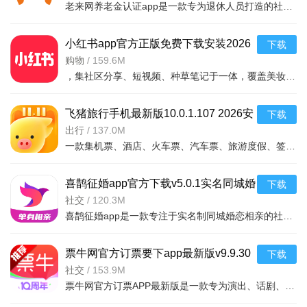
人像精修助手
肤色发丝细节优化，质感媲美影楼
8
老来网养老金认证app是一款专为退休人员打造的社保资格认证工具，支持全国多地养老金领取资格在线人脸识别认
色彩大师
专业曲线调色，一键复刻电影色调
9
小红书app官方正版免费下载安装2026
下载
AI倍增器
低清老照片修复，秒变4K超清画质
10
最新版本v9.41.0 2026手机版
购物
/
159.6M
*以上工具均可在安卓应用商店或各大软件站下载，与醒图2026搭配使用效
，集社区分享、短视频、种草笔记于一体，覆盖美妆、穿搭、美食、
果更佳。
飞猪旅行手机最新版10.0.1.107 2026安
醒图2026官方最新版特别说明
下载
卓版
出行
/
137.0M
本版本为v15.0.0安卓官方正式版，适配Android 10及以上系
一款集机票、酒店、火车票、汽车票、旅游度假、签证办理等一站式旅行预订服务平台。通
统。安装前请务必卸载旧版本，避免数据冲突。首次启动需授予
存储权限，否则无法导入/导出图片。常见问题：若滤镜或模板加
喜鹊征婚app官方下载v5.0.1实名同城婚
下载
载缓慢，请检查网络或清理缓存（设置-清除缓存）。部分新功能
恋相亲脱单交友
社交
/
120.3M
喜鹊征婚app是一款专注于实名制同城婚恋相亲的社交应用，通过真实身份认证、精准匹配和同城推荐，帮助单身男
（如AI扩图、光影重塑）需联网使用，离线状态下仅保留基础编
辑。安装技巧：建议通过官方渠道下载APK，安装时关闭"纯净模
票牛网官方订票要下app最新版v9.9.30
下载
式"或"外部来源应用检测"以顺利安装。若提示解析包错误，请重
2026安卓版
社交
/
153.9M
新下载完整包并核对文件大小（约180MB）。注意：本版本不支
票牛网官方订票APP最新版是一款专为演出、话剧、音乐会、体育赛事等提供在线订票服务的票务平台。用户可通过
持root或模拟器环境，部分机型（如鸿蒙系统）需开启"兼容模