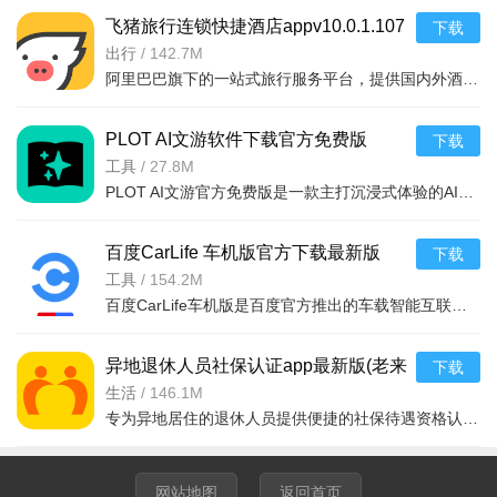
式"才能稳定运行。编辑高分辨率照片时，建议关闭后台其他应用
飞猪旅行连锁快捷酒店appv10.0.1.107
下载
以释放内存。若遇到闪退，可尝试重启手机或恢复默认设置。请
2026安卓版
出行
/
142.7M
定期备份草稿，避免卸载时丢失未导出作品。
阿里巴巴旗下的一站式旅行服务平台，提供国内外酒店、连锁快捷酒店、民宿、机票、
PLOT AI文游软件下载官方免费版
下载
v1.7.12安卓版AI互动小说
工具
/
27.8M
PLOT AI文游官方免费版是一款主打沉浸式体验的AI互动小说阅读应用。海量高能剧情，支持自由选择分支，你的每
百度CarLife 车机版官方下载最新版
下载
2026v8.8.9 2026安卓版
工具
/
154.2M
百度CarLife车机版是百度官方推出的车载智能互联解决方案，支持Android与车机系统快速连接，将手机上的导航
异地退休人员社保认证app最新版(老来
下载
网)v9.5.1 2026手机版 社保认证 养老资
生活
/
146.1M
专为异地居住的退休人员提供便捷的社保待遇资格认证服务。通过人脸识别
格认证
网站地图
返回首页