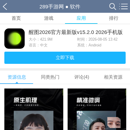
289手游网
●
软件
首页
游戏
应用
排行
醒图2026官方最新版v15.2.0 2026手机版
大小：
421.9M
时间：2026-08-05 13:42
语言：中文
系统：Android
立即下载
资源信息
同类热门
评论(4)
相关资源