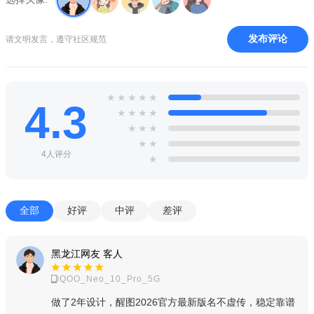
细节调整更精准，五官整体更自然。
鲂曰⒌鳎昝辣Ａ舾鋈颂卣鳌�
发布评论
请文明发言，遵守社区规范
软件优势：
1.拥有前后的对比图，可以更加直观的为你展现出不同的样
★
★
★
★
★
4.3
子。
★
★
★
★
★
★
★
2.想要调整照片的细节可以进行放大或缩小继续设置。
★
★
4人评分
3.不满意的设置可以撤回，进行重新的设置，十分的方便。
★
4.不需要设置所有的功能，只需要根据需求调节个别的功能即
可。
全部
好评
中评
差评
软件特色：
黑龙江网友 客人
1、协助更多需要进行图片编辑的朋友们，无论旋转，缩放，
剪辑等等，都会更加方便。
IQOO_Neo_10_Pro_5G
2、而且图片拼接还提供了许多模板，能够带来超多滤镜，设
做了2年设计，醒图2026官方最新版名不虚传，稳定靠谱