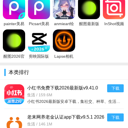
整选区的细节。
4、完成后确认导入图片，调整图片的位置和大小与背景底图
painter美易
Picsart美易
anmieart绘
醒图最新版
InShot视频
融合即可完成抠图和合成了。
照片编辑下
照片编辑官
画软件汉化
免费下载
编辑官方版
载官方2026
方免费版
最新版
2026v15.2.0
2026最新版
醒图2026官方最新版：修图必备的10款神级搭档
最新版v29
v29.1.6最新
v4.0.4 安卓
2026手机版
v2.214.153
版
序号
软件名称
核心优势（一句话）
醒图2026官
剪映国际版
Lapse相机
抖音修图
一键套用热门滤镜，紧跟潮流不落伍
1
方最新版
capcut中文
app安卓下
v15.2.0
最新版
载最新版本
美图秀秀
海量贴纸边框，新手也能快速出大片
2
本类排行
2026手机版
2026v18.1.0
v6.0.000760.
拼图厨房
九宫格拼图神器，朋友圈排版更吸睛
3
安卓
小红书免费下载2026最新版v9.41.0
照片矢量化
图片转高清矢量，放大百倍不模糊
下载
4
2026安卓版
生活
/
159.6M
诗绘问卷
将照片生成古诗意境，文艺感爆棚
5
小红书2026最新版安卓下载，集社交、种草、生活方式分享于一体的热门社区应用。在这里，你可以发现海量时尚
去水印工具
智能识别擦除水印，图片干净如原创
6
老来网养老金认证app下载v9.5.1 2026
下载
动态相册制作
照片一键变视频，配乐转场全自动
7
手机版
生活
/
146.1M