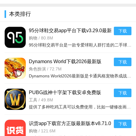
全
本类排行
软件亮点：
95分球鞋交易app平台下载v3.29.0最新
下载
1、许多热门的影视都可以在这进行观看。
版
购物
/
80.8M
2、让用户轻松享受到极致的视觉盛宴。
95分球鞋交易平台是一款专爱球鞋人群打造的二手球鞋交易平台，超多大牌保真的球鞋和潮流服饰。非常多的潮流达人的购物专场。平台不仅有着平台的专业鉴定，而且还有各种保障机制让用户们对交易更加满意。有需要的朋
3、随时都能观看到自己喜欢的影视。
Dynamons World下载2026最新版
下载
软件问题：
v1.12.62 安卓版
角色扮演
/
72.7M
Dynamons World2026最新版是卡通风格宠物养成战斗RPG手游，可免费获取皮卡丘、裂空座等神兽。玩法类似精灵宝可梦，能捕捉训练宝可梦，需考虑属性相克策略。支持实时PVP对战、世界BOSS超
视频缓存不了问题？
1、一般为网络问题或是视频已变更，请尝试更换网络或删除
PUBG战神十字架下载安卓免费版
下载
视频重现缓存。
v7.68.0安卓免费版
工具
/
49.8M
提供了多种吃鸡工具可以免费使用，比如一键修改画质，调节游戏的各种参数，还可以提供一些其他实用功能，比如快速清理手机内存、手机加速等，优化手机性能，提供更流畅的游戏体验，
2、手机内存不足，不能满足所需要下载视频的容量。
3、本地储存设备异常，请尝试将SD卡重新插拔，然后重启手
识货app下载官方正版最新版本v8.71.0
下载
机重新下载。
安卓版
购物
/
121.6M