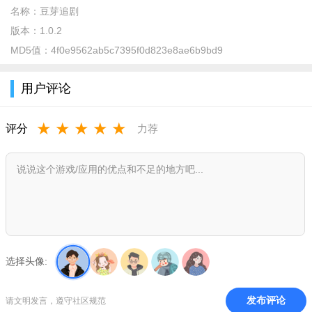
名称：
豆芽追剧
2.不需要注册，直接观看无烦恼。
版本：
1.0.2
3.观影时可调节画质、亮度、声音等。
MD5值：
4f0e9562ab5c7395f0d823e8ae6b9bd9
4.下载资源，没有网络也可以看。
用户评论
5.超强搜索功能，快速找到想要的资源。
★
★
★
★
★
评分
力荐
6.快速扫描本地资源就可以直接播放。
软件优势：
1、多屏互动：支持多屏互动功能，可以把手机屏幕投射到电
视上，让你更加享受观影的同时，也能和家人一起看电影、电视
剧。
2、智能推荐：还拥有强大的智能推荐功能，可以根据你的兴
选择头像:
趣爱好和历史观看记录，自动为你推荐视频资源，让你更快地找
到自己喜欢的内容。
发布评论
请文明发言，遵守社区规范
3、便捷操作：应用界面简洁明了，方便用户操作。它的搜索