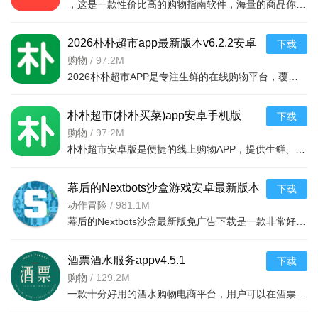
，这是一款性价比高的购物指南软件，海量的商品你都是可以选择的，用户可以看到很多的优惠的商品内容，各种正版资源可以在这里下载，由识货专业鉴别功能帮助你甄别，十分专业安全，需
看视频黑屏、一直卡顿，一直缓冲无法播放？
请尝试退出或更新本应用，重启设备。若重启无效，请断开
2026朴朴超市app最新版本v6.2.2安卓
下载
网络后重新连接
最新版
购物
/
97.2M
2026朴朴超市APP是专注生鲜的在线购物平台，覆盖多城，30分钟极速配送。品类丰富含生鲜、日用品等，万款产品品质保障，天天特价月月大促。新人首单免邮送100元红包，更有秒杀、优惠券、秒付功能，冷链锁
朴朴超市(朴朴买菜)app安卓手机版
下载
v6.2.2安卓版
购物
/
97.2M
朴朴超市安卓版是便捷的线上购物APP，提供生鲜、日用等万款品质商品，每日特价、月月大促，新人首单免邮还送100元红包。支持30分钟闪电送达多区域，秒付通道结账快，更有完善售后保障，满足日常需求，轻松享
幕后的Nextbots沙盒游戏安卓最新版本
下载
v11.2.2 中文版
动作冒险
/
981.1M
幕后的Nextbots沙盒最新版免广告下载是一款非常好玩的3D沙盒建造冒险游戏，高度自由的玩法和丰富的游戏内容，可以带给玩家们更多的冒险体验，采用第一视角，玩家可以自由探索和冒险，可以构建自己的基地，
酒票酒水服务appv4.5.1
下载
购物
/
129.2M
一款十分好用的酒水购物电商平台，用户可以在酒票酒水服务app上选购各种酒品，平台上酒品种类丰富，还有超多折扣，海量名优酒品，低至9.9元。，用户可以在享受美酒的同时查阅相关酒品知识