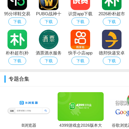
95分球鞋交易
PUBG战神十
识货app下载
2026朴朴超市
app平台下载
字架下载安卓
官方正版最新
app最新版本
下载
下载
下载
下载
免费版
版本
朴朴超市(朴
酒票酒水服务
快手小店app
德邦快递安卓
朴买菜)app安
app
官方下载2026
版
下载
下载
下载
下载
卓手机版
安卓最新版
专题合集
B浏览器
4399游戏盒2026版本大
谷歌浏览器