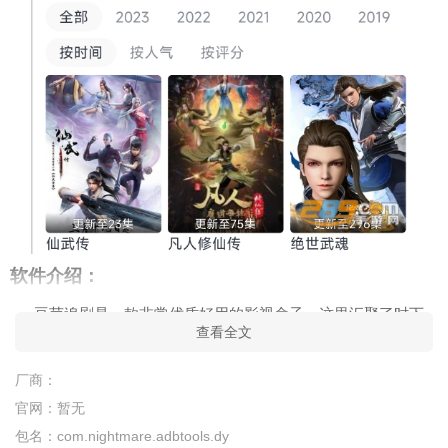
软件介绍：
豆芽追剧是一款非常优质好用的影视盒子。这里汇聚了时下
查看全文
最新最热的电视剧、电影、综艺、动漫等影视资源，用户想看什
么可直接在搜索栏中进行精准的搜索。
厂商：
软件特色：
官网：
暂无
包名：
com.nightmare.adbtools.dy
1.超全种类，各个题材一应俱全。