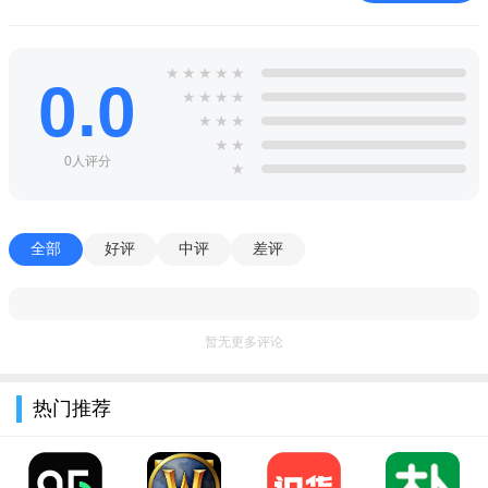
功能也很快速、精确，能够快速找到你想要观看的视频。
4、高清流畅：拥有一支高效而稳定的技术团队，能够保证用
★
★
★
★
★
0.0
★
★
★
★
户在观看视频时的高清流畅。不用担心出现网络卡顿或是画面不
★
★
★
清楚的情况。
★
★
0人评分
★
全部
好评
中评
差评
暂无更多评论
热门推荐