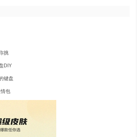
你挑
DIY
的键盘
表情包