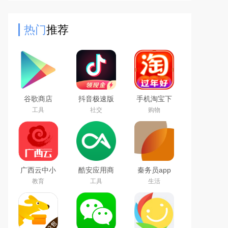
个输入法不仅省时省力，而且还非常
的好看。
热门
推荐
谷歌商店
抖音极速版
手机淘宝下
google play
免费下载
载2026app
工具
社交
购物
store最新版
2026最新版
最新版
本下载
广西云中小
酷安应用商
秦务员app
学空中课堂
店app下载
下载2026最
教育
工具
生活
app
2026最新版
新版