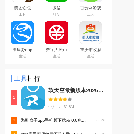
美团众包
微信
百分网游戏
WeChat
盒子下载
工具
社交
工具
2026新版
浙里办app
数字人民币
重庆市政府
官方下载
试点版官方
渝快办app
生活
生活
生活
2026手机版
app安卓版
官方版
工具
排行
软天空最新版本2026下载v8.7.3 安卓版
1
中文 / 31.8M
游咔盒子app手机版下载v5.0.8免费版游戏盒子
2
53.0M