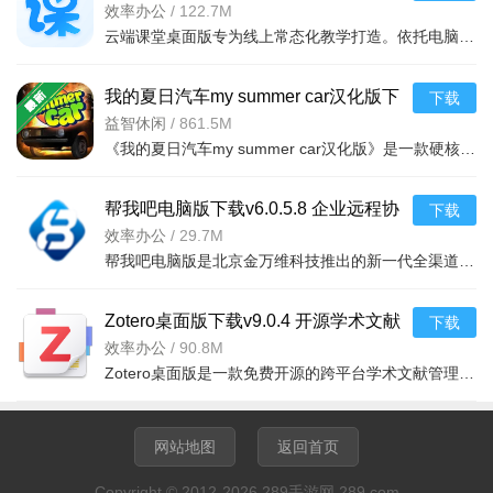
学上课互动课堂软件
效率办公
/
122.7M
云端课堂桌面版专为线上常态化教学打造。依托电脑大屏，界面开阔，支持自定义布局与工具栏。能实现课件展示
我的夏日汽车my summer car汉化版下
下载
载v1.6生存模拟驾驶游戏
益智休闲
/
861.5M
《我的夏日汽车my summer car汉化版》是一款硬核生存模拟驾驶游戏，玩家将扮演一位芬兰乡村青年，从零开始组
帮我吧电脑版下载v6.0.5.8 企业远程协
下载
助客服运维管理软件
效率办公
/
29.7M
帮我吧电脑版是北京金万维科技推出的新一代全渠道智能客服管理软件，整合了全渠道接入能力，可统一承接网页
Zotero桌面版下载v9.0.4 开源学术文献
下载
管理、论文参考文献生成工
效率办公
/
90.8M
Zotero桌面版是一款免费开源的跨平台学术文献管理工具。它支持通过高级检索功能，按多维度精准筛选资料，并
网站地图
返回首页
Copyright © 2012-2026 289手游网 289.com