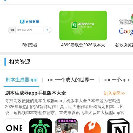
3.写下你的故事和心情，生成你的个性小记。
4.one一个系列丛书，专注于分享精品文章阅读，高质量阅
读。
5.每天一篇，美文推送！快来体验吧！界面很简约，排版舒
B浏览器
4399游戏盒2026版本大
谷歌浏览器
适。
全
6.当中将会拥有非常全面的小说书籍资源喲，也将会拥有多种
相关资源
阅读方式供用户朋友们更改。
剧本生成器app
one一个成人的世界一
one一个app
剧本生成器app手机版本大全
手机版本大全
个就够了版本大全
版本大全
进入专区>>
寻找高效便捷的剧本生成器app手机版本大全？本专题为您精选
2026年最热门的AI智能写作工具，助力创作者轻松搞定剧本、小
说、短视频脚本等创作需求。首先推荐讯飞星火认知大模型app官
方手机版，依托科大讯飞领先技术，..