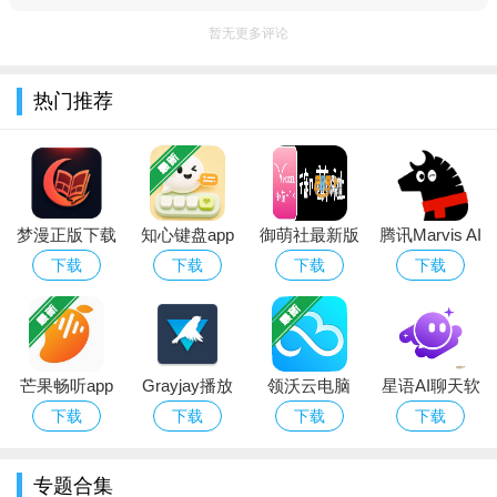
暂无更多评论
热门推荐
梦漫正版下载
知心键盘app
御萌社最新版
腾讯Marvis AI
软件亮点：
免费最新版本
官方下载
下载官方正版
内测版下载安
下载
下载
下载
下载
一个问题，向好奇心致敬，答案在风中飘扬。
卓手机版
一篇文字，集结华语写作圈原创力量，诚心挖掘好文字。
一个东西，和物质世界保持良好沟通，每天都有新发现。
芒果畅听app
Grayjay播放
领沃云电脑
星语AI聊天软
软件功能：
官方下载
器下载官方安
app官方下载
件下载官方免
下载
下载
下载
下载
卓版
费版
1.收听深夜电台，让碎片时光变得更有意义。
专题合集
2.关注感兴趣的作者，迅速找到喜爱的内容。