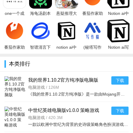
one一个成
海龟汤剧本
悬疑推理大
番茄作家助
Notion ai中
年版致敬韩
杀线索推理
师官方版
手安卓版
文版免费下
寒app官方
v7.17.17最
v1.0 安卓版
v1.2.0
载官方正版
安卓手机版
新版
AI写作软件
v5
番茄作家助
智谱清言下
notion ai中
(秘塔写作
Notion ai写
手app下载
载官方最新
文版官方下
猫)秘塔快写
作软件官方
2025最新版
版v3.7.0官
载2025手机
下载app最
最新版汉化
本类排行
v5.4.0最新
方版
版v0.6.32
新版本v1.0.
版v0.6.32
安
我的世界1.10.2官方纯净版电脑版
下载
v1.10.2纯净版
电脑游戏
/
126M
《我的世界1.10.2官方纯净版》是一款由Mojang开发的经典沙盒游戏，电脑版为玩家提供了最原汁原味的生存与创
中世纪英雄电脑版v1.0.0 策略游戏
下载
电脑游戏
/
420.3M
一款以欧洲中世纪为背景的史诗级策略角色扮演游戏。玩家将扮演一位初出茅庐的领主，