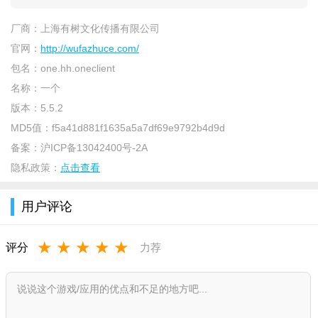
厂商：
上海有树文化传播有限公司
官网：
http://wufazhuce.com/
包名：
one.hh.oneclient
名称：
一个
软件介绍：
版本：
5.5.2
MD5值：
f5a41d881f1635a5a7df69e9792b4d9d
《one.yg14.aqq一个致敬韩寒》我们的使命是为热爱文艺生活
备案：
沪ICP备13042400号-2A
的用户提供丰富多样的作品，将阅读变成一种生活方式。我们的
隐私政策：
点击查看
手机应用每天都会精挑细选，为用户带来优质的图片、文章、音
乐和影视内容。在我们的应用中，用户可以发现各种精彩的艺术
用户评论
品。我们会从全球各地的艺术家、作家、音乐人和电影制作人中
精心挑选出最优质的作品，为用户呈现。
★
★
★
★
★
评分
力荐
软件优势：
1.小说涵盖广泛，内容完整，资源超多任你选择。
2.智能更新序列化的书，高质量的书源和更流畅的用户体验。