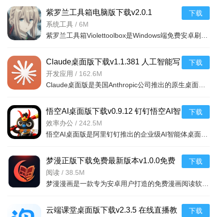
紫罗兰工具箱电脑版下载v2.0.1
下载
Windows端免费安卓刷机救砖工具
系统工具
/
6M
紫罗兰工具箱Violettoolbox是Windows端免费安卓刷机救砖工具，体积仅20MB，内置60余项功能。全面支持主流机
Claude桌面版下载v1.1.381 人工智能写
下载
作代码助手
开发应用
/
162.6M
Claude桌面版是美国Anthropic公司推出的原生桌面端AI助手，适配Windows与macOS系统。无需依赖浏览器即可独立
悟空AI桌面版下载v0.9.12 钉钉悟空AI智
下载
能体办公自动化工具
效率办公
/
242.5M
悟空AI桌面版是阿里钉钉推出的企业级AI智能体桌面平台，可像真人一样操作电脑处理文件、执行复杂任务，实现
梦漫正版下载免费最新版本v1.0.0免费
下载
全集阅读下拉式
阅读
/
38.5M
梦漫漫画是一款专为安卓用户打造的免费漫画阅读软件，提供海量高清漫画资源，支持下拉式阅读体验，界面简洁
云端课堂桌面版下载v2.3.5 在线直播教
下载