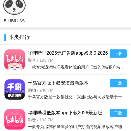
电视版v1.
(哔哩漫游X
v2.51.1安
版v2.0.3最
手机版
新
BILIBILI AS
哔哩哔哩无
限制视频提
本类排行
取工具app
哔哩哔哩2026无广告版appv9.6.0 2026
下载
手机版
影音
/
193.7M
一款专为追求纯净观看体验的用户打造的B站客户端。它去除了原版中的各类商业广告
千岛官方版下载安装最新版本
下载
2026v6.57.0 2026手机版
购物
/
240.7M
千岛官方版是一款集社交、兴趣社区与同城活动于一体的手机应用，2026年最新版本v6.57.0重磅上线。无论你是寻
哔哩哔哩低版本app下载2026最新版
下载
v9.6.0 2026手机版
影音
/
193.7M
一款专为追求轻量体验的用户打造的视频播放客户端，版本号9.6.0，在保留