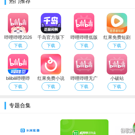
热门推荐
哔哩哔哩2026
千岛官方版下
哔哩哔哩低版
红果免费短剧
无广告版app
载安装最新版
本app下载
app官方正版
下载
下载
下载
下载
本2026
2026最新版
下载2026最新
版本
bilibili哔哩哔
红果免费小说
哔哩哔哩无广
小破站
哩官方版客户
阅读手机app
告精简版下载
APP(哔哩哔
下载
下载
下载
下载
端下载安装
官方版
安装2026最新
哩)官方版
2026最新版本
版本
专题合集