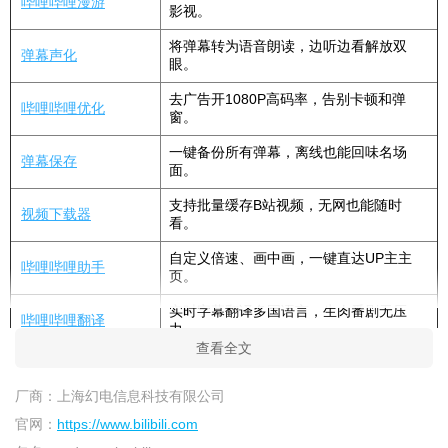
哔哩哔哩漫游
影视。
将弹幕转为语音朗读，边听边看解放双
弹幕声化
眼。
去广告开1080P高码率，告别卡顿和弹
哔哩哔哩优化
窗。
一键备份所有弹幕，离线也能回味名场
弹幕保存
面。
支持批量缓存B站视频，无网也能随时
视频下载器
看。
自定义倍速、画中画，一键直达UP主主
哔哩哔哩助手
页。
实时字幕翻译多国语言，生肉番剧无压
哔哩哔哩翻译
力。
查看全文
哔哩哔哩漫游最新版特别说明
厂商：
上海幻电信息科技有限公司
【安装技巧】请务必卸载官方原版后再安装漫游版，避免签
官网：
https://www.bilibili.com
名冲突导致安装失败。若提示“解析包错误”，请检查下载文件完