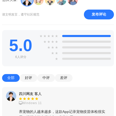
发布评论
请文明发言，遵守社区规范
★
★
★
★
★
5.0
★
★
★
★
★
★
★
★
★
6人评分
★
全部
好评
中评
差评
四川网友 客人
Windows 11
养宠物的人越来越多，这款App记录宠物疫苗体检很实