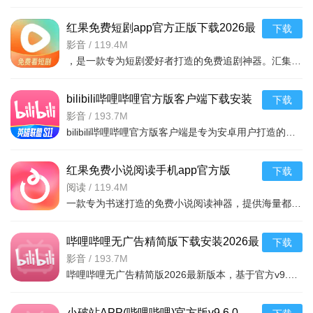
红果免费短剧app官方正版下载2026最
下载
新版本v7.3.2.32 2026手机版
影音
/
119.4M
，是一款专为短剧爱好者打造的免费追剧神器。汇集海量热门短剧、独
bilibili哔哩哔哩官方版客户端下载安装
下载
2026最新版本v9.6.0 2026安卓版
影音
/
193.7M
bilibili哔哩哔哩官方版客户端是专为安卓用户打造的高清视频播放与互动社区应用，涵盖番剧、电影、综艺、纪
红果免费小说阅读手机app官方版
下载
v7.3.2.32 2026手机版免费小说阅读器
阅读
/
119.4M
一款专为书迷打造的免费小说阅读神器，提供海量都市、玄幻、言情、悬疑等热
哔哩哔哩无广告精简版下载安装2026最
下载
新版本v9.6.0 2026手机版
影音
/
193.7M
哔哩哔哩无广告精简版2026最新版本，基于官方v9.6.0内核深度优化，去除所有广告推送，保留核心视频播放、弹
小破站APP(哔哩哔哩)官方版v9.6.0