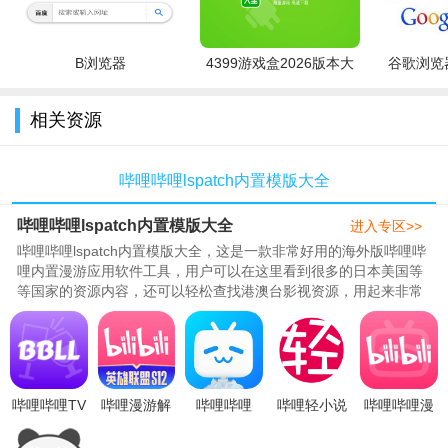
B浏览器
4399游戏盒2026版本大
谷歌浏览器
全
相关资源
哔哩哔哩lspatch内置模版大全
哔哩哔哩lspatch内置模版大全
进入专区>>
哔哩哔哩lspatch内置模版大全，这是一款非常好用的海外版哔哩哔
哩内置漫游应用软件工具，用户可以在这里看到很多的日本美国等
等国家的资源内容，还可以轻松查找港澳台影视资源，用起来非常
的方便，没有广告哦，海量的..
哔哩哔哩TV
哔哩漫游解
哔哩哔哩
哔哩轻小说
哔哩哔哩漫
第三方版(安
析服务器科
bilibili国际版
app最新版
游最新版
卓+TV)bbll
技分享下载
蓝色概念版
本2024免费
9.6.0 2026