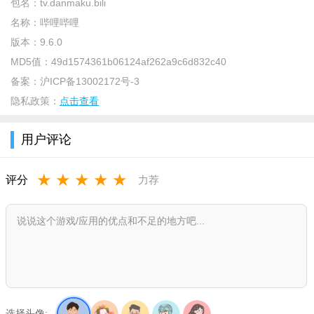
包名：
tv.danmaku.bili
整性或Android版本兼容性（推荐Android 8.0+）。
名称：
哔哩哔哩
【使用注意】本版仅用于学习交流，请勿登录常用账号，建
版本：
9.6.0
议使用小号体验。部分功能（如地区解锁、去广告）可能触发风
MD5值：
49d1574361b06124af262a9c6d832c40
控，若遇账号异常请立即停止使用并清除应用数据。
备案：
沪ICP备13002172号-3
【常见问题】①播放卡顿：在设置中切换“硬解”或调整解码模
隐私政策：
点击查看
式；②动态加载失败：清除缓存或更换网络（IPv6需关闭）；③
弹幕不显示：检查弹幕开关及弹幕服务器地址是否被劫持。
用户评论
【免责声明】本版非官方出品，可能无法通过审核更新。请
★
★
★
★
★
评分
力荐
勿用于商业用途，下载后24小时内删除，否则后果自负。建议持
续关注官方版本更新，回归正版享受稳定服务。
选择头像: