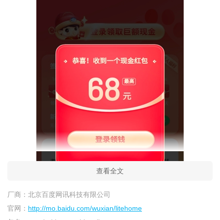
查看全文
厂商：
北京百度网讯科技有限公司
官网：
http://mo.baidu.com/wuxian/litehome