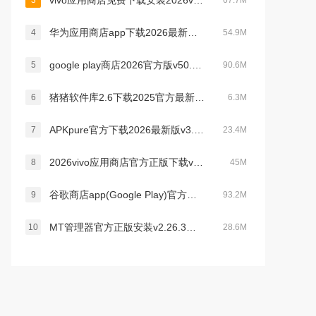
vivo应用商店免费下载安装2026v10.1.60.0最新版
3
67.7M
华为应用商店app下载2026最新版v16.1.1.301官方版
4
54.9M
google play商店2026官方版v50.3.28安卓正版
5
90.6M
猪猪软件库2.6下载2025官方最新版本v2.6安卓版
6
6.3M
APKpure官方下载2026最新版v3.20.6501安卓版本
7
23.4M
2026vivo应用商店官方正版下载v10.1.60.0最新版
8
45M
谷歌商店app(Google Play)官方安卓下载2026最新版v50.7.24官方安卓版
9
93.2M
MT管理器官方正版安装v2.26.3最新版本
10
28.6M