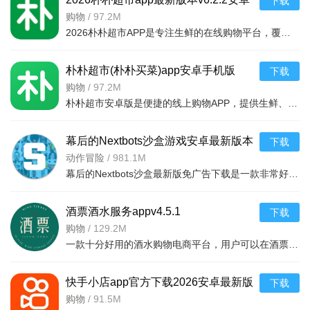
下载
最新版
购物
/
97.2M
2026朴朴超市APP是专注生鲜的在线购物平台，覆盖多城，30分钟极速配送。品类丰富含生鲜、日用品等，万款产品品质保障，天天特价月月大促。新人首单免邮送100元红包，更有秒杀、优惠券、秒付功能，冷链锁
朴朴超市(朴朴买菜)app安卓手机版
下载
v6.2.2安卓版
购物
/
97.2M
朴朴超市安卓版是便捷的线上购物APP，提供生鲜、日用等万款品质商品，每日特价、月月大促，新人首单免邮还送100元红包。支持30分钟闪电送达多区域，秒付通道结账快，更有完善售后保障，满足日常需求，轻松享
幕后的Nextbots沙盒游戏安卓最新版本
下载
v11.2.2 中文版
动作冒险
/
981.1M
幕后的Nextbots沙盒最新版免广告下载是一款非常好玩的3D沙盒建造冒险游戏，高度自由的玩法和丰富的游戏内容，可以带给玩家们更多的冒险体验，采用第一视角，玩家可以自由探索和冒险，可以构建自己的基地，
酒票酒水服务appv4.5.1
下载
购物
/
129.2M
一款十分好用的酒水购物电商平台，用户可以在酒票酒水服务app上选购各种酒品，平台上酒品种类丰富，还有超多折扣，海量名优酒品，低至9.9元。，用户可以在享受美酒的同时查阅相关酒品知识
快手小店app官方下载2026安卓最新版
下载
v7.2.40.481安卓最新版
购物
/
91.5M