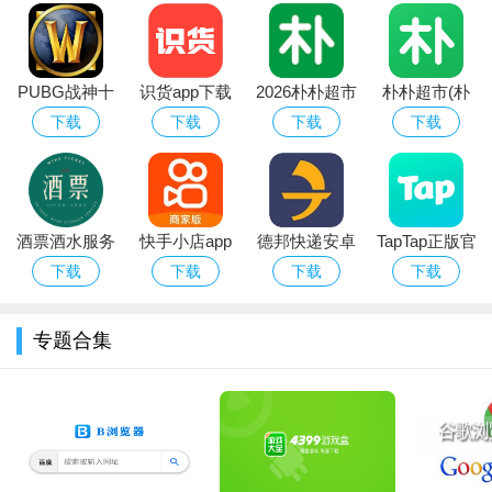
PUBG战神十
识货app下载
2026朴朴超市
朴朴超市(朴
字架下载安卓
官方正版最新
app最新版本
朴买菜)app安
下载
下载
下载
下载
免费版
版本
卓手机版
酒票酒水服务
快手小店app
德邦快递安卓
TapTap正版官
app
官方下载2026
版
方下载最新版
下载
下载
下载
下载
安卓最新版
本2026
专题合集
软件优势：
1.款非常好用的手机线上ai绘画小帮手，在线一键绘画。
2.丰富的模板素材，以及齐全的画笔工具，创作属于你的作
品。