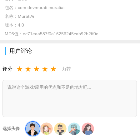
包名：
com.devmurati.muratiai
软件介绍：
名称：
MuratiAi
版本：
4.0
MuratiAI是一款使用人工智能生成动漫风格图像的移动应用程
MD5值：
ec71eaa587f0a16256245cab92b2ff0e
序。使用此应用程序，用户可以使用各种面部特征和表情创建独
特且自定义的动漫角色。该应用程序的 AI 算法可以快速轻松地生
用户评论
成高质量图像，使其成为动漫迷和艺术家的热门选择。
使用教程：
★
★
★
★
★
评分
力荐
1.下载安装MuratiAI App；
2.打开应用程序，点击主页上的“生成”按钮；
3.选择想要的风格类型；
4.点击“从相册中选取”或“拍照”上传头像；
5.等待App进行生成；
选择头像:
6.完成后，可以保存图片或分享到社交平台。