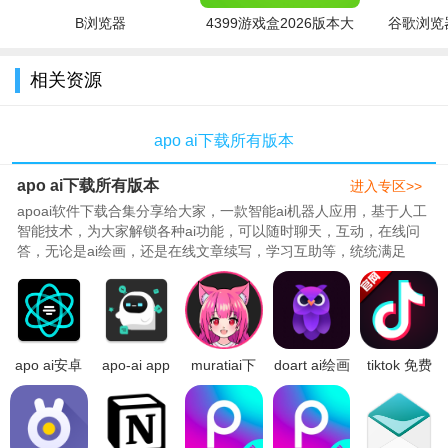
B浏览器
4399游戏盒2026版本大
谷歌浏览器
3.自动生成一幅非常有创意的图画哦!
全
4.确定喜欢的绘图风格，一键即可生成各种艺术作品。
相关资源
5.简单，高效，无需任何费用，想要什么风格，自定义选择。
apo ai下载所有版本
软件特色：
apo ai下载所有版本
进入专区>>
1.分享功能：用户可以将生成的二次元角色分享到社交平台。
apoai软件下载合集分享给大家，一款智能ai机器人应用，基于人工
2.生成二次元角色：该应用可生成高质量、逼真的二次元角色
智能技术，为大家解锁各种ai功能，可以随时聊天，互动，在线问
答，无论是ai绘画，还是在线文章续写，学习互助等，统统满足
图像。
你，致力于做大家掌上的智能助手，289特别整理了apoai软件下载
安装，apoai安卓下载，apoaiapp官方版下载等，希望满足大家的
3.多种风格选择：用户可以根据自己的偏好选择不同的风格进
下载需求！..
行生成。
4.自定义头像：用户可以通过上传自己的照片或头像，让App
apo ai安卓
apo-ai app
muratiai下
doart ai绘画
tiktok 免费
生成出与其相似的二次元角色。
中文版官方
下载官方
载中文官方
软件下载
下载观看
下载安装
2023最新版
2023最新版
2023安卓最
2024最新版
v2.7.0安卓
v2.4.3中文
v4.0安卓版
新版v1.0.0
v35.6.3 安
最新版
安卓版
安卓官方版
卓版