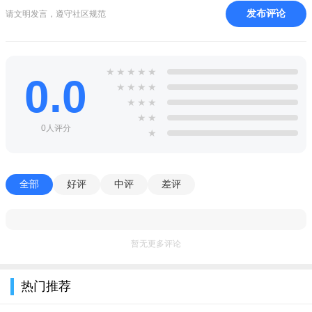
软件功能：
发布评论
请文明发言，遵守社区规范
只需要一段话
将您的灵感呈现出来
★
★
★
★
★
0.0
★
★
★
★
自由输入
★
★
★
将您的想法变为现实
★
★
0人评分
★
ai绘图
知识产权属于你
全部
好评
中评
差评
暂无更多评论
热门推荐