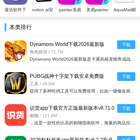
漫洽软件下
notion ai安
painter美易
美易painter
AquaMail邮
载2023官方
卓版下载中
照片编辑下
软件下载
件app下载
最新版
文官方2025
载官方2026
2026最新免
解锁专业版
本类排行
（brainhole）
最新版
最新版
费版v29.1.6
v1.58.0最新
v1.0.0官方
v0.6.3241最
v29.1.6安卓
安卓手机版
版
版
新版
版
Dynamons World下载2026最新版
下载
v1.12.62 安卓版
角色扮演
/
72.7M
Dynamons World2026最新版是卡通风格宠物养成战斗RPG手游，可免费获取皮卡丘、裂空座等神兽。玩法类似精灵宝可梦，能捕捉训练宝可梦，需考虑属性相克策略。支持实时PVP对战、世界BOSS超
PUBG战神十字架下载安卓免费版
下载
v7.68.0安卓免费版
工具
/
49.8M
提供了多种吃鸡工具可以免费使用，比如一键修改画质，调节游戏的各种参数，还可以提供一些其他实用功能，比如快速清理手机内存、手机加速等，优化手机性能，提供更流畅的游戏体验，
识货app下载官方正版最新版本v8.71.0
下载
安卓版
购物
/
121.6M
，这是一款性价比高的购物指南软件，海量的商品你都是可以选择的，用户可以看到很多的优惠的商品内容，各种正版资源可以在这里下载，由识货专业鉴别功能帮助你甄别，十分专业安全，需
2026朴朴超市app最新版本v6.2.2安卓