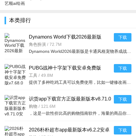
艺顺ai绘画
绘画下载
下载ai绘画
绘画下载
app下载官
2023最新版
2023最新版
2023最新免
方版2023最
v0.3.8免费
v1.2手机版
费版v2.0.1
本类排行
新版v2.5.0
官方版
安卓版
安卓版
Dynamons World下载2026最新版
下载
v1.12.62 安卓版
角色扮演
/
72.7M
Dynamons World2026最新版是卡通风格宠物养成战斗RPG手游，可免费获取皮卡丘、裂空座等神兽。玩法类似精灵宝可梦，能捕捉训练宝可梦，需考虑属性相克策略。支持实时PVP对战、世界BOSS超
PUBG战神十字架下载安卓免费版
下载
v7.68.0安卓免费版
工具
/
49.8M
提供了多种吃鸡工具可以免费使用，比如一键修改画质，调节游戏的各种参数，还可以提供一些其他实用功能，比如快速清理手机内存、手机加速等，优化手机性能，提供更流畅的游戏体验，
识货app下载官方正版最新版本v8.71.0
下载
安卓版
购物
/
121.6M
，这是一款性价比高的购物指南软件，海量的商品你都是可以选择的，用户可以看到很多的优惠的商品内容，各种正版资源可以在这里下载，由识货专业鉴别功能帮助你甄别，十分专业安全，需
2026朴朴超市app最新版本v6.2.2安卓
下载