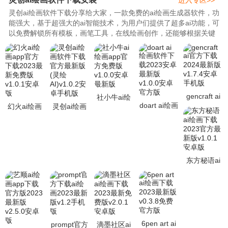
进入专区>>
灵创ai绘画软件下载分享给大家，一款免费的ai绘画生成器软件，功
能强大，基于超强大的ai智能技术，为用户们提供了超多ai功能，可
以免费解锁所有模板，画笔工具，在线绘画创作，还能够根据关键
词描述，快速生成各种与众不同的画作，289特别整理了灵创ai绘画
app官方版/安卓版/ios下载所有版本，希望满足大家的绘画需求！..
gencraft ai
社小牛ai绘
doart ai绘画
幻火ai绘画
灵创ai绘画
官方下载
画app官方
软件下载
app官方下
软件下载官
2024最新版
免费版
2023安卓最
载2023最新
方最新版(灵
v1.7.4安卓
v1.0.0安卓
新版v1.0.0
免费版
绘AI)v1.0.2
手机版
最新版
安卓官方版
v1.0.1安卓
安卓手机版
版
东方秘语ai
绘画下载
2023官方最
新版v1.0.1
安卓版
6pen art ai
prompt官方
滴墨社区ai