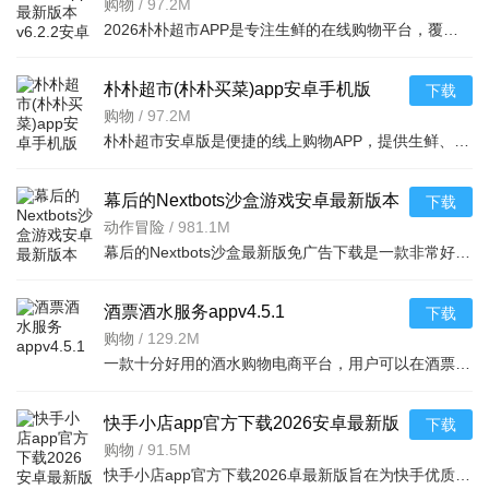
最新版
购物
/
97.2M
2026朴朴超市APP是专注生鲜的在线购物平台，覆盖多城，30分钟极速配送。品类丰富含生鲜、日用品等，万款产品品质保障，天天特价月月大促。新人首单免邮送100元红包，更有秒杀、优惠券、秒付功能，冷链锁
朴朴超市(朴朴买菜)app安卓手机版
下载
v6.2.2安卓版
购物
/
97.2M
朴朴超市安卓版是便捷的线上购物APP，提供生鲜、日用等万款品质商品，每日特价、月月大促，新人首单免邮还送100元红包。支持30分钟闪电送达多区域，秒付通道结账快，更有完善售后保障，满足日常需求，轻松享
幕后的Nextbots沙盒游戏安卓最新版本
下载
v11.2.2 中文版
动作冒险
/
981.1M
幕后的Nextbots沙盒最新版免广告下载是一款非常好玩的3D沙盒建造冒险游戏，高度自由的玩法和丰富的游戏内容，可以带给玩家们更多的冒险体验，采用第一视角，玩家可以自由探索和冒险，可以构建自己的基地，
酒票酒水服务appv4.5.1
下载
购物
/
129.2M
一款十分好用的酒水购物电商平台，用户可以在酒票酒水服务app上选购各种酒品，平台上酒品种类丰富，还有超多折扣，海量名优酒品，低至9.9元。，用户可以在享受美酒的同时查阅相关酒品知识
快手小店app官方下载2026安卓最新版
下载
v7.2.40.481安卓最新版
购物
/
91.5M
快手小店app官方下载2026卓最新版旨在为快手优质用户提供便捷的商品售卖服务，高效的将自身流量转化为收益，app拥有的功能很强大，店家可以在线查看所有的订单详情，软件拥有工作台，效率工具，客服消息等