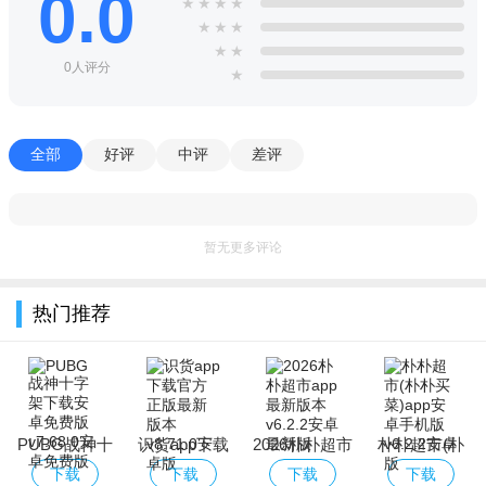
0.0
★
★
★
★
★
★
★
★
★
0人评分
★
全部
好评
中评
差评
暂无更多评论
热门推荐
PUBG战神十
识货app下载
2026朴朴超市
朴朴超市(朴
字架下载安卓
官方正版最新
app最新版本
朴买菜)app安
下载
下载
下载
下载