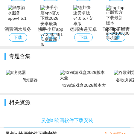
免费版
版本
卓手机版
酒票酒水服务
快手小店app
德邦快递安卓
TapTap正版官
app
官方下载2026
版
方下载最新版
下载
下载
下载
下载
安卓最新版
本2026
专题合集
B浏览器
谷歌浏览器
4399游戏盒2026版本大
全
相关资源
灵创ai绘画软件下载安装
灵创ai绘画软件下载安装