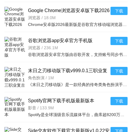
Google Chrome浏览器安卓版下载2026
下载
最新版浏览器v151.0.7922.6官方版
浏览器
/
18.0M
Chrome安卓版2026最新版是谷歌官方移动端浏览器，依托谷歌搜索与云服务，整合跨设备同步、AI智能浏览、安全
谷歌浏览器app安卓官方手机版
下载
v151.0.7922.6安卓版
浏览器
/
236.1M
谷歌浏览器安卓官方版由谷歌开发，支持账号同步书签密码等数据，可通过插件定制功能。内置谷歌搜索与翻译，
末日之刃移动版下载v999.0.1三职业复
下载
古传奇手游
角色扮演
/
1M
《末日之刃移动版》是一款经典的传奇类角色扮演手游，完美复刻端游热血玩法。玩家将扮演英雄在广阔魔幻世界
Spotify官网下载手机版最新版本
下载
v9.1.64.1676安卓版
影音
/
133.9M
Spotify是全球顶级音乐流媒体平台，曲库超8200万首正版歌曲，含多品类及数百万播客有声书，覆盖184个地区。
Side交友软件下载官方最新版v1.0.22安
下载