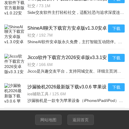
卓最新版
社交
/
73.1M
Side交友软件主打轻松社交，适配社恐与追求深度连接的用户。AI虚拟形象+面部捕捉缓解容貌焦虑，双人组队告别
ShineAI聊天下载官方安卓版v1.3.0安卓
下载
最新版
社交
/
192.7M
ShineAI软件安卓版永久免费，主打智能互动陪伴。搭载先进AI模型，对话自然细腻且长效记忆聊天细节。拥有多元
Jicco软件下载官方2026安卓版v3.3.1安
下载
卓最新版
社交
/
166.6M
Jicco是兴趣交友平台，支持同城交友、详细主页浏览与生活分享。亮点为海量用户实时互动、GAY友乐园、主播零
沙漏验机2026最新版下载v3.0.6 苹果设
下载
备验机工具
ios辅助工具
/
125.6M
沙漏验机是一款专为苹果设备（iPhone/iPad/iPod）打造的硬件检测与验机工具，能够快速识别设备型号、屏幕、
网站地图
返回首页