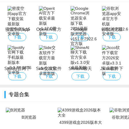
密度空间app
Operit AI官方
Google
谷歌浏览器
官方下载安装
下载安卓最新
Chrome浏览
app安卓官方
下载
下载
下载
下载
最新版2025
版
器安卓版下载
手机版
2026最新版浏
览器
Spotify官网下
Side交友软件
ShineAI聊天
Jicco软件下
载手机版最新
下载官方最新
下载官方安卓
载官方2026安
下载
下载
下载
下载
版本
版
版
卓版
专题合集
B浏览器
谷歌浏览器
4399游戏盒2026版本大