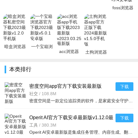
foss浏览器
app官方下
载2022最新
免费版v9.4
安
暗盒浏览器
一个宝箱浏
acc浏览器
土狗浏览器
私密空间下
览器官方下
app手机版
app官方正
载2023最新
载2023最新
下载2023最
版下载2024
版v1.2.0手
版v5.0.1安
本类排行
新版
最新版v1.5.
v2023.03
密度空间app官方下载安装最新版
下载
2025v2.5.15安卓版
社交
/
108.8M
密度空间是一款定位追踪类的软件，是家庭安全守护工具，软件内有实时位置共享与便捷对讲功能，使用前需双方
Operit AI官方下载安卓最新版v1.12.0最
下载
新版
工具
/
380.3M
Operit AI安卓最新版是集成任务管理、内容生成、翻译等功能的智能应用，以先进AI助力高效工作生活。亮点是支