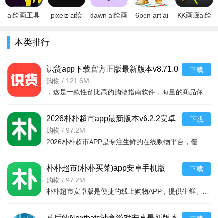
ai绘画工具
pixelz ai绘
dawn ai绘画
6pen art ai
KK画廊ai绘
Draft art下
画官方app
安卓下载
绘画下载
画软件下载
载2023最新
最新版
2022最新版
2023最新版
官方版
本类排行
版v1.5.1中
v1.2.19免费
v1.2.5免费
v0.3.8免费
(ArtRage)V1.
文免费版
中文版
版
官方版
识货app下载官方正版最新版本v8.71.0
下载
安卓版
购物
/
121.6M
，这是一款性价比高的购物指南软件，海量的商品你都是可以选择的，用户可以看到很多的优惠的商品内容，各种正版资源可以在这里下载，由识货专业鉴别功能帮助你甄别，十分专业安全，需
2026朴朴超市app最新版本v6.2.2安卓
下载
最新版
购物
/
97.2M
2026朴朴超市APP是专注生鲜的在线购物平台，覆盖多城，30分钟极速配送。品类丰富含生鲜、日用品等，万款产品品质保障，天天特价月月大促。新人首单免邮送100元红包，更有秒杀、优惠券、秒付功能，冷链锁
朴朴超市(朴朴买菜)app安卓手机版
下载
v6.2.2安卓版
购物
/
97.2M
朴朴超市安卓版是便捷的线上购物APP，提供生鲜、日用等万款品质商品，每日特价、月月大促，新人首单免邮还送100元红包。支持30分钟闪电送达多区域，秒付通道结账快，更有完善售后保障，满足日常需求，轻松享
幕后的Nextbots沙盒游戏安卓最新版本