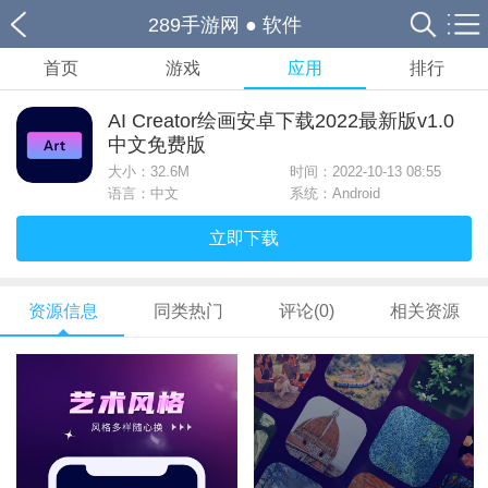
289手游网
●
软件
首页
游戏
应用
排行
AI Creator绘画安卓下载2022最新版v1.0
中文免费版
大小：
32.6M
时间：2022-10-13 08:55
语言：中文
系统：Android
立即下载
资源信息
同类热门
评论(0)
相关资源