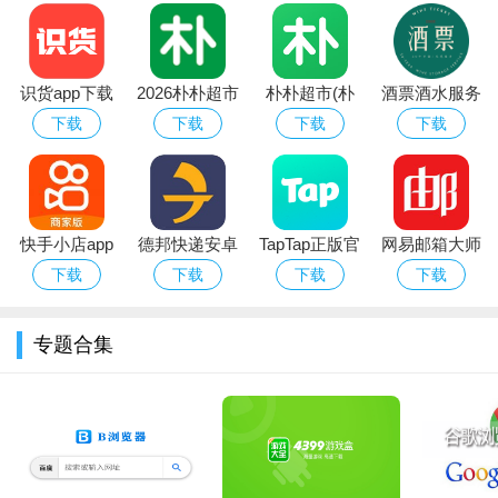
识货app下载
2026朴朴超市
朴朴超市(朴
酒票酒水服务
官方正版最新
app最新版本
朴买菜)app安
app
下载
下载
下载
下载
版本
卓手机版
快手小店app
德邦快递安卓
TapTap正版官
网易邮箱大师
官方下载2026
版
方下载最新版
安卓版
下载
下载
下载
下载
安卓最新版
本2026
软件亮点：
专题合集
1、可以选择一个白板，自由涂鸦，自由填涂，如同纸质画笔
涂鸦一样有趣；
2、软件中包含了数十种填涂底图，选择一张喜欢的，选择颜
色后就可以开始涂色了；
3、完成后可以保存进行分享，还可以后期修改颜色、内容，