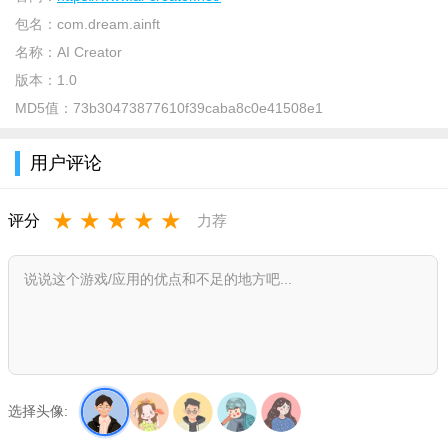
包名：
com.dream.ainft
名称：
AI Creator
版本：
1.0
软件介绍：
MD5值：
73b30473877610f39caba8c0e41508e1
AI Creator是一款AI作画软件，形象十分抽象但是AI对于颜色
用户评论
的把控十分到位。古有“点石成金”的神话故事，现在有款APP能
帮你实现“点字成画”的梦。能够让你脑海中的奇思妙想，变成肉
★
★
★
★
★
评分
力荐
眼可见的艺术图片，人人都能成为“艺术家”。
软件优势：
1.能激发出创意，给用户提供非常大的帮助
2.生成的图片，主要是偏抽象风格，相对精确和具体
3.在照片生成结束后，你可以将作品下载到本地，然后去装饰
书籍、房间或网站
选择头像:
软件功能：