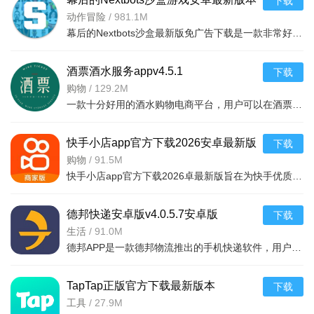
下载
v11.2.2 中文版
动作冒险
/
981.1M
幕后的Nextbots沙盒最新版免广告下载是一款非常好玩的3D沙盒建造冒险游戏，高度自由的玩法和丰富的游戏内容，可以带给玩家们更多的冒险体验，采用第一视角，玩家可以自由探索和冒险，可以构建自己的基地，
酒票酒水服务appv4.5.1
下载
购物
/
129.2M
一款十分好用的酒水购物电商平台，用户可以在酒票酒水服务app上选购各种酒品，平台上酒品种类丰富，还有超多折扣，海量名优酒品，低至9.9元。，用户可以在享受美酒的同时查阅相关酒品知识
快手小店app官方下载2026安卓最新版
下载
v7.2.40.481安卓最新版
购物
/
91.5M
快手小店app官方下载2026卓最新版旨在为快手优质用户提供便捷的商品售卖服务，高效的将自身流量转化为收益，app拥有的功能很强大，店家可以在线查看所有的订单详情，软件拥有工作台，效率工具，客服消息等
德邦快递安卓版v4.0.5.7安卓版
下载
生活
/
91.0M
德邦APP是一款德邦物流推出的手机快递软件，用户可以通过手机下单查单、跟踪及个人资料管理等基本功能，方便快捷。
TapTap正版官方下载最新版本
下载
2026v2.94.0-mkt#100300手机版
工具
/
27.9M