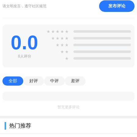
发布评论
请文明发言，遵守社区规范
1、-界面简洁合理，快捷顺畅。
2、-引入图像编辑或参考，切换到不中断接口的连续创作。
★
★
★
★
★
3、-高速图形工具（长方形、圆形、直线、柳叶笔）
0.0
★
★
★
★
4、-功能齐全的色调设定，满足多种绘画习惯
★
★
★
★
★
0人评分
★
全部
好评
中评
差评
暂无更多评论
热门推荐