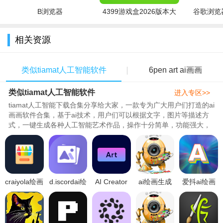
B浏览器
4399游戏盒2026版本大
谷歌浏览器
完善作品。
全
使用说明：
相关资源
1.首先，在APP中随意输入一个关键词或一段描述，比如“元
宇宙”。
类似tiamat人工智能软件
6pen art ai画画
2.再从中选择一个艺术风格，包括神秘、巴洛克、幻想艺术、
类似tiamat人工智能软件
进入专区>>
蒸汽朋克等等。
tiamat人工智能下载合集分享给大家，一款专为广大用户们打造的ai
画画软件合集，基于ai技术，用户们可以根据文字，图片等描述方
3.输入几段文字后，APP里头的AI技术能将枯燥的文本，瞬间
式，一键生成各种人工智能艺术作品，操作十分简单，功能强大，
变成创意十足的画作，而且画的主题跟文本内容十分吻合。
可以进行图片二次元创作，不受版权的限制，289特别整理了tiamat
软件下载，tiamat人工智能艺术下载，tiamatai画画下载，tiamat软
件官方/安卓/免费中文等所有版本，希望满足大家的绘画需求！..
craiyola绘画
d.iscordai绘
AI Creator
ai绘画生成
爱抖ai绘画
软件下载中
画官方下载
绘画安卓下
器免费版下
安卓下载
文2022最新
2022最新版
载2022最新
载2022最新
2022最新版
版v1.0.1安
v1.2.0安卓
版v1.0中文
版v1.0.0中
v1.2.6免费
卓版
版
免费版
文官方版
版