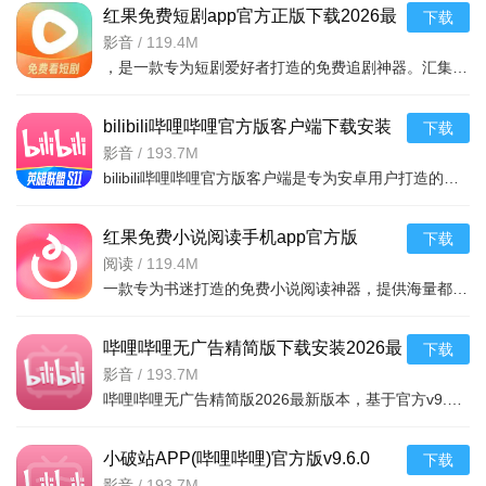
哔哩哔哩
弹幕互动体验最佳，追番看剧首选。
红果免费短剧app官方正版下载2026最
下载
腾讯视频
海量版权剧集，高清流畅不卡顿。
新版本v7.3.2.32 2026手机版
影音
/
119.4M
优酷视频
经典老剧齐全，独播综艺超丰富。
，是一款专为短剧爱好者打造的免费追剧神器。汇集海量热门短剧、独
爱奇艺
热门网剧抢先看，会员福利多。
芒果TV
独家综艺乐园，甜宠剧聚集地。
bilibili哔哩哔哩官方版客户端下载安装
下载
抖音
短视频刷不停，创意热点全掌握。
2026最新版本v9.6.0 2026安卓版
影音
/
193.7M
快手
老铁文化浓郁，生活记录更真实。
bilibili哔哩哔哩官方版客户端是专为安卓用户打造的高清视频播放与互动社区应用，涵盖番剧、电影、综艺、纪
爱艺播放器
万能格式解码，本地视频全能播。
硬核弹幕文化，老牌ACG社区。
AcFun
献络王
聚合全网资源，跨平台搜索神器。
红果免费小说阅读手机app官方版
下载
bilibili哔哩哔哩官方版客户端下载安装2026最新版本
v7.3.2.32 2026手机版免费小说阅读器
阅读
/
119.4M
特别说明
一款专为书迷打造的免费小说阅读神器，提供海量都市、玄幻、言情、悬疑等热
1.
安装前须知
：本版本为v9.3.0安卓官方正式版，请务必通过
哔哩哔哩无广告精简版下载安装2026最
下载
官网或本页面提供的安全链接下载，避免第三方渠道捆绑恶意插
新版本v9.6.0 2026手机版
影音
/
193.7M
件。安装时若提示“未知来源”，请在系统设置中临时开启“允许安
哔哩哔哩无广告精简版2026最新版本，基于官方v9.6.0内核深度优化，去除所有广告推送，保留核心视频播放、弹
装未知应用”，安装完成后建议关闭该权限。
2.
常见问题
：若出现闪退或卡顿，请先尝试清除应用缓存（设置-
小破站APP(哔哩哔哩)官方版v9.6.0
下载
存储-清除缓存）；播放视频无声音时，检查系统音量及应用
2026手机版
影音
/
193.7M