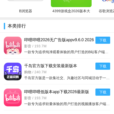
番剧、萌宅直播、经典影视、硬核游戏、数码评测、迷人宅舞、
B浏览器
4399游戏盒2026版本大
谷歌浏览器
原创音乐、深度专栏、动人相簿、时尚美妆、搞笑日常等海量内
容，更有其他神秘势力。
全
本类排行
【新番动画】
《辉夜大小姐想让我告白 第二季》《转生成为了只有乙女游
哔哩哔哩2026无广告版appv9.6.0 2026
下载
戏破灭Flag的邪恶大小姐》《神之塔》《动物新世代》《邪神与
手机版
影音
/
193.7M
一款专为追求纯净观看体验的用户打造的B站客户端。它去除了原版中的各类商业广告
厨二病少女 第二季》《公主连结》等多部四月热门新番登陆B
站！在此春暖花开之时来一同欣赏吧~
千岛官方版下载安装最新版本
下载
【国产动画】
2026v6.57.0 2026手机版
购物
/
240.7M
千岛官方版是一款集社交、兴趣社区与同城活动于一体的手机应用，2026年最新版本v6.57.0重磅上线。无论你是寻
春季国创齐上线！《百妖谱》《大理寺日志》《我开动物园
那些年》《嗜谎之神》《妖神记之黑狱篇》《望古神话之天选
哔哩哔哩低版本app下载2026最新版
下载
者》全部定档！bilibili独家等你来看~
v9.6.0 2026手机版
影音
/
193.7M
哔哩哔哩官方版2026下载同屏追番必备神器合集
一款专为追求轻量体验的用户打造的视频播放客户端，版本号9.6.0，在保留
软件名称
一句话优势