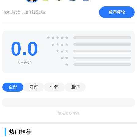
跟踪UP车主的精彩动态，与合作伙伴一起刷哔哩哔哩热点。
发布评论
请文明发言，遵守社区规范
享受音乐、视频和音频，以及各种流畅的视听体验。
原创专栏，下一个作者是你。
★
★
★
★
★
0.0
精彩弹幕评论，组队推出更多弹幕。
★
★
★
★
★
★
★
软件特色
★
★
0人评分
★
鬼畜区：二、三次元的鬼畜视频，填不上的脑洞，防不住的
高能。
音乐区：汇聚原创、翻唱、V家、演奏等众多门类的综合音乐
全部
好评
中评
差评
板块。
科技区：领略各界2265前沿科技，不同层面的纵向科普，技
暂无更多评论
术宅的聚集地。
舞蹈区：汇集了各国优秀舞蹈作品，也是国内最大的宅舞爱
热门推荐
好者聚集地。