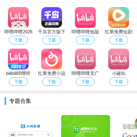
生活区：集合了各种运动日常、搞笑傻缺、趣味萌宠等内
容，更有各路手工绘画料理大神出没。
动画区：最多姿多彩的板块，主要内容以各种动漫评论杂
哔哩哔哩2026
千岛官方版下
哔哩哔哩低版
红果免费短剧
谈，MMD动画，MAD和独立动画短片为主。
无广告版app
载安装最新版
本app下载
app官方正版
下载
下载
下载
下载
本2026
2026最新版
下载2026最新
游戏区：汇聚各类风格UP主，为你带来丰富多样的游戏视
版本
频！秘籍攻略、精彩集锦，一切应有尽有。
番剧区：以最快、最新、最全的国内外动画，高清画质及流
bilibili哔哩哔
红果免费小说
哔哩哔哩无广
小破站
畅缓冲，成为广大二次元动漫爱好者追番看片的首选。
哩官方版客户
阅读手机app
告精简版下载
APP(哔哩哔
下载
下载
下载
下载
端下载安装
官方版
安装2026最新
哩)官方版
软件亮点
2026最新版本
版本
专题合集
【等等..这里是？】
哔哩哔哩追求做年轻人的潮流文化娱乐社区，常被昵称为“B
站”
致力于ACG等娱乐领域的原创及二创的内容分享，集结精彩