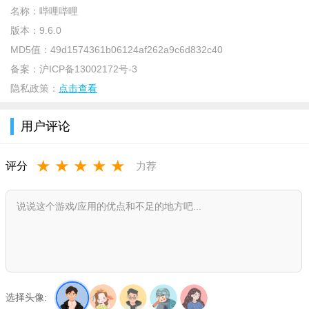
名称：
哔哩哔哩
版本：
9.6.0
MD5值：
49d1574361b06124af262a9c6d832c40
备案：
沪ICP备13002172号-3
隐私政策：
点击查看
用户评论
软件简介
★
★
★
★
★
评分
力荐
它是国内知名的弹幕视频分享站，常被动漫迷们昵称为
bilibili，B站，大型弹幕社交网站，专注ACG领域视频分享，许多
原创作品也在此诞生。 目前有番剧、动画、音乐、舞蹈、游戏、
科技、生活、鬼畜、时尚、娱乐、影视等众多分区。
软件功能
原创投稿，从今天起成为偶像。
选择头像:
丰富的戏剧和国产动画内容，迅速获得能量。