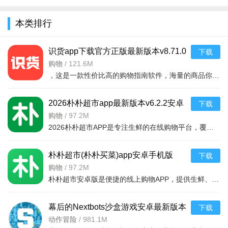
全
本类排行
识货app下载官方正版最新版本v8.71.0
下载
安卓版
购物
/
121.6M
，这是一款性价比高的购物指南软件，海量的商品你都是可以选择的，用户可以看到很多的优惠的商品内容，各种正版资源可以在这里下载，由识货专业鉴别功能帮助你甄别，十分专业安全，需
2026朴朴超市app最新版本v6.2.2安卓
下载
最新版
购物
/
97.2M
2026朴朴超市APP是专注生鲜的在线购物平台，覆盖多城，30分钟极速配送。品类丰富含生鲜、日用品等，万款产品品质保障，天天特价月月大促。新人首单免邮送100元红包，更有秒杀、优惠券、秒付功能，冷链锁
朴朴超市(朴朴买菜)app安卓手机版
下载
v6.2.2安卓版
购物
/
97.2M
海信信鸿X官方下载2024最新版优势
朴朴超市安卓版是便捷的线上购物APP，提供生鲜、日用等万款品质商品，每日特价、月月大促，新人首单免邮还送100元红包。支持30分钟闪电送达多区域，秒付通道结账快，更有完善售后保障，满足日常需求，轻松享
1、覆盖传统工作场景，审批智能与透明
幕后的Nextbots沙盒游戏安卓最新版本
下载
2、无缝连接ABCD，定制属于你的数据报表
v11.2.2 中文版
动作冒险
/
981.1M