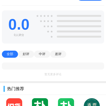
海信信鸿X官方下载2024最新版特色
工作场景无缝连接
★
★
★
★
★
0.0
支持语音会议、日程、待办、邮件、eHR审批等功能
★
★
★
★
★
★
★
移动社交互联时代
★
★
0人评分
★
群聊、通讯录、工作圈、应用四大核心功能，日常工作全面
覆盖
全部
好评
中评
差评
移动应用接入能力
高扩展性、各公司可根据业务需求和规范接入移动应用
海信信鸿X官方下载2024最新版亮点
暂无更多评论
1.移动社交互联时代
热门推荐
群聊、通讯录、工作圈、应用四大核心功能，日常工作全面
覆盖
2.工作场景无缝连接