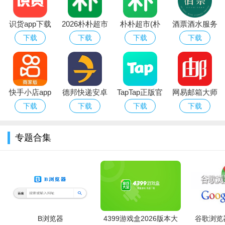
支持语音会议、日程、待办、邮件、eHR审批等功能
识货app下载
2026朴朴超市
朴朴超市(朴
酒票酒水服务
官方正版最新
app最新版本
朴买菜)app安
app
3.移动应用接入能力
下载
下载
下载
下载
版本
卓手机版
高扩展性、各公司可根据业务需求和规范接入移动应用
快手小店app
德邦快递安卓
TapTap正版官
网易邮箱大师
官方下载2026
版
方下载最新版
安卓版
下载
下载
下载
下载
安卓最新版
本2026
专题合集
B浏览器
4399游戏盒2026版本大
谷歌浏览器