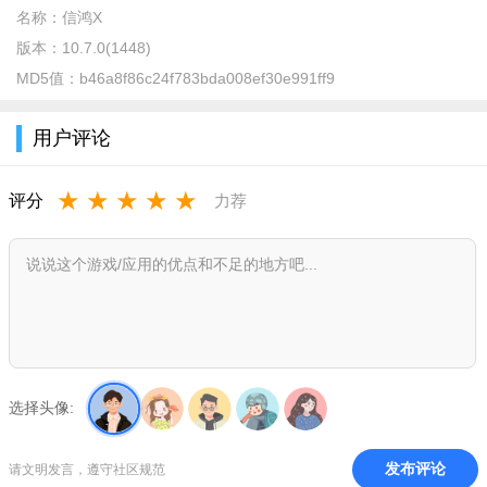
名称：
信鸿X
版本：
10.7.0(1448)
MD5值：
b46a8f86c24f783bda008ef30e991ff9
用户评论
海信信鸿X官方下载2024最新版说明
★
★
★
★
★
信鸿xapp是为海信集团内部员工打造的办公软件，让移动办
评分
力荐
公更加的智慧靠谱，软件支持多端登录，大家可以在这里更好的
进行协同工作，拥有企业通讯录，可以更好的进行交流沟通，在
这里查看自己的日程和待办事项等等，让你工作更高效。
海信信鸿X官方下载2024最新版介绍
全新移动办公体验，开启海信移动化、社会化互联时代，打
造新一代智能协同办公云。海信自携手云之家之初，便构建连接7
选择头像:
万人的移动办公门户“信鸿”，为集团的业务发展提供高效协同环
境。
发布评论
请文明发言，遵守社区规范