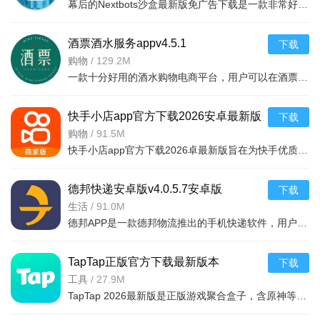
幕后的Nextbots沙盒最新版免广告下载是一款非常好玩的3D沙盒建造冒险游戏，高度自由的玩法和丰富的游戏内容，可以带给玩家们更多的冒险体验，采用第一视角，玩家可以自由探索和冒险，可以构建自己的基地，
3、扁平、无边界的分享交流，凝聚团队，共同成长
4、预装信鸿移动应用，更提供专业的接入能力，与所有应用
酒票酒水服务appv4.5.1
下载
无缝对接
购物
/
129.2M
一款十分好用的酒水购物电商平台，用户可以在酒票酒水服务app上选购各种酒品，平台上酒品种类丰富，还有超多折扣，海量名优酒品，低至9.9元。，用户可以在享受美酒的同时查阅相关酒品知识
5、视频会议、语音会议，多种会议模式，高效沟通
快手小店app官方下载2026安卓最新版
下载
v7.2.40.481安卓最新版
购物
/
91.5M
快手小店app官方下载2026卓最新版旨在为快手优质用户提供便捷的商品售卖服务，高效的将自身流量转化为收益，app拥有的功能很强大，店家可以在线查看所有的订单详情，软件拥有工作台，效率工具，客服消息等
德邦快递安卓版v4.0.5.7安卓版
下载
生活
/
91.0M
德邦APP是一款德邦物流推出的手机快递软件，用户可以通过手机下单查单、跟踪及个人资料管理等基本功能，方便快捷。
TapTap正版官方下载最新版本
下载
2026v2.94.0-mkt#100300手机版
工具
/
27.9M
TapTap 2026最新版是正版游戏聚合盒子，含原神等海量大作，更新及时。有平台+游戏双重福利，定期推主题权益；内置地图/配队/找搭子工具及安装包管理，提升体验。支持多登录保障安全，青少年模式兼顾不