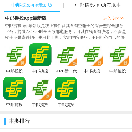
需其他支付，选择下拉框对应的支付方式。
中邮揽投app最新版
中邮揽投app所有版本
5.如需拍照、电子签收、身份验证等功能，点击下方对应的按
中邮揽投app最新版
进入专区>>
钮。
中邮揽投app最新版是线上投件及其查询空箱子的综合型综合服务
平台，提供7×24小时全天候邮递服务，可以在线查询快递，不管是
6.点击确认提交进行妥投操作。
收件还是寄件均可使用此工具，实时跟踪服务，不用担心自己的快
件丢失，还能在线办理各类业..
中邮揽投
中邮揽投
2026新一代
中邮揽投
中邮揽投
app官方下
app2026官
中邮揽投
app官方下
2026最新版
载最新版
方最新版本
app官方下
载最新版
本v1.4.67手
v1.4.67手机
v1.4.67最新
载最新版
v1.4.67手机
机安卓版
华为
安
v1.4.
安卓
中邮揽投
中邮揽投
中邮揽投
appv1.4.67
v1.4.67最新
v1.4.67新版
官方最新免
手机版
本下载安卓
本类排行
费版v1.4.67
v1.4.67安卓
版v1.4.67最
最
最新