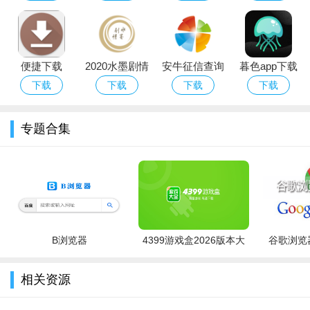
方下载最新版
(1) 公安交管类邮件。直接跳转特殊邮件反馈界面。界面未能
本
展示寄达地时，应点击手动选择按钮，选择寄达地、支付方式
等；输入反向单号进行返单号校验，点击确认提交妥投，返单号
便捷下载
2020水墨剧情
安牛征信查询
暮色app下载
检验成功，妥投该邮件。返单号校验失败时，点击返回按钮，直
app2026最新
大全
官方2026安卓
下载
下载
下载
下载
接返回到妥投反馈界面。
版本
版（暮瑟）
(2) 返单邮件。直接跳转返单收寄界面。界面未展示寄达地，
专题合集
则点击手动选择按钮，选择寄达地。输入反向单号进行校验，点
击确认，返单号校验成功，返回妥投反馈界面继续实施妥投操
作；返单号校验失败，点击返回，该邮件为省内邮件时，可继续
实施妥投操作，非省内邮件时直接提示妥投失败。
邮件为电子返单时，点击提示框的确定按钮实施拍照操作
B浏览器
4399游戏盒2026版本大
谷歌浏览器
后，再进行妥投操作。
全
上述邮件，如有到付或者代货时。如需要修改金额，点击修
相关资源
改按钮，进行修改操作；选择支付方式，默认现金支付操作。如