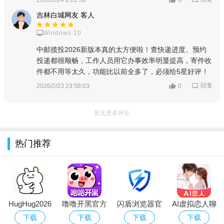
信息反馈作业。
吉林白城网友 客人
单件妥投
Windows 10
1.选择签收方式、代收关系（他人代收时须选代收关系）、自
中邮揽投2026新版本真的太方便啦！查快递进度、预约
提点（需选择具体自提点）等，如有签收人，输入签收人姓名。
投递都很顺畅，工作人员用它办事效率明显提高，寄件收
件都不用等太久，功能比以前全多了，必须给5星好评！
妥投反馈信息的适用范围本次升级实施了调整，具体可见：邮政
回复
2026/2/23 23:58:03
0
新一代妥投原因适用范围0320
2.在APP投递反馈界面，输入妥投的邮件号。输入框默认“扫
暂无更多评论
描枪扫描”录入。如采用手机等非红外线扫描设备，则可点击“扫
描图形”进行邮件号扫描操作。采用手输时，点击切换手输按钮切
热门推荐
换操作。
输入成功，点击查询按钮进行查询操作。
3.普通邮件直接展示到界面上。扫描错误时，点击条目右侧
的“垃圾桶”标志可实施信息删除。
HugHug2026
噜噜开黑官方
闪盾浏览器官
AI虚拟恋人聊
最新版
版下载
方版下载
天陪伴app官
下载
下载
下载
下载
4.特殊邮件反馈：