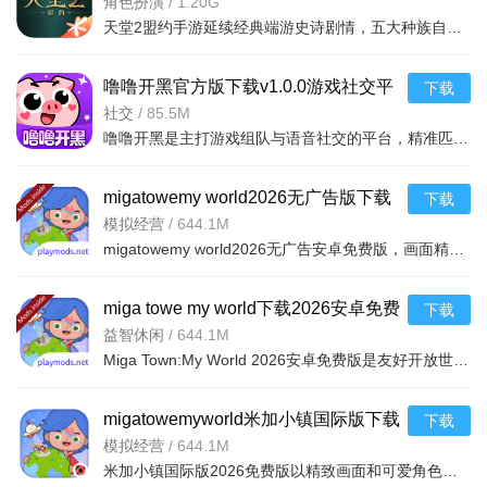
正版开放世界血盟团战手游
角色扮演
/
1.20G
天堂2盟约手游延续经典端游史诗剧情，五大种族自由转职，无缝亚丁大陆探索，血盟千人攻城、自由交易、离线挂
噜噜开黑官方版下载v1.0.0游戏社交平
下载
台
社交
/
85.5M
噜噜开黑是主打游戏组队与语音社交的平台，精准匹配热门手游玩家，高清低延迟语音连麦，设御姐甜妹等多样声
migatowemy world2026无广告版下载
下载
安卓免费版v1.100最新安卓版本
模拟经营
/
644.1M
migatowemy world2026无广告安卓免费版，画面精致角色可爱，沉浸活力小镇。可与好友合作挑战，多场景自由探
miga towe my world下载2026安卓免费
下载
版v1.100安卓最新版
益智休闲
/
644.1M
Miga Town:My World 2026安卓免费版是友好开放世界，卡通画风萌趣。高自由度沙盒建造，可装饰家园、体验多场
migatowemyworld米加小镇国际版下载
下载
2026免费版v1.100安卓最新版
模拟经营
/
644.1M
米加小镇国际版2026免费版以精致画面和可爱角色，让玩家沉浸活力小镇。圣诞主题亮点十足，可装饰小屋、与雪