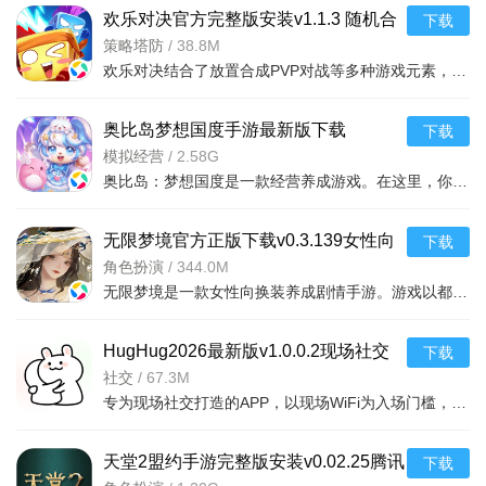
欢乐对决官方完整版安装v1.1.3 随机合
下载
成骰子布洛克塔防PVP竞技手游
策略塔防
/
38.8M
欢乐对决结合了放置合成PVP对战等多种游戏元素，能让玩家轻松解压，随时随地来一场酣畅淋漓的劲爽PK。游戏对
奥比岛梦想国度手游最新版下载
下载
v3.0.26060202休闲模拟经营游戏
模拟经营
/
2.58G
奥比岛：梦想国度是一款经营养成游戏。在这里，你能每日换装，搭配多种风格；可自由布置家园，享受田园生活
无限梦境官方正版下载v0.3.139女性向
下载
换装恋爱游戏
角色扮演
/
344.0M
无限梦境是一款女性向换装养成剧情手游。游戏以都市异能为背景，玩家将扮演拥有穿梭梦境异能的角色，加入异
HugHug2026最新版v1.0.0.2现场社交
下载
交友软件
社交
/
67.3M
专为现场社交打造的APP，以现场WiFi为入场门槛，精准锁定同Livehouse或音乐现场的真实在
天堂2盟约手游完整版安装v0.02.25腾讯
下载