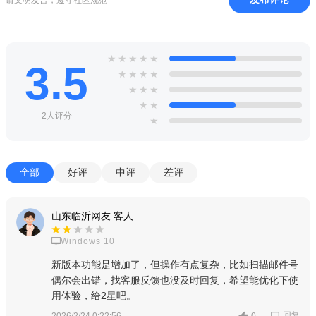
方便快捷
提供7×24小时全天候邮递服务，超越时空限制，轻松省时！
★
★
★
★
★
网点密布
3.5
★
★
★
★
★
★
★
3000+个投递点遍布城市，随时待命，再也不等快递员！
★
★
软件亮点
2人评分
★
每个快件的信息都可以直接在这个应用上面进行查看，在平
常的投递工作中就可以更加高效的完成工作里面的要求。
全部
好评
中评
差评
每天都能直接的从这里了解到每天工作的任务量，而且能够
直接的通过这个应用快速的给所有的收件人发送时间的消息。
山东临沂网友 客人
相关说明
Windows 10
操作菜单
新版本功能是增加了，但操作有点复杂，比如扫描邮件号
偶尔会出错，找客服反馈也没及时回复，希望能优化下使
登录中邮揽投APP投递模块，点击【投递反馈】，进入相关
用体验，给2星吧。
界面，可实施单个邮件妥投、批量邮件妥投及大宗邮件妥投的的
回复
2026/2/24 0:22:56
0