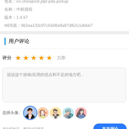
包名：
cn.chinapost.jdpt.pda.pickup
· 先期覆盖邮政国内小包揽收、投递两大生产作业环节
名称：
中邮揽投
· 包括邮件信息下载、邮件勾挑下段、投递信息实时反馈、电
版本：
1.4.67
话预约管理、投递时限管理、投递任务提醒、投递人员位置与外
MD5值：
962ea133c97c5448a9a87dfb2c1dbbb7
勤行走路线采集管理等业务功能.
用户评论
· 后期根据业务发展的需要逐步搭载报刊收订、代收货款、名
址收集、营销辅助等功能.
★
★
★
★
★
评分
力荐
软件功能
方便居民
旨在为社区居民提供最后一公里的便捷物流服务，打造24小
时智慧社区便民服务平台！
功能强大
选择头像:
涵盖大部分的个人银行业务功能，并且在不断的新增和创
新！
发布评论
请文明发言，遵守社区规范