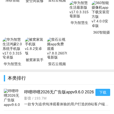
博联智能
萤石云视频
爱空间装修
糖
v5.3.6
app下载官
监控下载手
app下载安
appv8.27.0
方最新版
机版
装最新版
安卓官方版
v1.8.32.8f931f7
appv7.8.0.260703
v7.3.6安卓
版
华为智慧生
活最新版
360智能摄
v17.0.3.315
像机app下
最新版
载安装官方
版v7.4.0.0
安
被窝家装手
华为智慧生
萤石云视频
机版v1.8.2
活鸿蒙2.0系
app免费观
安卓版
统手机版
看
本类排行
v17.0.3.315
v7.8.0.260703
最新版
哔哩哔哩2026无广告版appv9.6.0 2026
下载
手机版
影音
/
193.7M
一款专为追求纯净观看体验的用户打造的B站客户端。它去除了原版中的各类商业广告