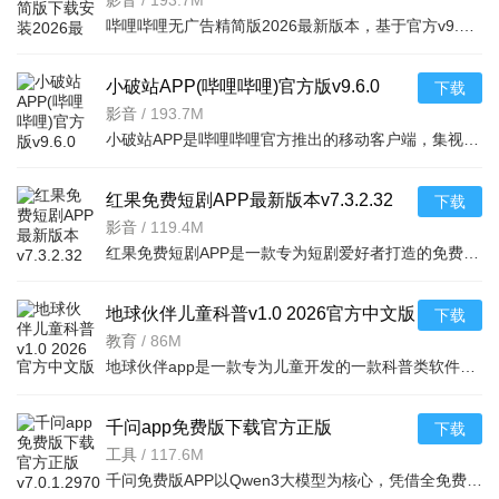
新版本v9.6.0 2026手机版
影音
/
193.7M
哔哩哔哩无广告精简版2026最新版本，基于官方v9.6.0内核深度优化，去除所有广告推送，保留核心视频播放、弹
小破站APP(哔哩哔哩)官方版v9.6.0
下载
2026手机版
影音
/
193.7M
小破站APP是哔哩哔哩官方推出的移动客户端，集视频播放、弹幕互动、社区交流于一体。它拥有海量高清视频资源
红果免费短剧APP最新版本v7.3.2.32
下载
2026安卓版
影音
/
119.4M
红果免费短剧APP是一款专为短剧爱好者打造的免费追剧神器，提供海量高清短剧资源，涵盖甜宠、逆袭、战神、穿
地球伙伴儿童科普v1.0 2026官方中文版
下载
教育
/
86M
地球伙伴app是一款专为儿童开发的一款科普类软件，学习关于很多动物的知识，培养孩子们对爱好大自然，保护动
千问app免费版下载官方正版
下载
v7.0.1.2970最新版
工具
/
117.6M
千问免费版APP以Qwen3大模型为核心，凭借全免费的核心能力、多场景覆盖的功能与深度的阿里生态融合，成为无