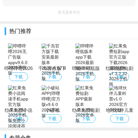
暂无更多评论
热门推荐
哔哩哔哩2026
千岛官方版下
哔哩哔哩低版
红果免费短剧
无广告版app
载安装最新版
本app下载
app官方正版
下载
下载
下载
下载
本2026
2026最新版
下载2026最新
版本
红果免费小说
小破站
红果免费短剧
地球伙伴儿童
阅读手机app
APP(哔哩哔
APP最新版本
科普
下载
下载
下载
下载
官方版
哩)官方版