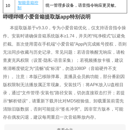
智能音箱控
统一管理多设备，语音指令响应更灵敏。
10
制
哔哩哔哩小爱音箱提取版app特别说明
本提取版基于v9.3.0，专为小爱音箱优化，仅支持语音指令操
作。安装时请确保音箱系统版本≥1.74，并关闭“纯净模式”以避免
拦截。首次使用需在手机端“小爱音箱”App内完成账号授权，否则
无法同步收藏与历史记录。常见问题：若语音唤醒无响应，请检
查麦克风权限（设置-隐私-语音采集）；若视频播放卡顿，建议
将清晰度锁定为“流畅”或“标清”，勿选1080P（音箱硬件不支
持）。注意：本版已移除弹幕、直播及会员购功能，部分番剧因
版权限制无法播放属正常现象。安装技巧：将APK放入U盘根目
录，通过“文件管理-安装包”路径安装，切勿直接双击打开；若提
示“解析错误”，请重新下载并比对MD5校验值。卸载重装前需先
清除旧版数据，否则可能提示“签名冲突”。因非官方版本，可能
存在偶发闪退，建议每周重启一次音箱释放内存。