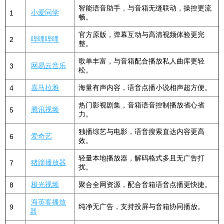
智能语音助手，与音箱无缝联动，操控更流
小爱同学
1
畅。
官方原版，弹幕互动与高清视频体验更完
哔哩哔哩
2
整。
歌单丰富，与音箱配合播放私人曲库更轻
网易云音乐
3
松。
喜马拉雅
海量有声内容，语音点播小说相声超方便。
4
热门影视剧集，音箱语音控制播放省心省
腾讯视频
5
力。
独播综艺与电影，语音搜索直达内容更高
爱奇艺
6
效。
轻量本地播放器，解码格式多且无广告打
猪蹄播放器
7
扰。
极光视频
聚合全网资源，配合音箱语音点播更快捷。
8
海英客播放
纯净无广告，支持投屏与音箱协同播放。
9
器