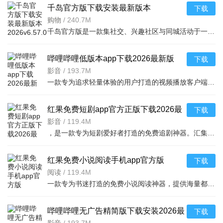
千岛官方版下载安装最新版本
下载
2026v6.57.0 2026手机版
购物
/
240.7M
千岛官方版是一款集社交、兴趣社区与同城活动于一体的手机应用，2026年最新版本v6.57.0重磅上线。无论你是寻
哔哩哔哩低版本app下载2026最新版
下载
v9.6.0 2026手机版
影音
/
193.7M
一款专为追求轻量体验的用户打造的视频播放客户端，版本号9.6.0，在保留
红果免费短剧app官方正版下载2026最
下载
新版本v7.3.2.32 2026手机版
影音
/
119.4M
，是一款专为短剧爱好者打造的免费追剧神器。汇集海量热门短剧、独
红果免费小说阅读手机app官方版
下载
v7.3.2.32 2026手机版免费小说阅读器
阅读
/
119.4M
一款专为书迷打造的免费小说阅读神器，提供海量都市、玄幻、言情、悬疑等热
哔哩哔哩无广告精简版下载安装2026最
下载