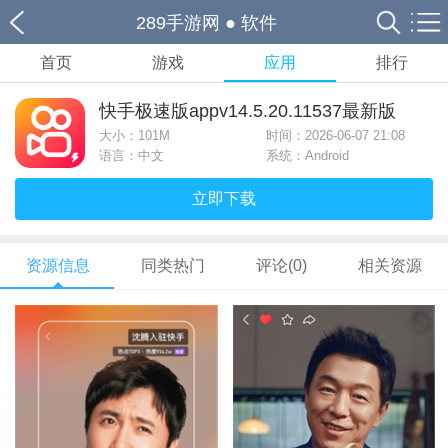
289手游网
●
软件
首页
游戏
应用
排行
快手极速版appv14.5.20.11537最新版
大小：
101M
时间：2026-06-07 21:08
语言：中文
系统：Android
立即下载
资源信息
同类热门
评论(0)
相关资源