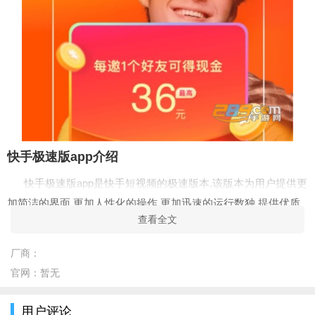
快手极速版app介绍
快手极速版app是快手短视频的极速版本,该版本为用户提供更
加简洁的界面,更加人性化的操作,更加迅速的运行数独.提供优质
查看全文
高清的短视频内容,贴合现代年轻人的观看体验.感兴趣的朋友可以
来下载.
厂商：
快手极速版app优势
官网：
暂无
「搜索“春节” 翻新过年方式」
用户评论