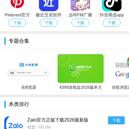
Pinterest官方
极近交友软件
达咩FM广播
抖音精选app
下载最新版本
官方下载2026
剧官网免费下
官方下载2026
下载
下载
下载
下载
2026
最新版
载
最新版本
专题合集
快手极速版app特色
1.超小安装包,快速下载.几乎不占手机内存,浏览更省流量,运行
丝滑流畅.
2.明星入驻,达人齐聚,能歌善舞的小姐姐小哥哥,文武双全的才
B浏览器
4399游戏盒2026版本大
谷歌浏览器
艺大咖......有颜有才艺,有料又有趣.
全
3.海量视频精挑细选,智能算法精准推荐.看流行的,玩热门的,只
本类排行
看你想看的视频.
4.主播就在眼前,与你热力互动.直播间PK新玩法频出,即时对战
Zalo官方正版下载2026最新版
下载
v26.06.02安卓版
社交
/
65.1M
刺激好看,谁赢由你说了算!更有主播不定时壕气发红包呦~