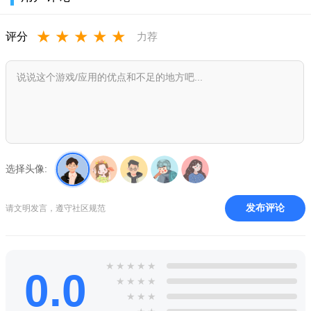
看天南地北的年味，体验新潮酷炫的年俗~
「大大大红包，塞满整个春节」
★
★
★
★
★
评分
力荐
1月29日起，上快手，”攒牛气“，5亿现金红包人人有！
除夕当天，每60秒发百万红包，至多可领一万元！
大年初一继续上快手，更多惊喜更多好运砸向你！
「每晚8点快手超级直播，好戏不停歇」
2月1日起，26场超级直播，明星达人陪你过年～
选择头像:
「神仙魔表，花式拜大年」
发布评论
请文明发言，遵守社区规范
春节专属魔法表情，拍到上瘾，玩个过瘾，一起迎好运~
「精彩直播，满屏红包雨」
★
★
★
★
★
熟悉的，新鲜的，超多直播让你新年更有趣，红包拿不停~
0.0
★
★
★
★
★
★
★