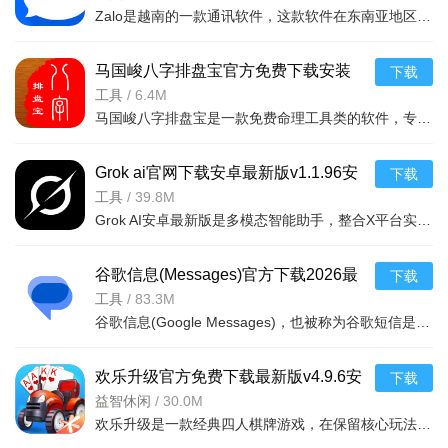
Zalo是越南的一款通讯软件，这款软件在东南亚地区深受欢迎，软件内有聊天互动、语音视频通话、社交动态、Za
5.众多热门综艺节目认证,超好玩的短视频社区.只要有账号就
可以快速的免费观看!
马国峻八字排盘宝官方免费下载安装
下载
v2026.5.27安卓版
工具
/
6.4M
快手极速版app亮点
马国峻八字排盘宝是一款免费命理工具类的软件，专注于八字排盘与运势分析，通过输入出生信息自动生成八字命
【超赚】
Grok ai官网下载安卓最新版v1.1.96安
邀请朋友下载极速版，你赚TA也得，邀请多奖励多，红包拿
下载
卓版
工具
/
39.8M
不停！
Grok AI安卓最新版是多模态智能助手，整合X平台实时信息，提供基础/付费版本。支持智能对话、图像分析生成、
新用户首次登陆快手极速版，可获得新人现金红包，支持提
现到微信。
谷歌信息(Messages)官方下载2026最
下载
新版v20260707安卓版
工具
/
83.3M
在快手极速版看视频还能赚金币，看的多赚的多！
谷歌信息(Google Messages)，也被称为谷歌短信是谷歌官方开发的一款短信与RCS即时通讯应用，替代传统SMS/MM
【超好看】
欢乐升级官方免费下载最新版v4.9.6安
下载
海量视频精挑细选，智能算法精准推荐。看超流行的，玩超
卓版
益智休闲
/
30.0M
热门的，只看你想看的视频。
欢乐升级是一款经典四人棋牌游戏，在保留核心玩法基础上进行创新升级，提供清新视觉体验与欢快背景音乐，支
主播就在眼前，与你热力互动。直播间PK新玩法频出，即时