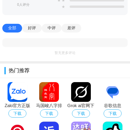
★
★
0人评分
★
全部
好评
中评
差评
暂无更多评论
热门推荐
Zalo官方正版
马国峻八字排
Grok ai官网下
谷歌信息
下载2026最新
盘宝官方免费
载安卓最新版
(Messages)
下载
下载
下载
下载
版
下载安装
官方下载2026
最新版