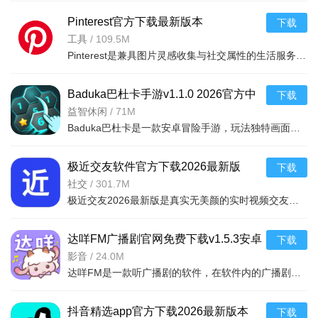
对战刺激好看，谁赢由你说了算！更有主播不定时 壕气发红包呦
Pinterest官方下载最新版本
下载
~
2026v14.26.0安卓版
工具
/
109.5M
Pinterest是兼具图片灵感收集与社交属性的生活服务平台，瀑布流界面呈现海量优质资源，跨平台同步。支持主题
快手极速版app简介
小安装包，极速下载。浏览更省流量，运行丝滑流畅。这里
Baduka巴杜卡手游v1.1.0 2026官方中
下载
汇聚全网最热最好玩短视频。“嘴巴嘟嘟”一夜爆火，“白了佛伦”的
文版
益智休闲
/
71M
Baduka巴杜卡是一款安卓冒险手游，玩法独特画面精美，让你在奇幻世界中自由探索，轻松上手适合休闲玩家下载
真相在这此揭晓，还有帅哥、美女、萌宠、舞蹈、搞笑、二次
元.......更多好玩视频等你品鉴，更多精彩内容等你发现！
极近交友软件官方下载2026最新版
下载
v1.3.4安卓版
社交
/
301.7M
极近交友2026最新版是真实无美颜的实时视频交友软件，实名认证打造纯粹环境。支持附近/兴趣匹配，每日限量推
达咩FM广播剧官网免费下载v1.5.3安卓
下载
版
影音
/
24.0M
达咩FM是一款听广播剧的软件，在软件内的广播剧资源丰富且齐全，涵盖原耽、BG言情、GL、四爱等多种类型，还
抖音精选app官方下载2026最新版本
下载