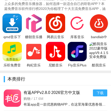
上众多的免费音乐播放器，如何选择一款适合自己的听歌APP？本
篇免费音乐软件排行榜2020为你梳理了十大主流免费音乐APP，涵
盖QQ音乐、网易云音乐、酷狗音..
qmd音乐下
糖朝音乐播
网易云音乐
库客音乐
bandlab中
载器最新版
放器0.0.36
破解版爱吾
app最新版
文版下载
2022官方版
音乐播放器
破解
v4.1.7安卓
2026安卓免
v1.7.2手机
2021v8.1.10
版
费版
版
v11.28.2
乐听免费音
枸杞音乐
尼酷音乐
Fly音乐Plus
酷我音乐
乐软件下载
appv1.0.5最
app官方内
app免费音
2022豪华版
官方最新版
新版
购版v1.1.2
乐软件下载
appV9.4.1.5
本类排行
v1.0最新安
2025最新版
安卓免费版
有返APPv2.8.0 2026官方中文版
下载
购物
/
17.6M
有返app是一款优惠购物APP，在这里海量优惠卷领不停，购物优惠折上折。让你有最实惠的购物体验。同时分享他