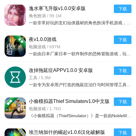
逸水寒飞升版v1.0.0安卓版
下载
角色扮演
/
99.1M
一款非常好玩的玄幻仙侠题材的角色扮演手机游戏，游戏有着唯美精致的画面，多样化的剧情任务
夜v1.0.0游戏
下载
电脑游戏
/
697M
一款由日本厂家日本一软件制作的恐怖冒险游戏，玩家将扮演一名年幼的小女孩，在夜晚的城镇中寻找失
改掉拖延症APPV1.0.0 安卓版
下载
工具
/
5.9M
一款专为安卓用户打造的拖延症治疗与时间管理工具，通过科学打卡和任务拆分帮助用户提升自律
小偷模拟器Thief Simulatorv1.0中文版
下载
电脑游戏
/
1.76G
《小偷模拟器（ThiefSimulator）》是一款由NobleMuffins开发、PlayWayS.A.发行的开放世界潜行模拟游戏。在游
埃兰纳加什的崛起v1.0.6汉化破解版
下载