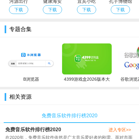
河源出行
健康海安
宜宾小吃
孔子博物馆
app（海安卫
下载
下载
下载
下载
计委官方
APP）
专题合集
B浏览器
4399游戏盒2026版本大
谷歌浏览器
全
相关资源
免费音乐软件排行榜2020
免费音乐软件排行榜2020
进入专区>>
在2020年，免费音乐软件依然是广大音乐爱好者的刚需。面对市面