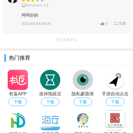
Windows 10
呵呵好的
回复
2021/4/13 6:56:26
0
暂无更多评论
热门推荐
有返APP
改掉拖延症
隐私蒙面侠
手游自动点击
APP
app
器安卓版apk
下载
下载
下载
下载