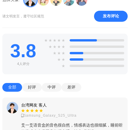
使用界面清新简洁，播放操作便捷顺畅，给你更爽的音乐体
验。
发布评论
请文明发言，遵守社区规范
【正版高品乐库】
千万量级的正版高品音乐，酷狗音乐，就是歌多！
★
★
★
★
★
3.8
★
★
★
★
全新内容
★
★
★
搜索及高速下载
★
★
4人评分
★
优化歌曲搜索准确度，智能化节约带宽，可关闭网络功能，8
源极速下载
全部
好评
中评
差评
完美音乐播放
支持本地播放，兼容所有音频文件，超完美音质，音乐播放
台湾网友 客人
更动听
Samsung_Galaxy_S25_Ultra
迷你界面更精致
爻一爻语音盒的音色很自然，情感表达也很细腻，睡前听