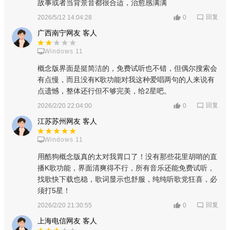
界面更酷、绚丽流行;保持了Vista和XP下的完美表现，让人耳
故事或者当背景音都很合适，治愈感满满
目一新
回复
2026/5/12 14:04:28
0
广西南宁网友 客人
卡拉OK终极体验
Windows 11
酷狗独创“动感歌词”技术，轻松享受制作过程，体验卡拉OK
精准时代
概念版界面是挺简洁的，免费试听也不错，但偶尔搜索会
有点慢，而且没有K歌功能对我这种爱唱两句的人来说有
小编评测
点遗憾，整体还行但不够完美，给2星吧。
回复
2026/2/20 22:04:00
0
与手机正式版酷狗音乐相比，概念版抛弃了直播，K歌等一些
臃肿功能，保留了听歌与个人纯净听歌功能，桌面显示歌词等
江苏苏州网友 客人
等！为一直在寻找纯净版酷狗音乐或者修改的小伙伴带来了福
Windows 11
音！
用酷狗概念版真的太对我胃口了！没有那些花里胡哨的直
播K歌功能，界面清爽得不行，所有音乐还能免费试听，
找歌快下载也稳，歌词显示也舒服，纯纯听歌党狂喜，必
须打5星！
回复
2026/2/20 21:30:55
0
上海电信网友 客人