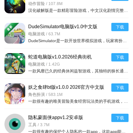
动作冒险
/
107.8M
汉化破解版是一款精彩冒险游戏，中文汉化剧情完整，破解版免付费直接玩，适合喜欢探索的玩
DudeSimulator电脑版v1.0中文版
下载
电脑游戏
/
63.7M
DudeSimulator是一款开放世界模拟游戏，玩家将扮演一个名为Dude的角色，在一个充满互动元素的城市中自由探索
蛇道电脑版v1.0.2026经典街机
下载
电脑游戏
/
1.42G
一款风靡已久的经典休闲益智游戏，其独特的狭长通道玩法让玩家爱不释手。在游戏中，你将控制一
妖之食肆bt版v1.0.0 2026官方中文版
下载
角色扮演
/
583.1M
一款很有趣的唯美冒险美食经营玩法类的手机游戏，采用了3D画风打造，丰富多彩的剧情故事，在
隐私蒙面侠appv1.2安卓版
下载
工具
/
3.7M
一款很有趣的保护个人隐私的一款app，这款app能很好地保护你的隐私，防止别人偷窥，还能按照