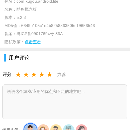
包名：
com.kugou.android.lite
名称：
酷狗概念版
版本：
5.2.3
MD5值：
6649e105c1e4b8258863505c19656546
备案：
粤ICP备09017694号-36A
隐私政策：
点击查看
软件介绍
用户评论
酷狗音乐概念版是专注于音乐发现，功能简洁，界面清新的
音乐软件。同时，酷狗音乐也是国内用户规模，正版曲库领先的
★
★
★
★
★
评分
力荐
数字音乐平台！
功能亮点
【歌曲频道新玩法】
可以分享音乐给平台其他用户，制作你的音乐故事，收获知
音好友。
【全新视听体验】
选择头像: