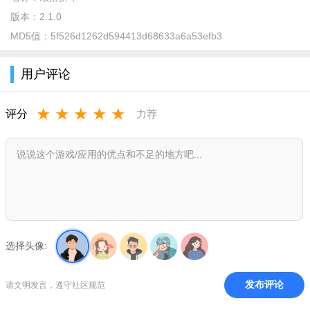
版本：
2.1.0
MD5值：
5f526d1262d594413d68633a6a53efb3
用户评论
顺搭拼车app简介
★
★
★
★
★
评分
力荐
车位难找，公车绕路，地铁拥堵，出租难叫！交通问题成了
方便都市中最不方便的问题。
上班对电脑，下班玩游戏，吃饭刷手机，路途看视频。社交
恐惧症逐渐在城市中蔓延。
顺搭，一款全新拼车社交软件。基于免费拼车的理由给彼此
一个相识的机会，通过聊天让旅程欢乐充满回味。
选择头像:
无论你在城市的哪一个角落，只需要通过顺搭的平台，就可
发布评论
请文明发言，遵守社区规范
以找到同路相伴而行的朋友。无论你是习惯开车出行的车主，还
是不会开车或没有车的普通上班族，注册顺搭，成为认证车主与