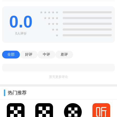
搭车人，就可以在平台上发布您的出行信息，就能找到能够顺路
★
★
★
★
★
同行的朋友哦~
0.0
★
★
★
★
★
★
★
★
★
0人评分
★
全部
好评
中评
差评
暂无更多评论
热门推荐