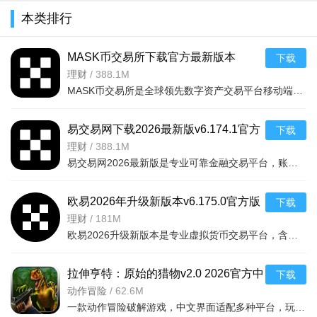
第二，拼车可以不收费，目的在于机会，可以认识更多的
本类排行
人，讲自己的人脉发展开来，一般来说，你帮别人，别人也可以
帮助别人，将这份爱心传递下去
MASK币交易所下载官方最新版本
下载
v6.160.0官方版
理财
/
388.1M
第三，如果APP只有单一的拼车功能吸引不到很多的人，同
MASK币交易所是全球领先数字资产交易平台移动端，服务千万用户，提供现货、合约、法币、DeFi、Web3、NFT等一
时需要一个导航系统，让更多的人发布自己准确的位置，同时车
主也可以在一块区域内看到很多想顺路坐车的人
易交易网下载2026最新版v6.174.1官方
下载
第四，这个APP完全用户自愿，其目的不在于收费，而是长
版
理财
/
388.1M
易交易网2026最新版是专业可靠金融交易平台，账户资金双重保障，收益每日可见。可快速掌握市场动态，交易稳
久利益， 所谓360行，行行出状元你帮别人，或许未来某一天别
人也可以帮助你
欧易2026年升级新版本v6.175.0官方版
下载
顺搭拼车app更新内容
理财
/
181M
欧易2026升级新版本是专业虚拟货币交易平台，含全球上千种热门币种，支持指纹一键登录、实时到账、价格预警
1、拼车信息显示
2、拼车信息发布
拉伸亨特：原始的猎物v2.0 2026官方中
下载
3、个人资料
文版
动作冒险
/
62.6M
一款动作冒险破解游戏，中文界面适配多种平台，玩家追踪原始猎物体验刺激挑战，免费