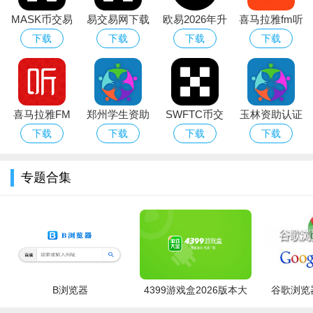
MASK币交易
易交易网下载
欧易2026年升
喜马拉雅fm听
所下载官方最
2026最新版
级新版本
书相声
下载
下载
下载
下载
新版本
喜马拉雅FM
郑州学生资助
SWFTC币交
玉林资助认证
手机客户端
通app下载安
易所app下载
(资助通)app
下载
下载
下载
下载
卓版
官方中文版
官方手机版
专题合集
为什么选择顺搭拼车?
第一，拼车的目的在于两方面的意愿。双方都可以在APP发
布自己的信息，以及每个用户都必须手机绑定，每次做完以后都
B浏览器
4399游戏盒2026版本大
谷歌浏览器
可以进行评价，以便某些不正当的人使用非法途径造成混乱
全