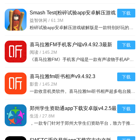
Smash Test(粉碎试验app安卓解压游戏
下载
破解版)v1.2
益智休闲
/
61.3M
粉碎试验app安卓解压游戏破解版是一款特别好玩的解压游戏，你可以在游戏中随意破幻任何物品，看到什么毁掉什
喜马拉雅FM手机客户端v9.4.92.3最新
下载
版
阅读
/
145.2M
《喜马拉雅FM》手机客户端是一款有声读物手机APP，随时随地，想听就听，中国知名声音库，拥有数千万优质声音
喜马拉雅fm听书相声v9.4.92.3
下载
影音
/
145.2M
一款收音机类软件。喜马拉雅fm听书相声超多电台频道。有娱乐电台，音乐电台等等。各式
郑州学生资助通app下载安卓版v4.2.5最
下载
新版
生活
/
27.8M
，一款专门针对于郑州大学生们资助平台，致力于推送最新的福利政策，以及各种惠