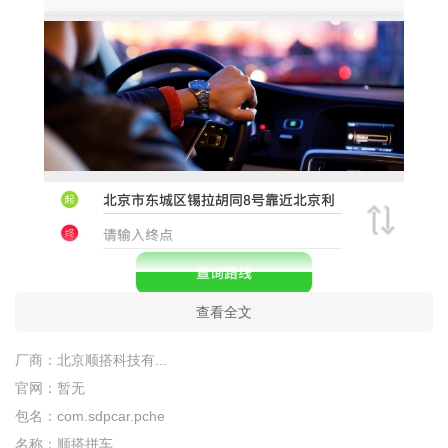
查看全文
厂商：
北京顺搭科技有...
官网：
暂无
包名：
com.sdpcar.pche
名称：
顺搭拼车