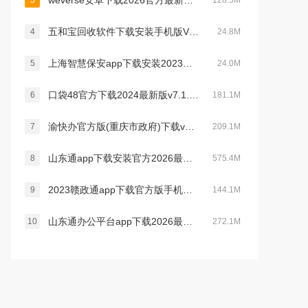
weverse安卓下载2026官方最新版v3.16.1最新官方安卓版
3
128.5M
五和宝回收软件下载安装手机版V1.1.119安卓官方版
4
24.8M
上海智慧保安app下载安装2023最新版v1.1.21官方安卓版
5
24.0M
口袋48官方下载2024最新版v7.1.11最新版
6
181.1M
渝快办官方版(重庆市政府)下载v1.6.0安卓版
7
209.1M
山东通app下载安装官方2026最新版v3.3.0官方安卓版
8
575.4M
2023赣政通app下载官方版手机版v2.8.0安卓版
9
144.1M
山东通办公平台app下载2026最新版v3.3.0最新版
10
272.1M