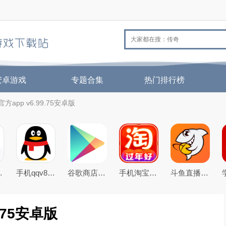
安卓游戏
专题合集
热门排行榜
app v6.99.75安卓版
机QQ浏览器
手机qqv8.5.0官方正式版
谷歌商店google play store最新版本下载
手机淘宝下载2026app最新版
斗鱼直播下载2026官方版
.75安卓版