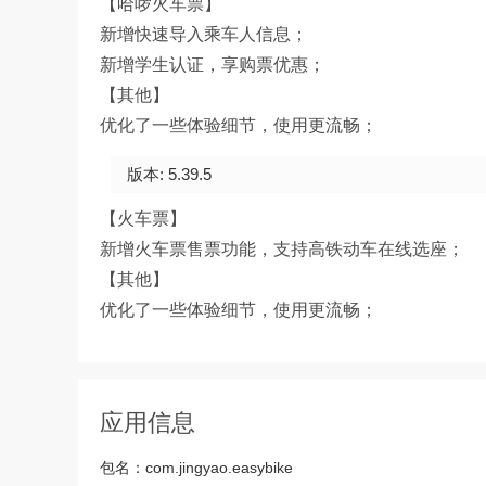
【哈啰火车票】
新增快速导入乘车人信息；
新增学生认证，享购票优惠；
【其他】
优化了一些体验细节，使用更流畅；
版本: 5.39.5
【火车票】
新增火车票售票功能，支持高铁动车在线选座；
【其他】
优化了一些体验细节，使用更流畅；
应用信息
包名：
com.jingyao.easybike