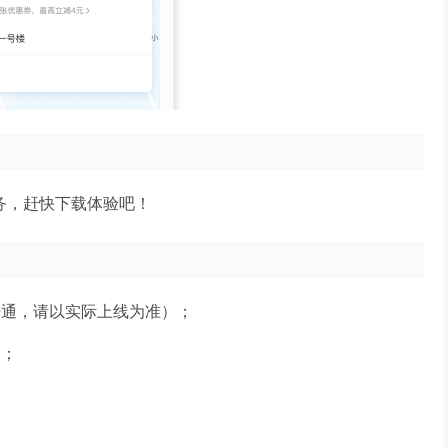
务，赶快下载体验吧！
开通，请以实际上线为准）；
捷；