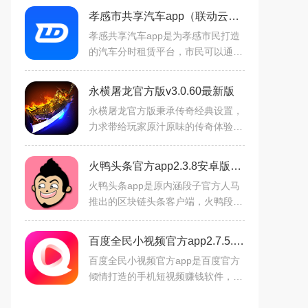
孝感市共享汽车app（联动云租车）V5.47.0安卓版
孝感共享汽车app是为孝感市民打造
的汽车分时租赁平台，市民可以通过
孝感共享汽车app实现汽车租赁、汽
车短租、定点还车等功能，方便快
永横屠龙官方版v3.0.60最新版
捷，扫码即可快速租车，赶快
永横屠龙官方版秉承传奇经典设置，
力求带给玩家原汁原味的传奇体验，
重温十年经典！经典的战法道职业、
令人热血沸腾的沙城攻坚在游戏中完
火鸭头条官方app2.3.8安卓版新闻资讯
美还原了，永横屠龙官方
火鸭头条app是原内涵段子官方人马
推出的区块链头条客户端，火鸭段子
火鸭头条app整合抖音、快手、头
条、优酷等优质资源，实现段子挖
百度全民小视频官方app2.7.5.10 安卓最新版
矿、作者打赏等功能，模式与火
百度全民小视频官方app是百度官方
倾情打造的手机短视频赚钱软件，拥
有百度全民小视频官方app，即可发