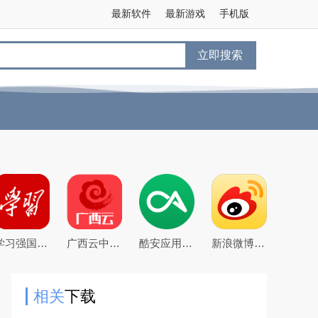
最新软件
最新游戏
手机版
立即搜索
学习强国app手机客户端
广西云中小学空中课堂app
酷安应用商店app下载2026最新版
新浪微博app下载2026官方最新版
相关
下载